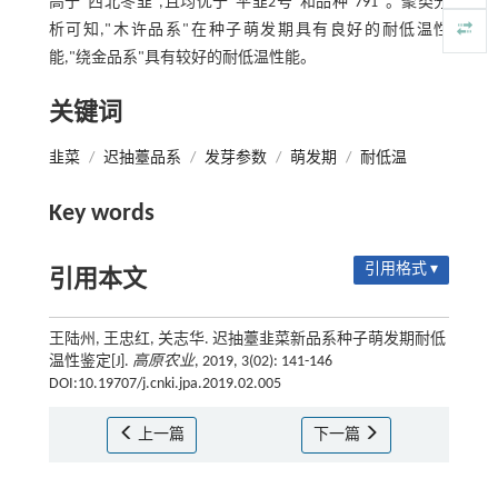
高于"西北冬韭",且均优于"平韭2号"和品种"791"。聚类分
析可知,"木许品系"在种子萌发期具有良好的耐低温性
能,"绕金品系"具有较好的耐低温性能。
关键词
韭菜
/
迟抽薹品系
/
发芽参数
/
萌发期
/
耐低温
Key words
引用格式 ▾
引用本文
王陆州, 王忠红, 关志华. 迟抽薹韭菜新品系种子萌发期耐低
温性鉴定[J].
高原农业
, 2019, 3(02): 141-146
DOI:10.19707/j.cnki.jpa.2019.02.005
上一篇
下一篇