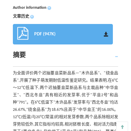
Author information
+
文章历史
+
PDF (947K)
摘要
为全面评价两个迟抽薹韭菜新品系—"木许品系"、"绕金品
系",开展了种子萌发期耐低温性鉴定研究。结果表明,在6℃
～12℃低温下,两个迟抽薹韭菜新品系与主栽品种"中华韭
王"、"西北冬韭"具有相近的发芽率,优于"平韭2号"和品
种"791"。在6℃低温下"木许品系"发芽率与"西北冬韭"均达
26.67%,"绕金品系"为18.67%且高于"中华韭王"的16.00%。
12℃(低温)与20℃(常温)的相对发芽参数,两个品系除相对发
芽势较低外,其它指标均较高,相对胚根长度、相对活力指数