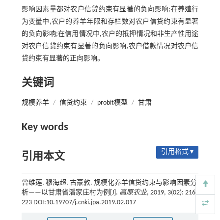
影响因素量都对农户信贷约束有显著的负向影响;在养殖行
为变量中,农户的养羊年限和存栏数对农户信贷约束有显著
的负向影响;在信用情况中,农户的抵押情况和非生产性用途
对农户信贷约束有显著的负向影响,农户借款情况对农户信
贷约束有显著的正向影响。
关键词
规模养羊
/
信贷约束
/
probit模型
/
甘肃
Key words
引用格式 ▾
引用本文
曾维莲, 穆海超, 古豪敦. 规模化养羊信贷约束与影响因素分
析——以甘肃省潘家庄村为例[J].
高原农业
, 2019, 3(02): 216-
223 DOI:10.19707/j.cnki.jpa.2019.02.017