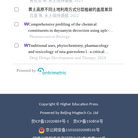
Copyright © Higher Education Press.
Powered by Beijing Magtech Co. Ltd
京ICP备12020869号-1
京ICP备150856号
京公网安备11010202008535号