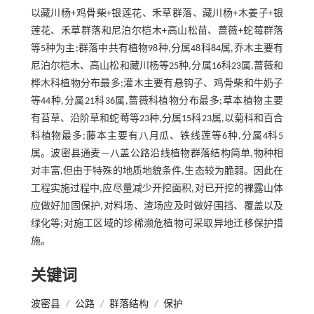
以藏川杨+鸡骨柴+银莲花、禾草群落、藏川杨+木姜子+银
莲花、禾草群落和尼泊尔桤木+高山松苗、蔷薇+蛇莓群落
等5种为主;群落中共有植物98种,分属48科84属,乔木主要有
尼泊尔桤木、高山松和藏川杨等25种,分属16科23属,蔷薇和
桦木科植物分布最多;灌木主要有悬钩子、鸡骨柴和牛奶子
等44种,分属21科36属,蔷薇科植物分布最多;草本植物主要
有苔草、沿阶草和蛇莓等23种,分属15科23属,以菊科和百合
科植物最多;藤本主要有八月瓜、铁线莲等6种,分属4科5
属。波密县通麦—八盖公路沿线植物群落结构简单,物种相
对丰富,但由于特殊的地质地貌条件,生态较为脆弱。因此在
工程实施过程中,应尽量减少开挖面积,对已开挖的裸露山体
应做好加固保护,对料场、渣场应及时做好围挡、覆盖以及
绿化等;对施工区域的珍稀濒危植物可采取异地迁移保护措
施。
关键词
波密县
/
公路
/
群落结构
/
保护