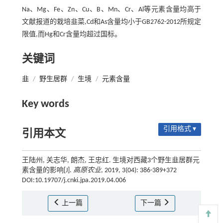
Na、Mg、Fe、Zn、Cu、B、Mn、Cr、Al等元素含量均高于
文献报道的栽培韭菜,Cd和As含量均小于GB2762-2012所规定
限值,而Hg和Cr含量均超过国标。
关键词
韭
/
野生居群
/
生境
/
元素含量
Key words
引用格式 ▾
引用本文
王陆州, 关志华, 朗杰, 王忠红. 生境对西藏3个野生韭居群元
素含量的影响[J].
高原农业
, 2019, 3(04): 386-389+372
DOI:10.19707/j.cnki.jpa.2019.04.006
上一篇
下一篇