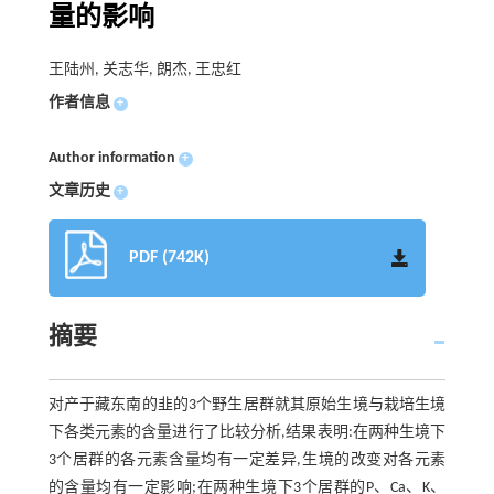
量的影响
王陆州, 关志华, 朗杰, 王忠红
作者信息
+
Author information
+
文章历史
+
PDF (742K)
摘要
对产于藏东南的韭的3个野生居群就其原始生境与栽培生境
下各类元素的含量进行了比较分析,结果表明:在两种生境下
3个居群的各元素含量均有一定差异,生境的改变对各元素
的含量均有一定影响;在两种生境下3个居群的P、Ca、K、