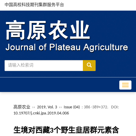
中国高校科技期刊集群服务平台
Toggle
高原农业
››
2019, Vol. 3
››
Issue (04)
: 386 -389+372.
DOI:
10.19707/j.cnki.jpa.2019.04.006
生境对西藏3个野生韭居群元素含