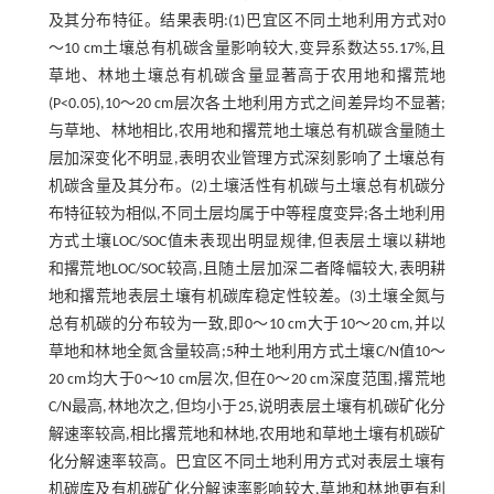
及其分布特征。结果表明:(1)巴宜区不同土地利用方式对0
～10 cm土壤总有机碳含量影响较大,变异系数达55.17%,且
草地、林地土壤总有机碳含量显著高于农用地和撂荒地
(P<0.05),10～20 cm层次各土地利用方式之间差异均不显著;
与草地、林地相比,农用地和撂荒地土壤总有机碳含量随土
层加深变化不明显,表明农业管理方式深刻影响了土壤总有
机碳含量及其分布。(2)土壤活性有机碳与土壤总有机碳分
布特征较为相似,不同土层均属于中等程度变异;各土地利用
方式土壤LOC/SOC值未表现出明显规律,但表层土壤以耕地
和撂荒地LOC/SOC较高,且随土层加深二者降幅较大,表明耕
地和撂荒地表层土壤有机碳库稳定性较差。(3)土壤全氮与
总有机碳的分布较为一致,即0～10 cm大于10～20 cm,并以
草地和林地全氮含量较高;5种土地利用方式土壤C/N值10～
20 cm均大于0～10 cm层次,但在0～20 cm深度范围,撂荒地
C/N最高,林地次之,但均小于25,说明表层土壤有机碳矿化分
解速率较高,相比撂荒地和林地,农用地和草地土壤有机碳矿
化分解速率较高。巴宜区不同土地利用方式对表层土壤有
机碳库及有机碳矿化分解速率影响较大,草地和林地更有利