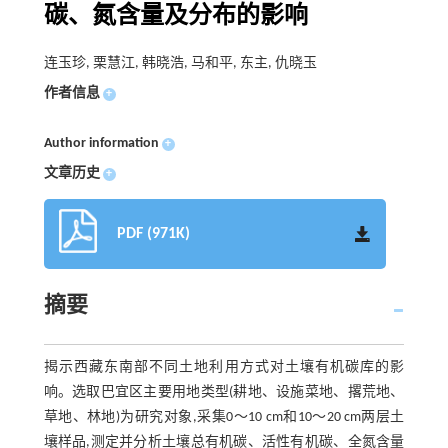
碳、氮含量及分布的影响
连玉珍, 栗慧江, 韩晓浩, 马和平, 东主, 仇晓玉
作者信息
+
Author information
+
文章历史
+
PDF (971K)
摘要
揭示西藏东南部不同土地利用方式对土壤有机碳库的影
响。选取巴宜区主要用地类型(耕地、设施菜地、撂荒地、
草地、林地)为研究对象,采集0～10 cm和10～20 cm两层土
壤样品,测定并分析土壤总有机碳、活性有机碳、全氮含量