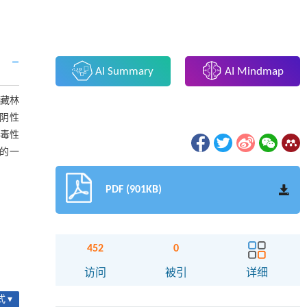
AI Summary
AI Mindmap
西藏林
氏阴性
产毒性
菌的一
PDF (901KB)
452
0
访问
被引
详细
 ▾