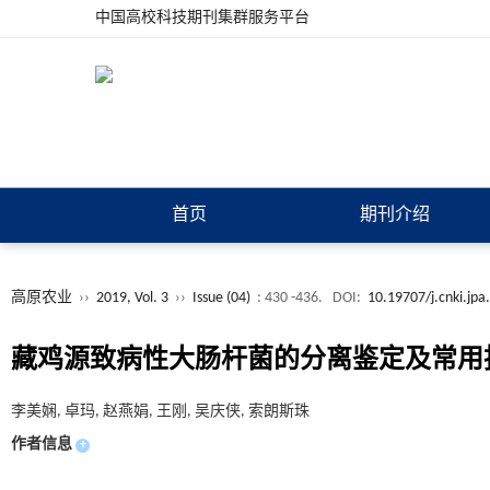
中国高校科技期刊集群服务平台
首页
期刊介绍
高原农业
››
2019, Vol. 3
››
Issue (04)
: 430 -436.
DOI:
10.19707/j.cnki.jp
藏鸡源致病性大肠杆菌的分离鉴定及常用
李美娴, 卓玛, 赵燕娟, 王刚, 吴庆侠, 索朗斯珠
作者信息
+