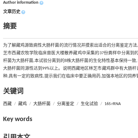
Author information
+
文章历史
+
摘要
为了解藏鸡源致病性大肠杆菌的流行情况并摸索出适合的分离鉴定方法,试
芝市西藏农牧学院临床兽医大楼散养藏鸡中采集的37份粪样中分离到的
杆菌为大肠杆菌,本试验分离到的8株大肠杆菌的生化特性基本保持一致,1
大肠杆菌同源性达到99%以上。说明西藏地区林芝市藏鸡群中有大肠杆
种,具有一定的致病性,提示我们在临床中要正确用药,加强本地区的饲养
关键词
西藏
/
藏鸡
/
大肠杆菌
/
分离鉴定
/
生化试验
/
16S rRNA
Key words
引用本文