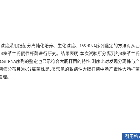
验采用细菌分离纯化培养、生化试验、16S rRNA序列鉴定的方法对从
8株革兰氏阴性杆菌进行研究。结果表明:本次试验所分离到的8株革兰
6S rRNA序列的鉴定也显示符合大肠杆菌的特性,测序比对发现分离株与
菌病分布且8株分离菌株是5类常见的致病性大肠杆菌中肠产毒性大肠杆
管理。
引用格式