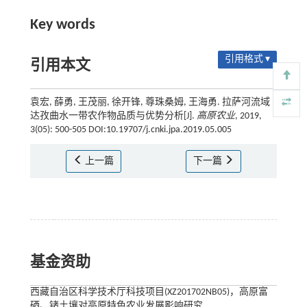
Key words
引用格式 ▾
引用本文
袁宏, 薛勇, 王茂丽, 徐开锋, 尊珠桑姆, 王海勇. 拉萨河流域
达孜曲水一带农作物品质与优势分析[J].
高原农业
, 2019,
3(05): 500-505 DOI:10.19707/j.cnki.jpa.2019.05.005
上一篇
下一篇
基金资助
西藏自治区科学技术厅科技项目(XZ201702NB05)，高原富
硒、锗土壤对高原特色农业发展影响研究