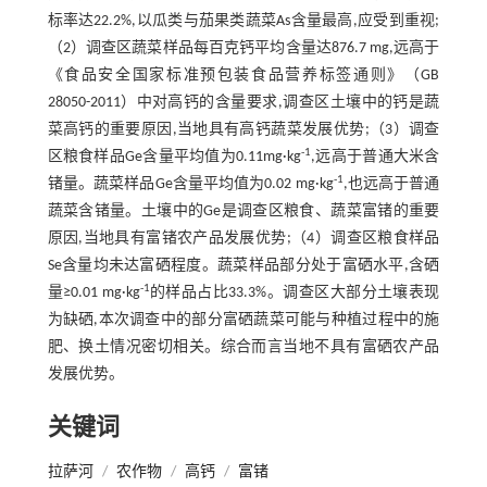
标率达22.2%,以瓜类与茄果类蔬菜As含量最高,应受到重视;
（2）调查区蔬菜样品每百克钙平均含量达876.7 mg,远高于
《食品安全国家标准预包装食品营养标签通则》（GB
28050-2011）中对高钙的含量要求,调查区土壤中的钙是蔬
菜高钙的重要原因,当地具有高钙蔬菜发展优势;（3）调查
-1
区粮食样品Ge含量平均值为0.11mg·kg
,远高于普通大米含
-1
锗量。蔬菜样品Ge含量平均值为0.02 mg·kg
,也远高于普通
蔬菜含锗量。土壤中的Ge是调查区粮食、蔬菜富锗的重要
原因,当地具有富锗农产品发展优势;（4）调查区粮食样品
Se含量均未达富硒程度。蔬菜样品部分处于富硒水平,含硒
-1
量≥0.01 mg·kg
的样品占比33.3%。调查区大部分土壤表现
为缺硒,本次调查中的部分富硒蔬菜可能与种植过程中的施
肥、换土情况密切相关。综合而言当地不具有富硒农产品
发展优势。
关键词
拉萨河
/
农作物
/
高钙
/
富锗