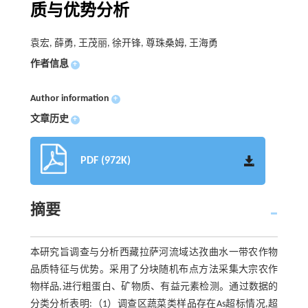
质与优势分析
袁宏, 薛勇, 王茂丽, 徐开锋, 尊珠桑姆, 王海勇
作者信息
+
Author information
+
文章历史
+
PDF (972K)
摘要
本研究旨调查与分析西藏拉萨河流域达孜曲水一带农作物
品质特征与优势。采用了分块随机布点方法采集大宗农作
物样品,进行粗蛋白、矿物质、有益元素检测。通过数据的
分类分析表明:（1）调查区蔬菜类样品存在As超标情况,超