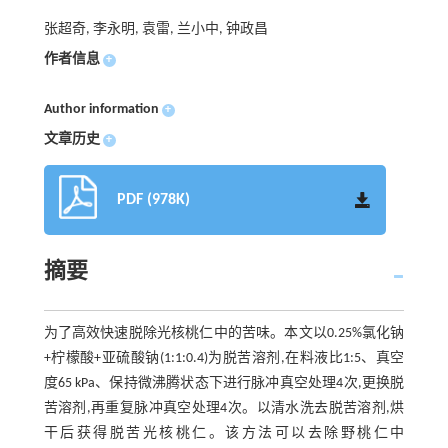
张超奇, 李永明, 袁雷, 兰小中, 钟政昌
作者信息
+
Author information
+
文章历史
+
PDF (978K)
摘要
为了高效快速脱除光核桃仁中的苦味。本文以0.25%氯化钠
+柠檬酸+亚硫酸钠(1:1:0.4)为脱苦溶剂,在料液比1:5、真空
度65 kPa、保持微沸腾状态下进行脉冲真空处理4次,更换脱
苦溶剂,再重复脉冲真空处理4次。以清水洗去脱苦溶剂,烘
干后获得脱苦光核桃仁。该方法可以去除野桃仁中