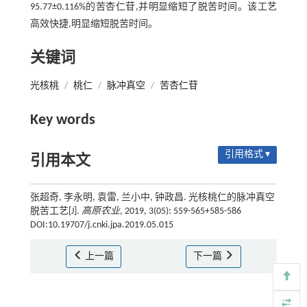
95.77±0.116%的苦杏仁苷,并明显缩短了脱苦时间。该工艺
高效快捷,明显缩短脱苦时间。
关键词
光核桃
/
桃仁
/
脉冲真空
/
苦杏仁苷
Key words
引用格式 ▾
引用本文
张超奇, 李永明, 袁雷, 兰小中, 钟政昌. 光核桃仁的脉冲真空
脱苦工艺[J].
高原农业
, 2019, 3(05): 559-565+585-586
DOI:10.19707/j.cnki.jpa.2019.05.015
上一篇
下一篇