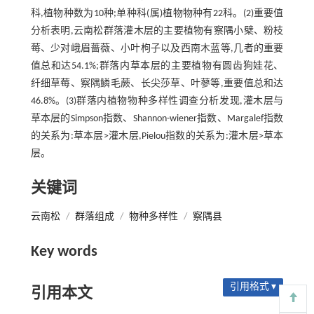
科,植物种数为10种;单种科(属)植物物种有22科。(2)重要值
分析表明,云南松群落灌木层的主要植物有察隅小檗、粉枝
莓、少对峨眉蔷薇、小叶枸子以及西南木蓝等,几者的重要
值总和达54.1%;群落内草本层的主要植物有圆齿狗娃花、
纤细草莓、察隅鳞毛蕨、长尖莎草、叶蓼等,重要值总和达
46.8%。(3)群落内植物物种多样性调查分析发现,灌木层与
草本层的Simpson指数、Shannon-wiener指数、Margalef指数
的关系为:草本层>灌木层,Pielou指数的关系为:灌木层>草本
层。
关键词
云南松
/
群落组成
/
物种多样性
/
察隅县
Key words
引用格式 ▾
引用本文