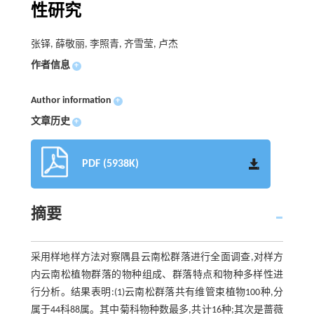
性研究
张铎, 薛敬丽, 李照青, 齐雪莹, 卢杰
作者信息
+
Author information
+
文章历史
+
PDF (5938K)
摘要
采用样地样方法对察隅县云南松群落进行全面调查,对样方
内云南松植物群落的物种组成、群落特点和物种多样性进
行分析。结果表明:(1)云南松群落共有维管束植物100种,分
属于44科88属。其中菊科物种数最多,共计16种;其次是蔷薇