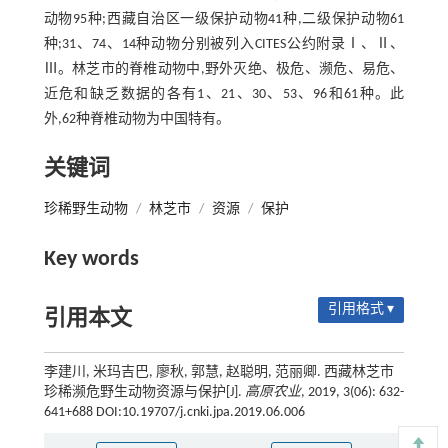
动物95种;西藏自治区一级保护动物41种,二级保护动物61
种;31、74、14种动物分别被列入CITES公约附录Ⅰ、Ⅱ、
Ⅲ。林芝市的脊椎动物中,野外灭绝、极危、濒危、易危、
近危和缺乏数据的各有1、21、30、53、96和61种。此
外,62种脊椎动物为中国特有。
关键词
珍稀野生动物
/
林芝市
/
资源
/
保护
Key words
引用格式 ▾
引用本文
李建川, 米玛吉巴, 廖秋, 郭慧, 赵聪明, 范丽卿. 西藏林芝市
珍稀濒危野生动物资源与保护[J].
高原农业
, 2019, 3(06): 632-
641+688 DOI:10.19707/j.cnki.jpa.2019.06.006