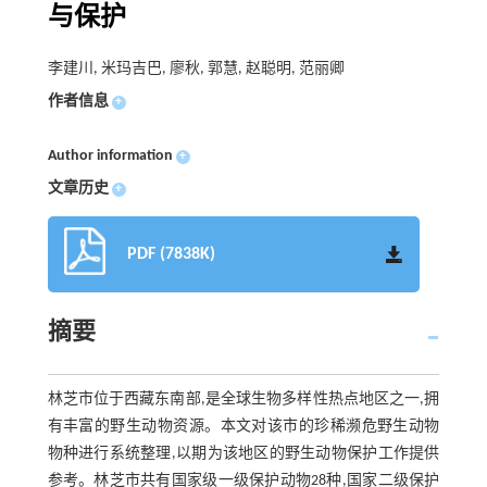
与保护
李建川, 米玛吉巴, 廖秋, 郭慧, 赵聪明, 范丽卿
作者信息
+
Author information
+
文章历史
+
PDF (7838K)
摘要
林芝市位于西藏东南部,是全球生物多样性热点地区之一,拥
有丰富的野生动物资源。本文对该市的珍稀濒危野生动物
物种进行系统整理,以期为该地区的野生动物保护工作提供
参考。林芝市共有国家级一级保护动物28种,国家二级保护