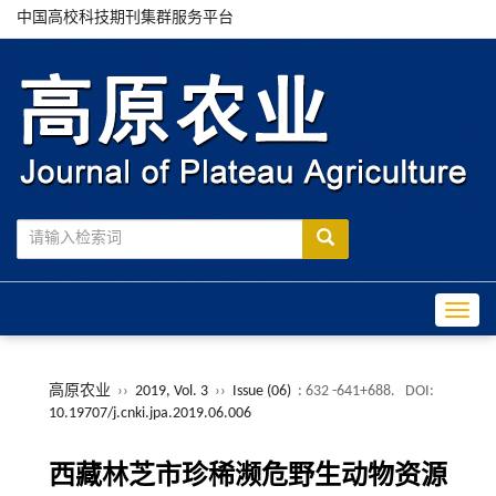
中国高校科技期刊集群服务平台
Toggle
高原农业
››
2019, Vol. 3
››
Issue (06)
: 632 -641+688.
DOI:
10.19707/j.cnki.jpa.2019.06.006
西藏林芝市珍稀濒危野生动物资源