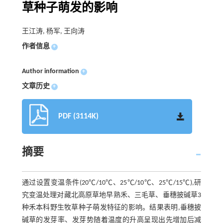
草种子萌发的影响
王江涛, 杨军, 王向涛
作者信息
+
Author information
+
文章历史
+
PDF (3114K)
摘要
通过设置变温条件(20℃/10℃、25℃/10℃、25℃/15℃),研
究变温处理对藏北高原草地早熟禾、三毛草、垂穗披碱草3
种禾本科野生牧草种子萌发特征的影响。结果表明,垂穗披
碱草的发芽率、发芽势随着温度的升高呈现出先增加后减