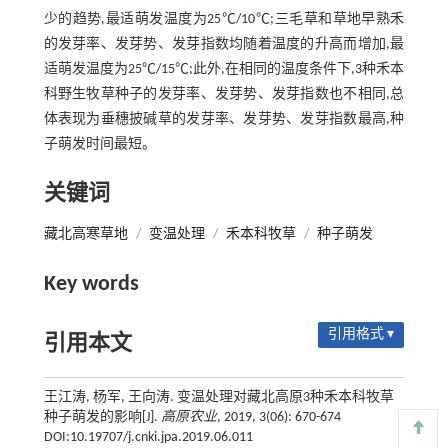
少的趋势,最适萌发温度为25℃/10℃;三毛草和草地早熟禾
的发芽率、发芽势、发芽指数均随着温度的升高而增加,最
适萌发温度为25℃/15℃;此外,在相同的温度条件下,3种禾本
科野生牧草种子的发芽率、发芽势、发芽指数也不相同,总
体表现为垂穗披碱草的发芽率、发芽势、发芽指数最高,种
子萌发时间最短。
关键词
藏北高寒草地
/
变温处理
/
禾本科牧草
/
种子萌发
Key words
引用格式 ▾
引用本文
王江涛, 杨军, 王向涛. 变温处理对藏北高原3种禾本科牧草
种子萌发的影响[J].
高原农业
, 2019, 3(06): 670-674
DOI:10.19707/j.cnki.jpa.2019.06.011