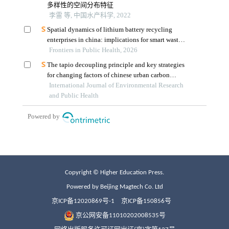
Copyright © Higher Education Press.
Powered by Beijing Magtech Co. Ltd
京ICP备12020869号-1
京ICP备150856号
京公网安备11010202008535号