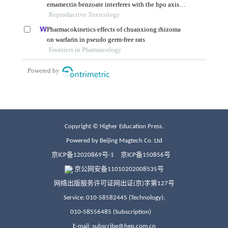
Copyright © Higher Education Press.
Powered by Beijing Magtech Co. Ltd
京ICP备12020869号-1
京ICP备150856号
京公网安备11010202008535号
网络出版服务许可证网出证(京)字第127号
Service: 010-58582445 (Technology);
010-58556485 (Subscription)
E-mail: subscribe@hep.com.cn