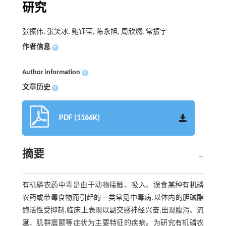
研究
张振伟, 张笑冰, 鲍钰莹, 陈永旭, 周欣燃, 常振宇
作者信息
+
Author information
+
文章历史
+
PDF (1166K)
摘要
有机磷农药中毒是由于动物接触、吸入、误食某种有机磷
农药或带毒食物而引起的一类常见中毒病,以体内的胆碱酯
酶活性受抑制,临床上表现以副交感神经兴奋,出现腹泻、流
涎、肌群震颤等症状为主要特征的疾病。为研究有机磷农