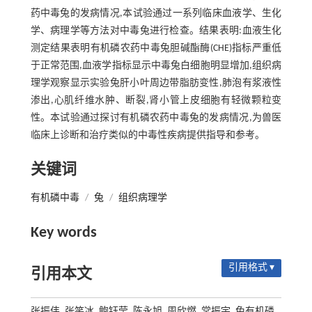
药中毒兔的发病情况,本试验通过一系列临床血液学、生化
学、病理学等方法对中毒兔进行检查。结果表明:血液生化
测定结果表明有机磷农药中毒兔胆碱酯酶(CHE)指标严重低
于正常范围,血液学指标显示中毒兔白细胞明显增加,组织病
理学观察显示实验兔肝小叶周边带脂肪变性,肺泡有浆液性
渗出,心肌纤维水肿、断裂,肾小管上皮细胞有轻微颗粒变
性。本试验通过探讨有机磷农药中毒兔的发病情况,为兽医
临床上诊断和治疗类似的中毒性疾病提供指导和参考。
关键词
有机磷中毒
/
兔
/
组织病理学
Key words
引用格式 ▾
引用本文
张振伟, 张笑冰, 鲍钰莹, 陈永旭, 周欣燃, 常振宇. 兔有机磷