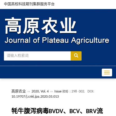
中国高校科技期刊集群服务平台
Toggle
高原农业
››
2020, Vol. 4
››
Issue (03)
: 298 -302.
DOI:
10.19707/j.cnki.jpa.2020.03.013
牦牛腹泻病毒BVDV、BCV、BRV流