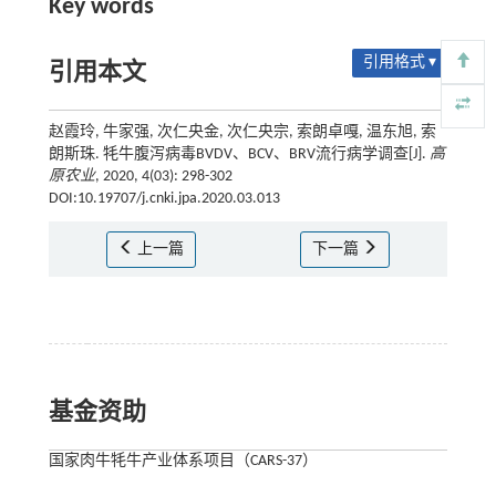
Key words
引用格式 ▾
引用本文
赵霞玲, 牛家强, 次仁央金, 次仁央宗, 索朗卓嘎, 温东旭, 索
朗斯珠. 牦牛腹泻病毒BVDV、BCV、BRV流行病学调查[J].
高
原农业
, 2020, 4(03): 298-302
DOI:10.19707/j.cnki.jpa.2020.03.013
上一篇
下一篇
基金资助
国家肉牛牦牛产业体系项目（CARS-37）