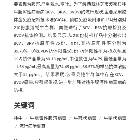
要表现为腹泻,严重脱水,呕吐。为了解西藏林芝市波密县牦
牛腹泻性病毒病(BCV、BRV、BVDV)的流行现状,主要采用胶
体金免疫层析技术法(GICA)、酶联免疫吸附法(ELISA)分别对
210份腹泻牦牛血样、粪便进行了BCV、BRV抗原检测及
BVDV抗体检测。结果显示,从210份待检样品中分别检出
BCV、BRV抗原阳性75份、0份,其抗原阳性率分别为
35.70%、0%;BVDV抗体阳性165份,抗体阳性率为78.60%,且
平均抗体含量为60.13 pg/mL,中位数值为64.79,最低含量为
11.68 pg/mL,最高含量为74.45 pg/mL,68.57%的样品抗体浓度
大于55 pg/mL。结果表明,波密县牦牛群体中存在BCV、
BVDV感染,应引起重视,进一步加强对牦牛腹泻性病毒病的
防控。
关键词
牦牛
/
牛病毒性腹泻病毒
/
牛冠状病毒
/
牛轮状病毒
/
流行病学调查