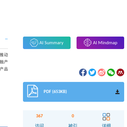
AI Summary
AI Mindmap
推动
融产
产品
PDF (653KB)
367
0
访问
被引
详细