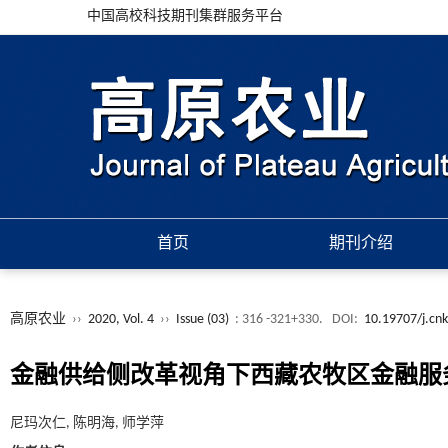
中国高校科技期刊集群服务平台
首页
期刊介绍
高原农业
››
2020, Vol. 4
››
Issue (03)
: 316 -321+330.
DOI:
10.19707/j.cnk
金融供给侧改革视角下西藏农牧区金融服
尼玛次仁, 陈明海, 师学萍