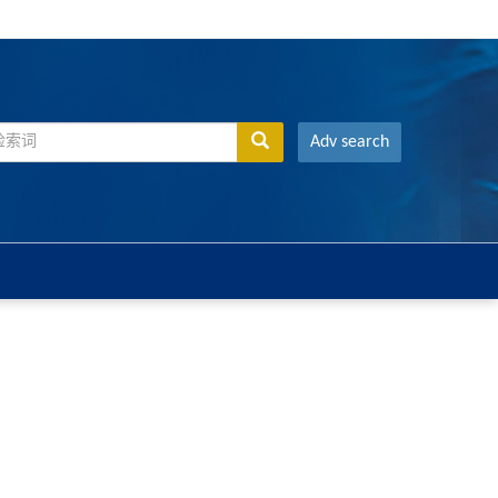
Adv search