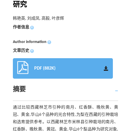
研究
韩艳英, 刘成凤, 高毅, 叶彦辉
作者信息
+
Author information
+
文章历史
+
PDF (882K)
摘要
通过比较西藏林芝市引种的南月、红香酥、晚秋黄、黄
冠、黄金,华山6个品种的光合特性,为梨在西藏的引种栽培
和选育提供参考。以西藏林芝市米林县引种栽培的南月、
红香酥、晚秋黄、黄冠、黄金,华山6个梨品种为研究对象,