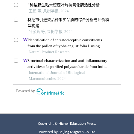
Copyright © Higher Education Press.
Powered by Beijing Magtech Co. Ltd