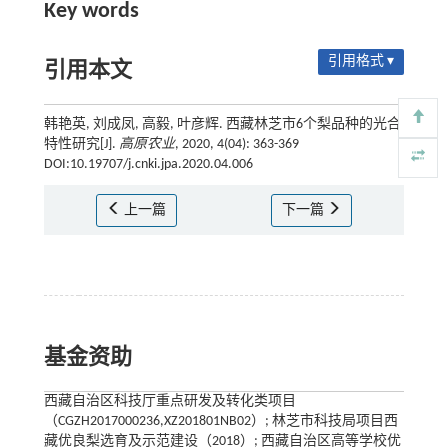
Key words
引用格式 ▾
引用本文
韩艳英, 刘成凤, 高毅, 叶彦辉. 西藏林芝市6个梨品种的光合
特性研究[J].
高原农业
, 2020, 4(04): 363-369
DOI:10.19707/j.cnki.jpa.2020.04.006
上一篇
下一篇
基金资助
西藏自治区科技厅重点研发及转化类项目
（CGZH2017000236,XZ201801NB02）; 林芝市科技局项目西
藏优良梨选育及示范建设（2018）; 西藏自治区高等学校优