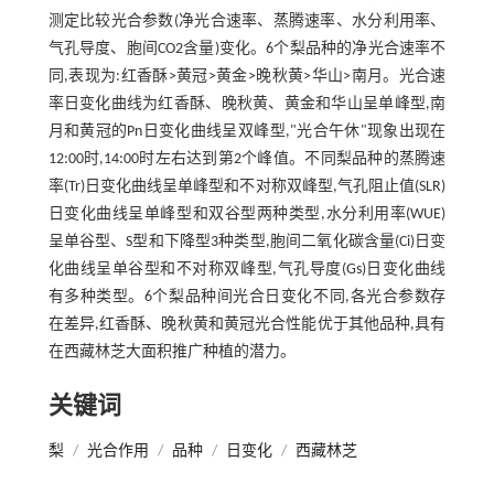
测定比较光合参数(净光合速率、蒸腾速率、水分利用率、
气孔导度、胞间CO2含量)变化。6个梨品种的净光合速率不
同,表现为:红香酥>黄冠>黄金>晚秋黄>华山>南月。光合速
率日变化曲线为红香酥、晚秋黄、黄金和华山呈单峰型,南
月和黄冠的Pn日变化曲线呈双峰型,"光合午休"现象出现在
12:00时,14:00时左右达到第2个峰值。不同梨品种的蒸腾速
率(Tr)日变化曲线呈单峰型和不对称双峰型,气孔阻止值(SLR)
日变化曲线呈单峰型和双谷型两种类型,水分利用率(WUE)
呈单谷型、S型和下降型3种类型,胞间二氧化碳含量(Ci)日变
化曲线呈单谷型和不对称双峰型,气孔导度(Gs)日变化曲线
有多种类型。6个梨品种间光合日变化不同,各光合参数存
在差异,红香酥、晚秋黄和黄冠光合性能优于其他品种,具有
在西藏林芝大面积推广种植的潜力。
关键词
梨
/
光合作用
/
品种
/
日变化
/
西藏林芝