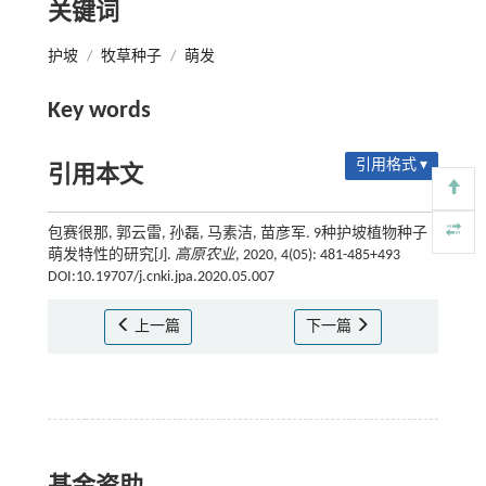
关键词
护坡
/
牧草种子
/
萌发
Key words
引用格式 ▾
引用本文
包赛很那, 郭云雷, 孙磊, 马素洁, 苗彦军. 9种护坡植物种子
萌发特性的研究[J].
高原农业
, 2020, 4(05): 481-485+493
DOI:10.19707/j.cnki.jpa.2020.05.007
上一篇
下一篇