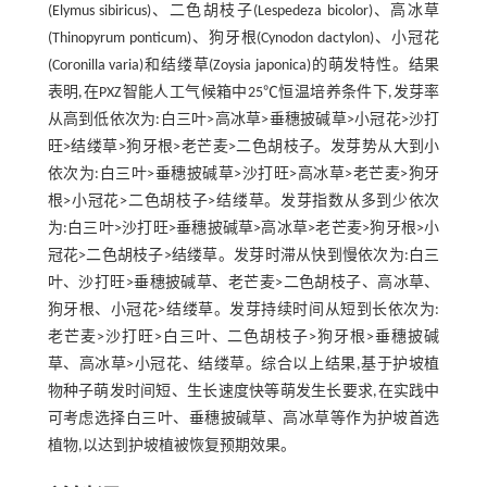
(Elymus sibiricus)、二色胡枝子(Lespedeza bicolor)、高冰草
(Thinopyrum ponticum)、狗牙根(Cynodon dactylon)、小冠花
(Coronilla varia)和结缕草(Zoysia japonica)的萌发特性。结果
表明,在PXZ智能人工气候箱中25℃恒温培养条件下,发芽率
从高到低依次为:白三叶>高冰草>垂穗披碱草>小冠花>沙打
旺>结缕草>狗牙根>老芒麦>二色胡枝子。发芽势从大到小
依次为:白三叶>垂穗披碱草>沙打旺>高冰草>老芒麦>狗牙
根>小冠花>二色胡枝子>结缕草。发芽指数从多到少依次
为:白三叶>沙打旺>垂穗披碱草>高冰草>老芒麦>狗牙根>小
冠花>二色胡枝子>结缕草。发芽时滞从快到慢依次为:白三
叶、沙打旺>垂穗披碱草、老芒麦>二色胡枝子、高冰草、
狗牙根、小冠花>结缕草。发芽持续时间从短到长依次为:
老芒麦>沙打旺>白三叶、二色胡枝子>狗牙根>垂穗披碱
草、高冰草>小冠花、结缕草。综合以上结果,基于护坡植
物种子萌发时间短、生长速度快等萌发生长要求,在实践中
可考虑选择白三叶、垂穗披碱草、高冰草等作为护坡首选
植物,以达到护坡植被恢复预期效果。