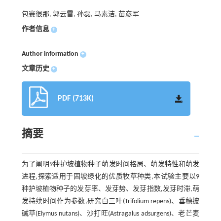
包赛很那, 郭云雷, 孙磊, 马素洁, 苗彦军
作者信息
+
Author information
+
文章历史
+
PDF (713K)
摘要
为了阐明9种护坡植物种子萌发时间格局、萌发特性和萌发
进程,探索适用于固坡绿化的优质牧草种类,本试验主要以9
种护坡植物种子的发芽率、发芽势、发芽指数,发芽时滞,萌
发持续时间作为参数,研究白三叶(Trifolium repens)、垂穗披
碱草(Elymus nutans)、沙打旺(Astragalus adsurgens)、老芒麦