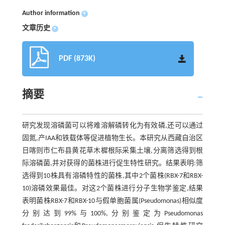
Author information
+
文章历史
+
PDF (873K)
摘要
研究发现溶磷菌可以将难溶解磷转化为有效磷,还可以通过
固氮,产IAA和铁载体等促进植物生长。本研究从西藏自治区
日喀则市仁布县黄花草木樨根际采集土壤,分离筛选得到根
际溶磷菌,并对获得的菌株进行促生特性研究。结果表明:筛
选得到10株具有溶磷特性的菌株,其中2个菌株(RBX-7和RBX-
10)溶磷效果最佳。对这2个菌株进行分子生物学鉴定,结果
表明菌株RBX-7和RBX-10与假单胞菌属(Pseudomonas)相似度
分别达到99%与100%,分别鉴定为Pseudomonas