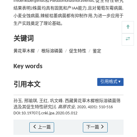
frederiksbergensis和Pseudomonasmoraviensis,促生特性研究
结果表明2株菌均具有固氮和产IAA能力,且对葡萄灰霉病菌,
小麦全蚀病菌,辣椒枯萎病菌都有抑制作用,为进一步应用于
生产实践奠定了理论基础。
关键词
黄花草木樨
/
根际溶磷菌
/
促生特性
/
鉴定
Key words
引用格式 ▾
引用本文
孙玉, 邢瑜琪, 王红, 巩文峰. 西藏黄花草木樨根际溶磷菌筛
选及其促生特性研究[J].
高原农业
, 2020, 4(05): 510-516
DOI:10.19707/j.cnki.jpa.2020.05.012
上一篇
下一篇