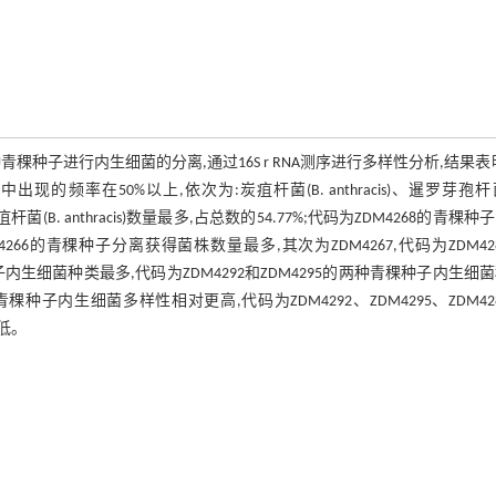
种子进行内生细菌的分离,通过16S r RNA测序进行多样性分析,结果表
的频率在50%以上,依次为:炭疽杆菌(B. anthracis)、暹罗芽孢杆菌
,其中炭疽杆菌(B. anthracis)数量最多,占总数的54.77%;代码为ZDM4268的青稞
266的青稞种子分离获得菌株数量最多,其次为ZDM4267,代码为ZDM42
子内生细菌种类最多,代码为ZDM4292和ZDM4295的两种青稞种子内生细
7的青稞种子内生细菌多样性相对更高,代码为ZDM4292、ZDM4295、ZDM42
较低。