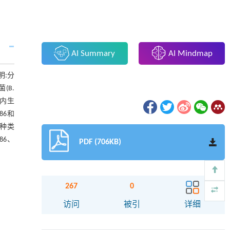
AI Summary
AI Mindmap
明:分
(B.
种子内生
86和
菌种类
86、
PDF (706KB)
267
0
访问
被引
详细