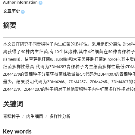
Author information
+
文章历史
+
摘要
本文旨在研究不同青稞种子内生细菌的多样性。采用组织分离法,对50种青稞
离获得了90株内生细菌,有10个优势种,其中4种细菌在50种青稞种子中出现
siamensis)、枯草芽孢杆菌(B. subtilis)和大麦类芽胞杆菌(P. hordei)
细菌多样性最高,代码为ZDM4287青稞种子内生细菌多样性最低;ZDM4
ZDM4279的青稞种子分离获得菌株数量最少;代码为ZDM4307的青稞种
最少。结果说明代码为ZDM4266、ZDM4267、ZDM4268、ZDM430
ZDM4279、ZDM4287的种子相对于其他青稞种子内生细菌多样性相对
关键词
青稞种子
/
内生细菌
/
多样性分析
Key words