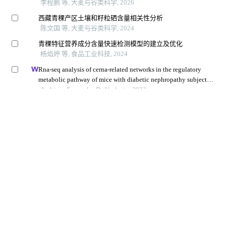
Copyright © Higher Education Press.
Powered by Beijing Magtech Co. Ltd
京ICP备12020869号-1
京ICP备150856号
京公网安备11010202008535