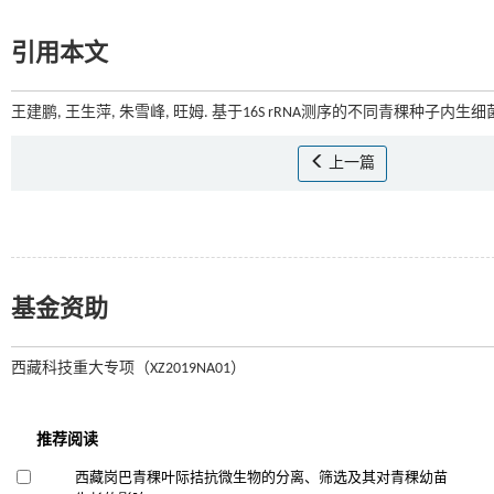
引用本文
王建鹏, 王生萍, 朱雪峰, 旺姆. 基于16S rRNA测序的不同青稞种子内生细
上一篇
基金资助
西藏科技重大专项（XZ2019NA01）