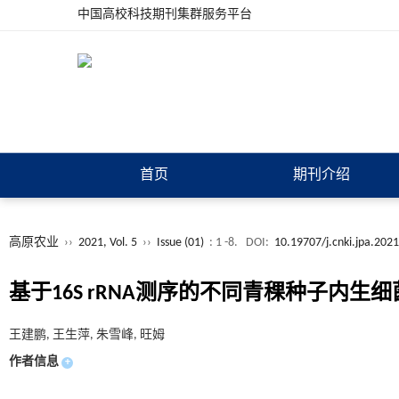
中国高校科技期刊集群服务平台
首页
期刊介绍
高原农业
››
2021, Vol. 5
››
Issue (01)
: 1 -8.
DOI:
10.19707/j.cnki.jpa.202
基于16S rRNA测序的不同青稞种子内生
王建鹏, 王生萍, 朱雪峰, 旺姆
作者信息
+