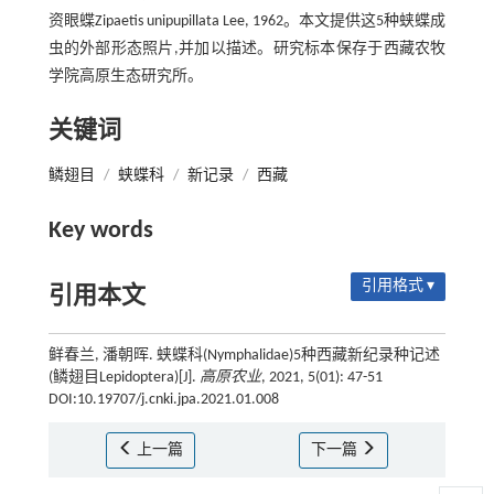
资眼蝶Zipaetis unipupillata Lee, 1962。本文提供这5种蛱蝶成
虫的外部形态照片,并加以描述。研究标本保存于西藏农牧
学院高原生态研究所。
关键词
鳞翅目
/
蛱蝶科
/
新记录
/
西藏
Key words
引用格式 ▾
引用本文
鲜春兰, 潘朝晖. 蛱蝶科(Nymphalidae)5种西藏新纪录种记述
(鳞翅目Lepidoptera)[J].
高原农业
, 2021, 5(01): 47-51
DOI:10.19707/j.cnki.jpa.2021.01.008
上一篇
下一篇