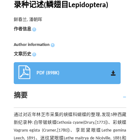
录种记述(鳞翅目Lepidoptera)
鲜春兰, 潘朝晖
作者信息
+
Author information
+
文章历史
+
PDF (898K)
摘要
通过对近年林芝市采集的蛱蝶科蝴蝶的整理,发现5种西藏
新纪录种:白带锯蛱蝶Cethosia cyane(Drury,[1773])、彩蛱蝶
Vagrans egista (Cramer,[1780])、孪斑黛眼蝶Lethe gemina
Leech, 1891、迷纹黛眼蝶Lethe maitrya de Nicéville, 1881和