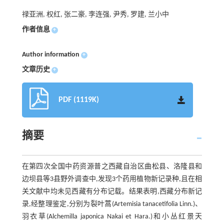
禄亚洲, 权红, 张二豪, 李连强, 尹秀, 罗建, 兰小中
作者信息
+
Author information
+
文章历史
+
PDF (1119K)
摘要
在第四次全国中药资源普之西藏自治区曲松县、洛隆县和
边坝县等3县野外调查中,发现3个药用植物新记录种,且在相
关文献中均未见西藏有分布记载。结果表明,西藏分布新记
录,经整理鉴定,分别为裂叶蒿(Artemisia tanacetifolia Linn.)、
羽衣草(Alchemilla japonica Nakai et Hara.)和小丛红景天