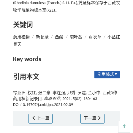
(Rhodiola dumulosa (Franch.) S. H. Fu.),凭证标本保存于西藏农
牧学院植物标本室(XZE)。
关键词
药用植物
/
新记录
/
西藏
/
裂叶蒿
/
羽衣草
/
小丛红
景天
Key words
引用格式 ▾
引用本文
禄亚洲, 权红, 张二豪, 李连强, 尹秀, 罗建, 兰小中. 西藏3种
药用植新记录[J].
高原农业
, 2021, 5(02): 160-163
DOI:10.19707/j.cnki.jpa.2021.02.09
上一篇
下一篇