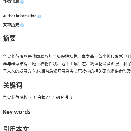
作者信息
+
Author information
+
文章历史
+
摘要
急尖长苞冷杉是我国易危的二级保护植物。本文基于急尖长苞冷杉已刊出
群与群落结构、地上植物性状、地下土壤生态、凋落物及苔藓层、种子
了未来的发展方向,以期为后续开展急尖长苞冷杉的相关研究提供借鉴
关键词
急尖长苞冷杉
/
研究概况
/
研究进展
Key words
引用本文