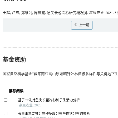
王超, 卢杰, 郑维列, 周晨霓. 急尖长苞冷杉研究概况[J].
高原农业
, 2021, 5
上一篇
基金资助
国家自然科学基金“藏东南亚高山原始暗针叶林植被多样性与关键地下生态功