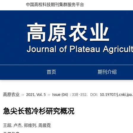
中国高校科技期刊集群服务平台
首页
期刊介绍
高原农业
››
2021, Vol. 5
››
Issue (04)
: 338 -352.
DOI:
10.19707/j.cnki.jp
急尖长苞冷杉研究概况
王超, 卢杰, 郑维列, 周晨霓