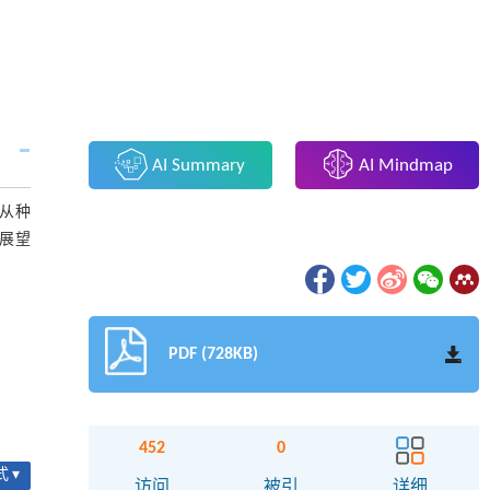
AI Summary
AI Mindmap
并从种
展望
PDF (728KB)
452
0
 ▾
访问
被引
详细