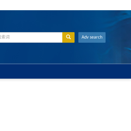
Adv search