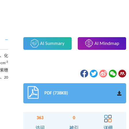
AI Summary
AI Mindmap
、化
-3
cm
;紫穗
、20
PDF (738KB)
363
0
访问
被引
详细