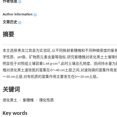
作者信息
+
Author information
+
文章历史
+
摘要
本文选择黑龙江宾县为实验区,以不同株龄紫穗槐和不同种植密度的紫
学性质、pH值、矿物质元素含量等指标,研究紫穗槐对退化黑土土壤理化性
-3
明显低于对照组土壤容重1.44 g·cm
,此时土壤总孔隙度、田间持水量为最大
槐对退化黑土速效氮的富集在0～40 cm土层之间,对速效磷的富集作用发生在2
～30 cm土层,对有机质的富集作用主要发生在0～10 cm土层。
关键词
退化黑土
/
紫穗槐
/
理化性质
Key words