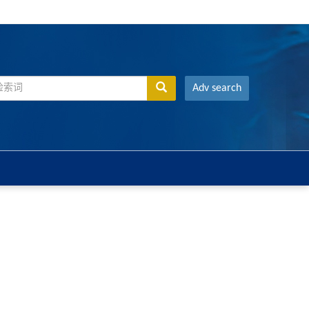
Adv search