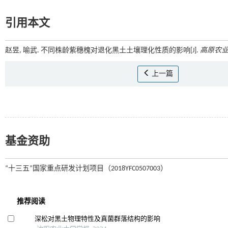
引用本文
赵昱, 喻武. 不同株龄紫穗槐对退化黑土土壤理化性质的影响[J].
高原农
上一篇
基金资助
“十三五”国家重点研发计划项目（2018YFC0507003）