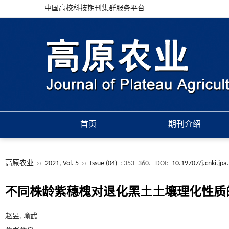
中国高校科技期刊集群服务平台
首页
期刊介绍
高原农业
››
2021, Vol. 5
››
Issue (04)
: 353 -360.
DOI:
10.19707/j.cnki.jp
不同株龄紫穗槐对退化黑土土壤理化性质
赵昱, 喻武