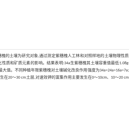
穗槐的土壤为研究对象,通过测定紫穗槐人工林和对照样地的土壤物理性质
质和矿质元素的影响。结果表明:34a生紫穗槐其土壤容重值最低1.08g·
值。不同种植年限紫穗槐对土壤碱化改良作用强度为34a>24a>16a>7a
0～30 cm土层,对速效钾的富集作用主要发生在0～10cm、10～20 cm