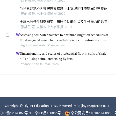
Copyright © Higher Education Press.
Powered by Beijing Magtech Co. Ltd
京ICP备12020869号-1
京ICP备150856号
京公网安备11010202008535