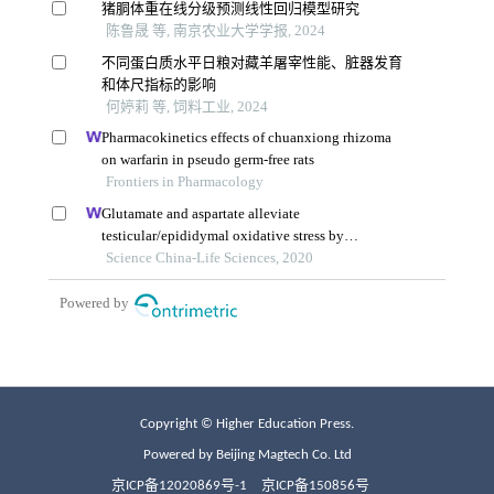
Copyright © Higher Education Press.
Powered by Beijing Magtech Co. Ltd
京ICP备12020869号-1
京ICP备150856号