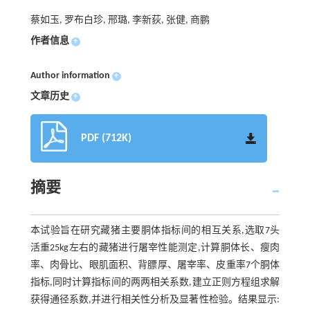
蔡如玉, 罗布白珍, 邢璐, 李新荻, 张健, 商鹏
作者信息
+
Author information
+
文章历史
+
PDF (712K)
摘要
本试验旨在研究藏猪主要胴体指标间的相互关系,选取7头
活重25kg左右的藏猪进行屠宰性能测定,计算胴体长、瘦肉
率、肉骨比、眼肌面积、背膘厚、屠宰率、皮重率7个胴体
指标,同时计算指标间的两两相关系数,建立正则方程组求解
获得通径系数,并进行相关性分析及显著性检验。结果显示: