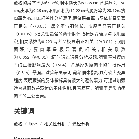
藏猪的屠宰率为67.39%,胴体斜长为52.35 cm,背膘厚为1.90
2
cm,皮厚为0.38 cm,眼肌面积为12.22 cm
,腿臀率为28.19%,瘦
肉率为45.58%;相关性分析表明,藏猪屠宰率与胴体长呈显著
正相关（P<0.05）,屠宰率与胴体长、皮厚呈显著正相关
（P<0.05）;相关性最强的两个胴体指标是背膘厚与眼肌面
积,相关系数为0.990,两者呈极显著正相关（P<0.01）;眼肌
面积与瘦肉率呈极显著负相关,相关系数
为-0.962（P<0.01）;同时通过通径分析发现,腿臀率对瘦肉
率的直接影响最大（0.904）,背膘厚对瘦肉率的间接作用
（0.516）最强。试验结果表明,藏猪胴体指标具有较大变异
程度,表明藏猪的胴体指标具有很大的遗传潜力,可通过加强
选育进而改善藏猪的胴体性能,且背膘厚、腿臀率是影响瘦
肉率的主要因素。
关键词
藏猪
/
胴体
/
相关性分析
/
通径分析