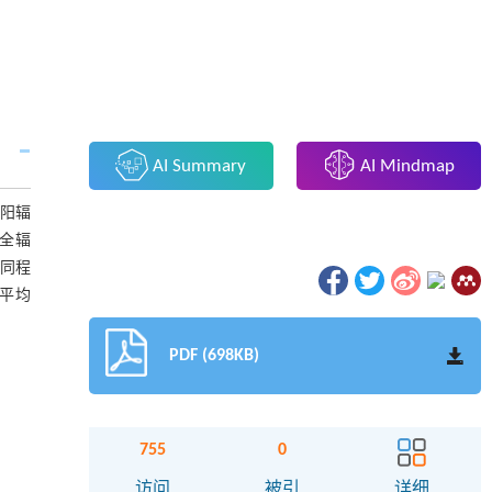
AI Summary
AI Mindmap
太阳辐
净全辐
不同程
节平均
PDF (698KB)
755
0
访问
被引
详细