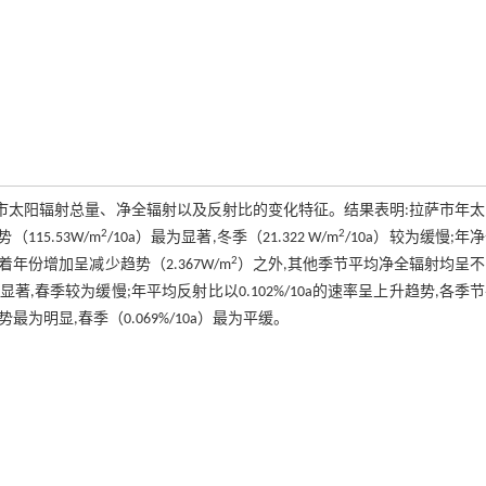
了拉萨市太阳辐射总量、净全辐射以及反射比的变化特征。结果表明:拉萨市年
2
2
115.53W/m
/10a）最为显著,冬季（21.322 W/m
/10a）较为缓慢;年
2
年份增加呈减少趋势（2.367W/m
）之外,其他季节平均净全辐射均呈
显著,春季较为缓慢;年平均反射比以0.102%/10a的速率呈上升趋势,各季
最为明显,春季（0.069%/10a）最为平缓。