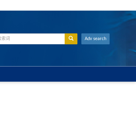
Adv search