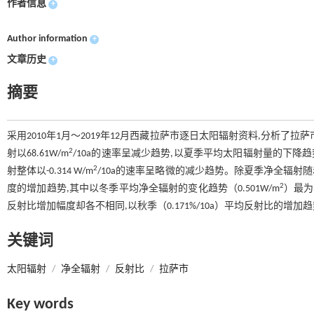
作者信息
+
Author information
+
文章历史
+
摘要
采用2010年1月～2019年12月西藏拉萨市逐日太阳辐射资料,分析
2
射以68.61W/m
/10a的速率呈减少趋势,以夏季平均太阳辐射量的下降趋势（
2
射整体以-0.314 W/m
/10a的速率呈略微的减少趋势。除夏季净全辐射随着
2
度的增加趋势,其中以冬季平均净全辐射的变化趋势（0.501W/m
）最为
反射比增加幅度却各不相同,以秋季（0.171%/10a）平均反射比的增加趋势
关键词
太阳辐射
/
净全辐射
/
反射比
/
拉萨市
Key words