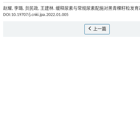
赵耀, 李璐, 贠民政, 王建林. 缓释尿素与常规尿素配施对黑青稞籽粒发育
DOI:10.19707/j.cnki.jpa.2022.01.005
上一篇
基金资助
中央引导地方项目“隆子黑青稞增产增效关键技术研究与示范”（项目编号：YDZ
植业增产增效关键技术研发与示范”（项目编号：503118001）; 
研究”（项目编号：XZ202001ZR0074G）