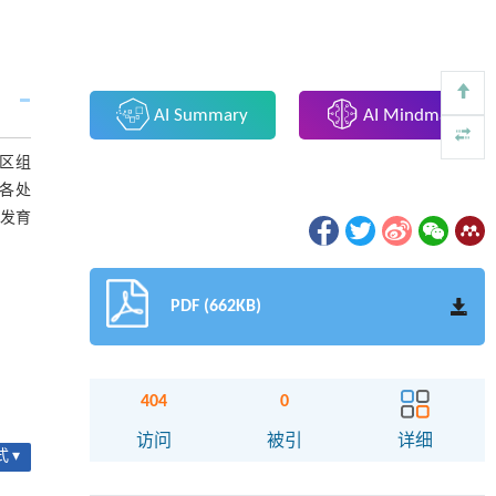
AI Summary
AI Mindmap
区组
各处
粒发育
PDF (662KB)
404
0
访问
被引
详细
 ▾