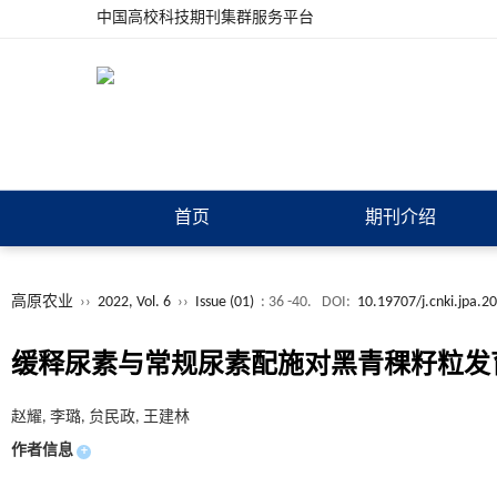
中国高校科技期刊集群服务平台
首页
期刊介绍
高原农业
››
2022, Vol. 6
››
Issue (01)
: 36 -40.
DOI:
10.19707/j.cnki.jpa.2
缓释尿素与常规尿素配施对黑青稞籽粒发
赵耀, 李璐, 贠民政, 王建林
作者信息
+