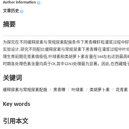
Author information
+
文章历史
+
摘要
为探究在不同缓释尿素与常规尿素配施条件下黑青稞籽粒灌浆过程中籽
实验设计,研究不同配比缓释尿素与常规尿素下黑青稞在灌浆过程中叶
理生育前期花青素值极低,叶绿素和类胡萝卜素含量在14d左右达到最高峰
时期各处理色素含量均高于CK,其中以N3处理最为显著。因此,在西藏隆
关键词
缓释尿素与常规尿素配施
/
黑青稞
/
叶绿素
/
类胡萝卜素
/
花青素
Key words
引用本文