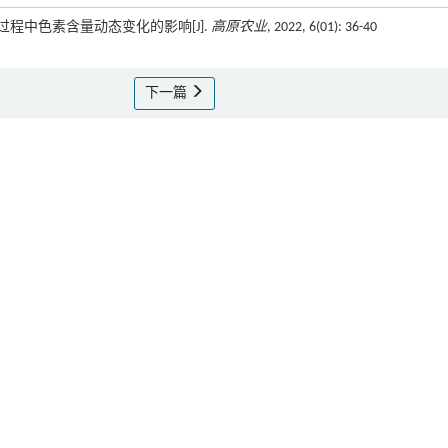
过程中色素含量动态变化的影响[J].
高原农业
, 2022, 6(01): 36-40
下一篇
X20195400004717）; 中央支持西藏地方高校发展改革发展项目“高
西藏自治区自然科学基金项目“有色青稞籽粒粒色与籽粒色素积累、色素合成酶的