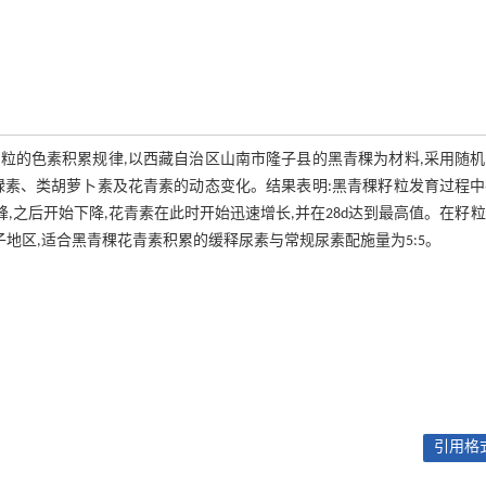
粒的色素积累规律,以西藏自治区山南市隆子县的黑青稞为材料,采用随机
绿素、类胡萝卜素及花青素的动态变化。结果表明:黑青稞籽粒发育过程中
,之后开始下降,花青素在此时开始迅速增长,并在28d达到最高值。在籽
子地区,适合黑青稞花青素积累的缓释尿素与常规尿素配施量为5:5。
引用格式