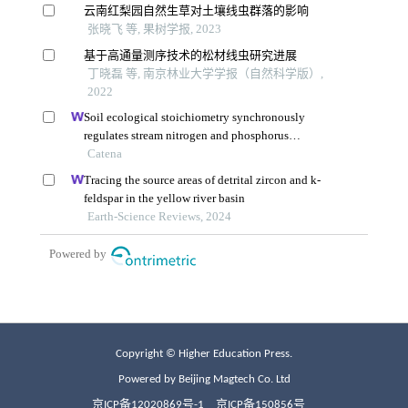
Copyright © Higher Education Press.
Powered by Beijing Magtech Co. Ltd
京ICP备12020869号-1
京ICP备150856号