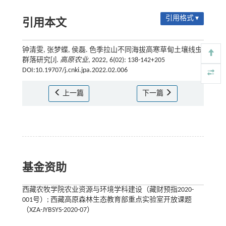
引用格式 ▾
引用本文
钟清雯, 张梦蝶, 侯磊. 色季拉山不同海拔高寒草甸土壤线虫
群落研究[J].
高原农业
, 2022, 6(02): 138-142+205
DOI:10.19707/j.cnki.jpa.2022.02.006
上一篇
下一篇
基金资助
西藏农牧学院农业资源与环境学科建设（藏财预指2020-
001号）; 西藏高原森林生态教育部重点实验室开放课题
（XZA-JYBSYS-2020-07）