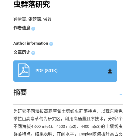
虫群落研究
钟清雯, 张梦蝶, 侯磊
作者信息
+
Author information
+
文章历史
+
PDF (801K)
摘要
为研究不同海拔高寒草甸土壤线虫群落特点，以藏东南色
季拉山高寒草甸为研究区，利用高通量测序技术，分析3个
不同海拔4 600 m(e1)、4500 m(e2)、4400 m(e3)的土壤线虫
群落特点。结果表明：在纲水平，Enoplea随海拔升高占比