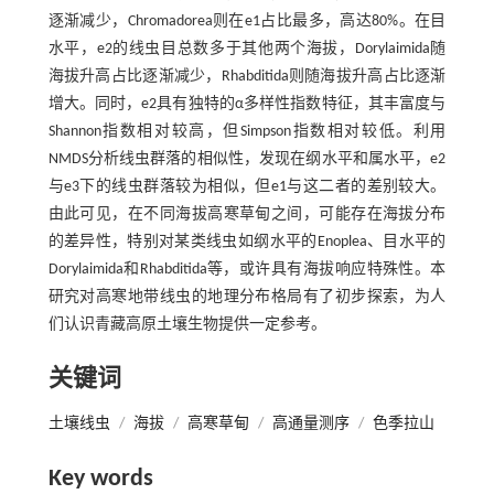
逐渐减少，Chromadorea则在e1占比最多，高达80%。在目
水平，e2的线虫目总数多于其他两个海拔，Dorylaimida随
海拔升高占比逐渐减少，Rhabditida则随海拔升高占比逐渐
增大。同时，e2具有独特的α多样性指数特征，其丰富度与
Shannon指数相对较高，但Simpson指数相对较低。利用
NMDS分析线虫群落的相似性，发现在纲水平和属水平，e2
与e3下的线虫群落较为相似，但e1与这二者的差别较大。
由此可见，在不同海拔高寒草甸之间，可能存在海拔分布
的差异性，特别对某类线虫如纲水平的Enoplea、目水平的
Dorylaimida和Rhabditida等，或许具有海拔响应特殊性。本
研究对高寒地带线虫的地理分布格局有了初步探索，为人
们认识青藏高原土壤生物提供一定参考。
关键词
土壤线虫
/
海拔
/
高寒草甸
/
高通量测序
/
色季拉山
Key words