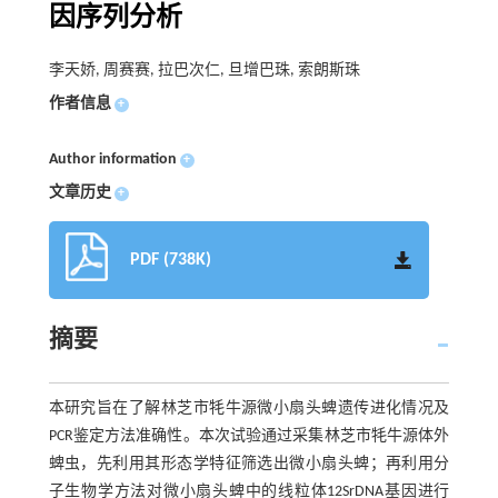
因序列分析
李天娇, 周赛赛, 拉巴次仁, 旦增巴珠, 索朗斯珠
作者信息
+
Author information
+
文章历史
+
PDF (738K)
摘要
本研究旨在了解林芝市牦牛源微小扇头蜱遗传进化情况及
PCR鉴定方法准确性。本次试验通过采集林芝市牦牛源体外
蜱虫，先利用其形态学特征筛选出微小扇头蜱；再利用分
子生物学方法对微小扇头蜱中的线粒体12SrDNA基因进行