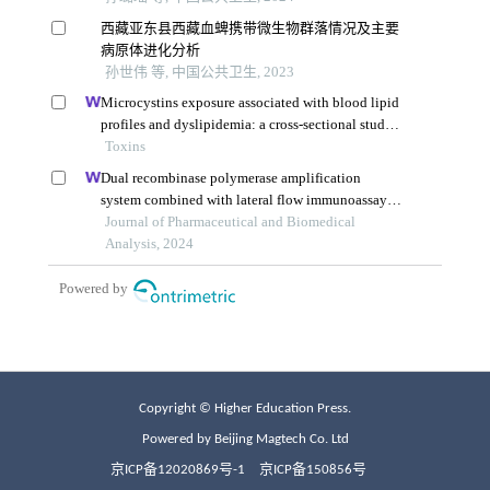
Copyright © Higher Education Press.
Powered by Beijing Magtech Co. Ltd
京ICP备12020869号-1
京ICP备150856号