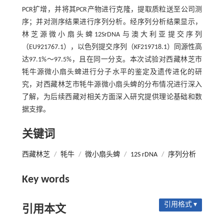
PCR扩增，并将其PCR产物进行克隆，提取质粒送至公司测
序；并对测序结果进行序列分析。经序列分析结果显示，
林芝源微小扇头蜱12SrDNA与澳大利亚提交序列
（EU921767.1），以色列提交序列（KF219718.1）同源性高
达97.1%～97.5%，且在同一分支。本次试验对西藏林芝市
牦牛源微小扇头蜱进行分子水平的鉴定及遗传进化的研
究，对西藏林芝市牦牛源微小扇头蜱的分布情况进行深入
了解，为后续西藏对相关方面深入研究提供理论基础和数
据支撑。
关键词
西藏林芝
/
牦牛
/
微小扇头蜱
/
12S rDNA
/
序列分析
Key words
引用格式 ▾
引用本文