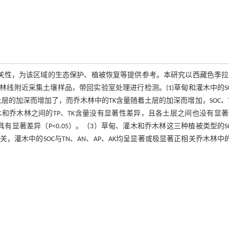
相关性，为该区域的生态保护、植被恢复等提供参考。本研究以西藏色季拉
拉山林线附近采集土壤样品，带回实验室处理进行检测。(1)草甸和灌木中的S
着土层的加深而增加了，而乔木林中的TK含量随着土层的加深而增加，SOC、
灌木和乔木林之间的TP、TK含量没有显著性差异，且各土层之间也没有显
具有显著差异（P<0.05）。（3）草甸、灌木和乔木林这三种植被类型的S
，灌木中的SOC与TN、AN、AP、AK均呈显著或极显著正相关乔木林中的