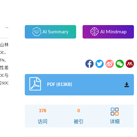
AI Summary
AI Mindmap
山林
OC、
TN、
著性差
OC与
SOC
PDF (813KB)
378
0
访问
被引
详细