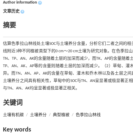
Author information
+
文章历史
+
摘要
估算色季拉山林线处土壤SOC与土壤养分含量，分析它们二者之间的
线附近3种不同植被类型下的0 cm～20 cm土壤为研究对象。在色季
TN、TP、AN、AK的含量随着土层的加深而减少，而TK、AP的含量随
TP、AN、AK、AP等的含量则随着土层的加深而减少。（2）草甸、
异。而TN、AN、AP、AK的含量在草甸、灌木和乔木林以及各土层之间
土壤养分之间具有相关性，草甸中的SOC与TN、AN呈显著或极显著正相关
与TN、AN、AK均呈显著或极显著正相关。
关键词
土壤有机碳
/
土壤养分
/
典型植被
/
色季拉山林线
Key words