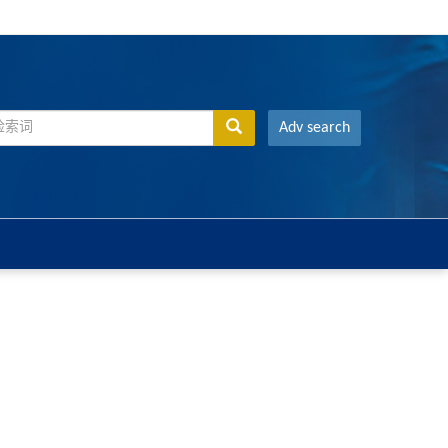
Adv search