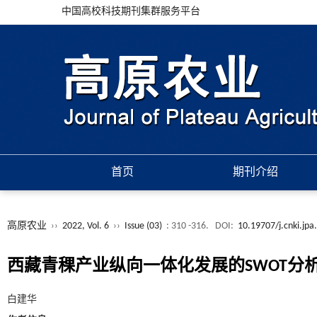
中国高校科技期刊集群服务平台
首页
期刊介绍
高原农业
››
2022, Vol. 6
››
Issue (03)
: 310 -316.
DOI:
10.19707/j.cnki.jp
西藏青稞产业纵向一体化发展的SWOT分
白建华