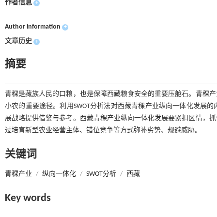
作者信息
+
Author information
+
文章历史
+
摘要
青稞是藏族人民的口粮，也是保障西藏粮食安全的重要压舱石。青稞产
小农的重要途径。利用SWOT分析法对西藏青稞产业纵向一体化发展
展战略提供借鉴与参考。西藏青稞产业纵向一体化发展要紧扣区情，抓
过培育新型农业经营主体、错位竞争等方式弥补劣势、规避威胁。
关键词
青稞产业
/
纵向一体化
/
SWOT分析
/
西藏
Key words