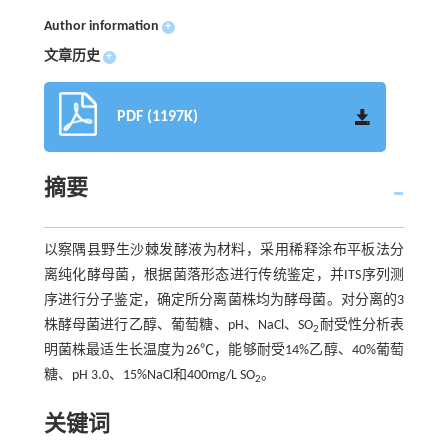
Author information
+
文章历史
+
PDF (1197K)
摘要
以察隅县野生沙棘发酵液为材料，采用稀释涂布平板法分
离纯化酵母菌，根据菌落形态进行传统鉴定，并ITS序列测
序进行分子鉴定，确定所分离菌株均为酵母菌。对分离的3
株酵母菌进行乙醇、葡萄糖、pH、NaCl、SO
耐受性分析表
2
明菌株最适生长温度为26℃，能够耐受14%乙醇、40%葡萄
糖、pH 3.0、15%NaCl和400mg/L SO
。
2
关键词