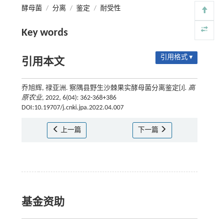
酵母菌
/
分离
/
鉴定
/
耐受性
Key words
引用格式 ▾
引用本文
乔旭辉, 禄亚洲. 察隅县野生沙棘果实酵母菌分离鉴定[J].
高
原农业
, 2022, 6(04): 362-368+386
DOI:10.19707/j.cnki.jpa.2022.04.007
上一篇
下一篇
基金资助