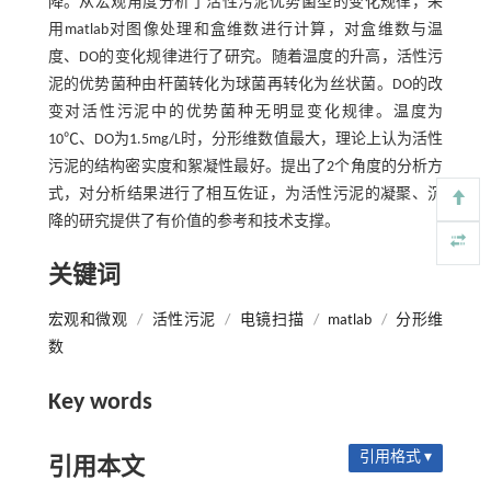
降。从宏观角度分析了活性污泥优势菌型的变化规律，采
用matlab对图像处理和盒维数进行计算，对盒维数与温
度、DO的变化规律进行了研究。随着温度的升高，活性污
泥的优势菌种由杆菌转化为球菌再转化为丝状菌。DO的改
变对活性污泥中的优势菌种无明显变化规律。温度为
10℃、DO为1.5mg/L时，分形维数值最大，理论上认为活性
污泥的结构密实度和絮凝性最好。提出了2个角度的分析方
式，对分析结果进行了相互佐证，为活性污泥的凝聚、沉
降的研究提供了有价值的参考和技术支撑。
关键词
宏观和微观
/
活性污泥
/
电镜扫描
/
matlab
/
分形维
数
Key words
引用格式 ▾
引用本文