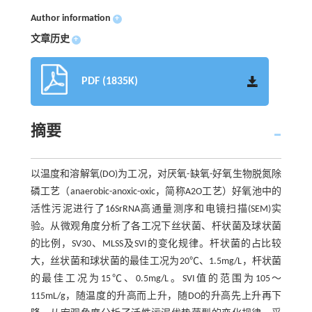
Author information
+
文章历史
+
PDF (1835K)
摘要
以温度和溶解氧(DO)为工况，对厌氧-缺氧-好氧生物脱氮除
磷工艺（anaerobic-anoxic-oxic，简称A2O工艺）好氧池中的
活性污泥进行了16SrRNA高通量测序和电镜扫描(SEM)实
验。从微观角度分析了各工况下丝状菌、杆状菌及球状菌
的比例，SV30、MLSS及SVI的变化规律。杆状菌的占比较
大，丝状菌和球状菌的最佳工况为20℃、1.5mg/L，杆状菌
的最佳工况为15℃、0.5mg/L。SVI值的范围为105～
115mL/g，随温度的升高而上升，随DO的升高先上升再下