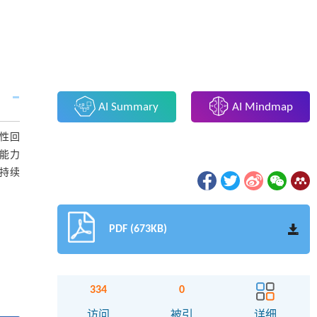
AI Summary
AI Mindmap
性回
能力
持续
PDF (673KB)
334
0
访问
被引
详细