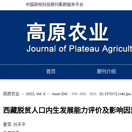
中国高校科技期刊集群服务平台
首页
期刊介绍
高原农业
››
2022, Vol. 6
››
Issue (04)
: 394 -400.
DOI:
10.19707/j.cnki.jpa
西藏脱贫人口内生发展能力评价及影响因
董雪, 刘天平