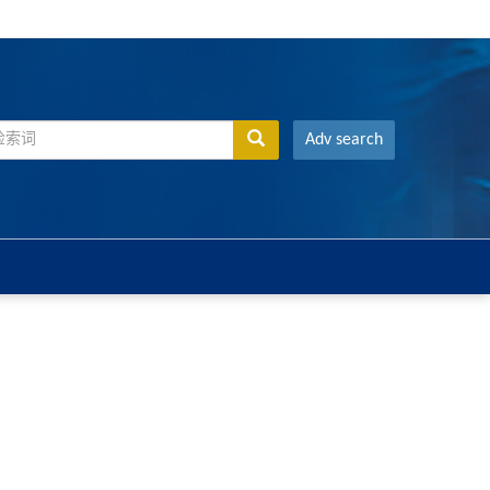
Adv search