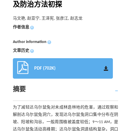
及防治方法初探
马文艳, 赵亚宁, 王泽宪, 张彦江, 赵志龙
作者信息
+
Author information
+
文章历史
+
PDF (702K)
摘要
为了减轻达乌尔鼠兔对未成林造林地的危害，通过观察和
解剖达乌尔鼠兔洞穴，发现达乌尔鼠兔洞口集中分布在阴
坡、阳坡和沟谷，一般周围植被盖度较低；9～11 AM，是
达乌尔鼠兔活动高峰期；达乌尔鼠兔洞道结构复杂，洞口