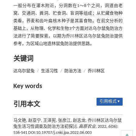
一般分布在灌木附近，分洞数在1～8个之间，洞道由老
窝、交通洞、粪洞、贮食洞、盲洞等组成；从贮藏食物种
类看，荞麦和齿叶扁核木种子是其喜食物。在前文分析的
基础上，从物理、化学和生物3个方面对达乌尔鼠兔防治方
法进行了简要探索，以期为乔川林区达乌尔鼠兔防治提供
参考，为区域山地造林鼠兔防治提供思路。
关键词
达乌尔鼠兔
/
生活习性
/
防治方法
/
乔川林区
Key words
引用格式 ▾
引用本文
马文艳, 赵亚宁, 王泽宪, 张彦江, 赵志龙. 乔川林区达乌尔鼠
兔生活习性调查及防治方法初探[J].
高原农业
, 2022, 6(06):
536-541 DOI:10.19707/j.cnki.jpa.2022.06.003