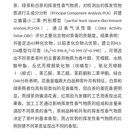
茶、绿茶和白茶的挥发性香气物质，对检测出的挥发性物
质进行主成分分析（Principal Component Analysis,PCA）并建
立偏最小二乘-判别模型（partial least square-discriminant
analysis,PLS-DA），通过香气活性值（Odor Activity
Value,OAV）评价主要化合物对茶香的贡献度。结果表明：
共鉴定出43种化合物，以萜类化合物占优势。建立的PLS-
2
2
2
DA模型均可靠（R
=0.996,R
=0.999,Q
=0.998），可筛选
X
y
出不同茶类茶叶的主要差异物质为香叶醇、芳樟醇、水杨
酸甲酯、反式芳樟醇氧化物（呋喃型）、氧化芳樟醇
Ⅰ（顺式）、苯乙醛、苯乙醇、茉莉酮和二苯甲酮。结合
OAV分析表明，花香是福鼎大白品种茶叶共有特征，白茶和
绿茶两者均具有较类似的花香属性，但白茶的甜花香更明
显，而绿茶则偏清花香；红茶因为发酵的工艺而表现出花
果香。加工工艺通过影响挥发性香气物质的组成和含量来
调控不同茶类的香气，茶树品种和共有的挥发性香气物质
决定了茶叶的基本香型，而占优势的挥发性香气物质的比
例则使不同茶类呈现出不同的香型。