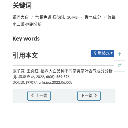
关键词
福鼎大白
/
气相色谱-质谱法(GC-MS)
/
香气成分
/
偏最
小二乘-判别分析
Key words
引用格式 ▾
引用本文
张子威, 王贞红. 福鼎大白品种不同茶类茶叶香气成分分析
[J].
高原农业
, 2022, 6(06): 569-578
DOI:10.19707/j.cnki.jpa.2022.06.008
上一篇
下一篇