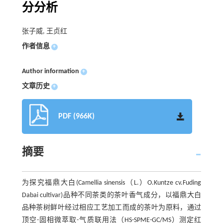
分分析
张子威, 王贞红
作者信息
+
Author information
+
文章历史
+
PDF (966K)
摘要
为探究福鼎大白(Camellia sinensis（L.）O.Kuntze cv.Fuding
Dabai cultivar)品种不同茶类的茶叶香气成分，以福鼎大白
品种茶树鲜叶经过相应工艺加工而成的茶叶为原料，通过
顶空-固相微萃取-气质联用法（HS-SPME-GC/MS）测定红