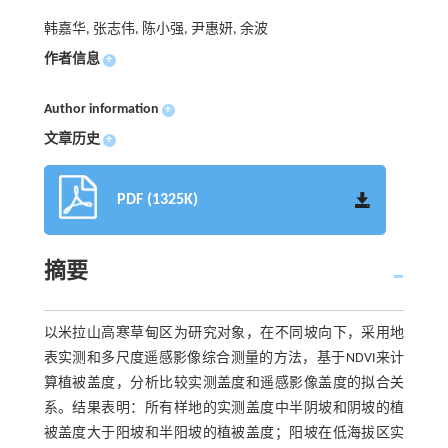
韩嘉华, 张志伟, 陈小强, 尹惠妍, 余波
作者信息
+
Author information
+
文章历史
+
PDF (1325K)
摘要
以米拉山高寒草甸区为研究对象，在不同坡向下，采用地
表实测和多尺度遥感影像综合测量的方法，基于NDVI来计
算植被盖度，分析比较实测盖度和遥感影像盖度的拟合关
系。结果表明：所有样地的实测盖度中半阴坡和阴坡的植
被盖度大于阳坡和半阳坡的植被盖度；阳坡在低海拔区实