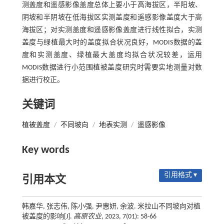
测盖度和遥感影像盖度总体上要小于高海拔区，半阳坡、
阴坡和半阴坡在低海拔区实测盖度和遥感影像盖度大于高
海拔区；对实测盖度和遥感影像盖度进行线性拟合，实测
盖度与绿植最大时的盖度拟合状况良好，MODIS数据的盖
度和实测盖度、绿植最大盖度均拟合状况较差，运用
MODIS数据进行小范围植被盖度研究时需要实地测量对数
据进行校正。
关键词
植被盖度
/
不同坡向
/
地表实测
/
遥感影像
Key words
引用格式 ▾
引用本文
韩嘉华, 张志伟, 陈小强, 尹惠妍, 余波. 米拉山不同坡向对植
被盖度的影响[J].
高原农业
, 2023, 7(01): 58-66