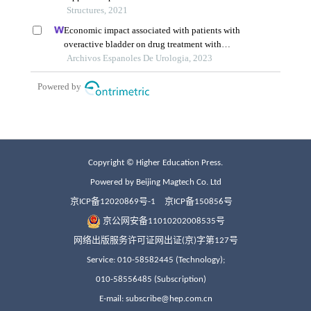
Copyright © Higher Education Press.
Powered by Beijing Magtech Co. Ltd
京ICP备12020869号-1
京ICP备150856号
京公网安备11010202008535号
网络出版服务许可证网出证(京)字第127号
Service: 010-58582445 (Technology);
010-58556485 (Subscription)
E-mail: subscribe@hep.com.cn