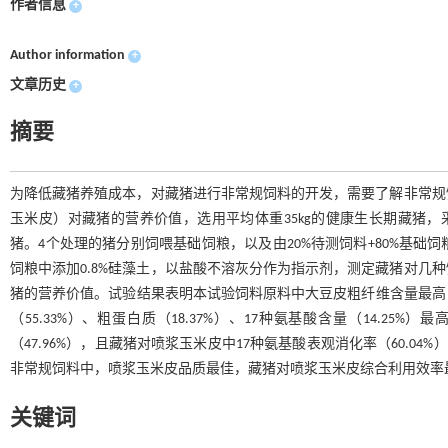
作者信息
+
Author information
+
文章历史
+
摘要
为降低藏猪养殖成本，对藏猪进行非常规饲料的开发，需要了解非常规
玉米皮）对藏猪的营养价值，选用平均体重35kg的健康生长期藏猪，
猪。4个处理的猪分别饲喂基础饲粮，以及由20%待测饲料+80%基
饲粮中添加0.8%硅藻土，以盐酸不溶灰分作为指示剂，测定藏猪对几
猪的营养价值。试验结果表明本试验饲料原料中大豆皮粗纤维含量最高，为4
（55.33%）、粗蛋白质（18.37%）、17种氨基酸含量（14.
（47.96%），且藏猪对喷浆玉米皮中17种氨基酸表观消化率（60.04%
非常规饲料中，喷浆玉米皮品质最佳，藏猪对喷浆玉米皮综合利用效率
关键词