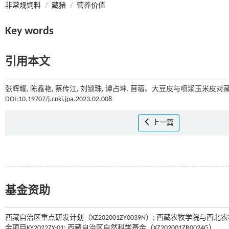
非常规饲料
/
藏猪
/
营养价值
Key words
引用本文
张辉耀, 陈鑫艳, 蔡传江, 刘锁珠, 谭占坤. 苜蓿、大豆皮与喷浆玉米皮对藏
DOI:10.19707/j.cnki.jpa.2023.02.008
上一篇
基金资助
西藏自治区重点研发计划（XZ202001ZY0039N）; 西藏农牧学院与西北
金项目KY2022ZY-01; 西藏自治区自然科学基金（XZ202001ZR0024G）