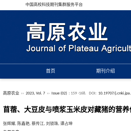
中国高校科技期刊集群服务平台
首页
期刊介绍
高原农业
››
2023, Vol. 7
››
Issue (02)
: 159 -168.
DOI:
10.19707/j.cnki.jp
苜蓿、大豆皮与喷浆玉米皮对藏猪的营养
张辉耀, 陈鑫艳, 蔡传江, 刘锁珠, 谭占坤