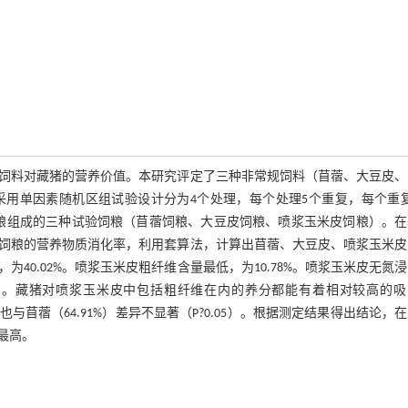
饲料对藏猪的营养价值。本研究评定了三种非常规饲料（苜蓿、大豆皮、
采用单因素随机区组试验设计分为4个处理，每个处理5个重复，每个重
础饲粮组成的三种试验饲粮（苜蓿饲粮、大豆皮饲粮、喷浆玉米皮饲粮）。
种饲粮的营养物质消化率，利用套算法，计算出苜蓿、大豆皮、喷浆玉米
0.02%。喷浆玉米皮粗纤维含量最低，为10.78%。喷浆玉米皮无氮
25%）最高。藏猪对喷浆玉米皮中包括粗纤维在内的养分都能有着相对较高的
）也与苜蓿（64.91%）差异不显著（P?0.05）。根据测定结果得出结论，
最高。