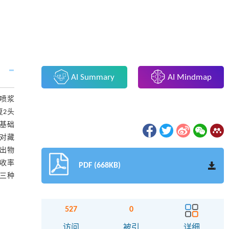
AI Summary
AI Mindmap
喷浆
复2头
在基础
皮对藏
浸出物
吸收率
PDF (668KB)
在三种
527
0
访问
被引
详细