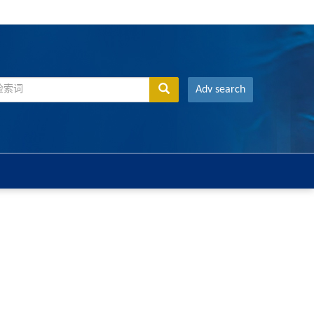
Adv search