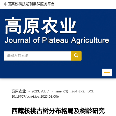
中国高校科技期刊集群服务平台
Toggle
高原农业
››
2023, Vol. 7
››
Issue (03)
: 264 -272.
DOI:
10.19707/j.cnki.jpa.2023.03.006
西藏核桃古树分布格局及树龄研究