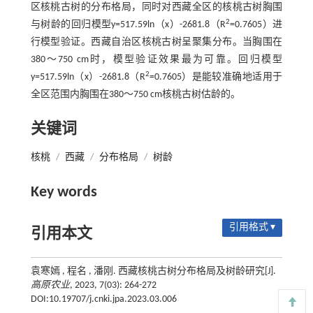
区核桃古树的分布格局，同时对西藏全区的核桃古树胸围
2
与树龄的回归模型y=517.59ln（x）-2681.8（R
=0.7605）进
行模型验证。西藏自治区核桃古树呈聚集分布。当胸围在
380～750 cm时，模型验证效果最为可靠。回归模型
2
y=517.59ln（x）-2681.8（R
=0.7605）是能较准确地适用于
全区范围内胸围在380～750 cm核桃古树估龄的。
关键词
核桃
/
西藏
/
分布格局
/
树龄
Key words
引用格式 ▾
引用本文
袁寒嫣 , 程名 , 潘刚. 西藏核桃古树分布格局及树龄研究[J].
高原农业
, 2023, 7(03): 264-272
DOI:10.19707/j.cnki.jpa.2023.03.006