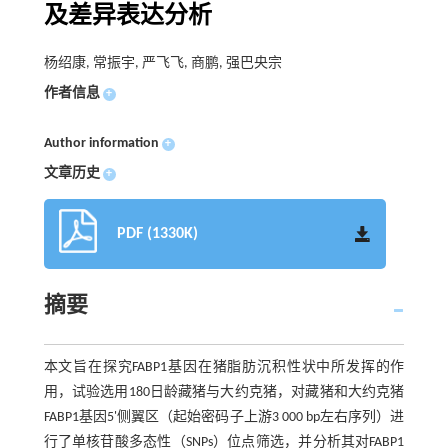
及差异表达分析
杨绍康, 常振宇, 严飞飞, 商鹏, 强巴央宗
作者信息
+
Author information
+
文章历史
+
PDF (1330K)
摘要
本文旨在探究FABP1基因在猪脂肪沉积性状中所发挥的作
用，试验选用180日龄藏猪与大约克猪，对藏猪和大约克猪
FABP1基因5'侧翼区（起始密码子上游3 000 bp左右序列）进
行了单核苷酸多态性（SNPs）位点筛选，并分析其对FABP1