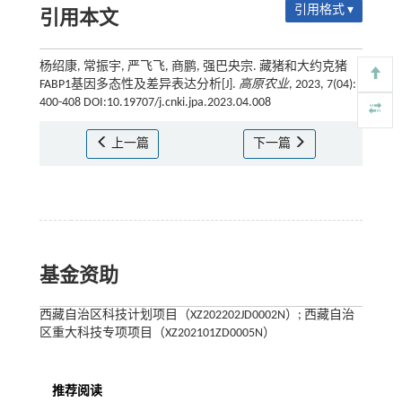
引用格式 ▾
引用本文
杨绍康, 常振宇, 严飞飞, 商鹏, 强巴央宗. 藏猪和大约克猪
FABP1基因多态性及差异表达分析[J].
高原农业
, 2023, 7(04):
400-408 DOI:10.19707/j.cnki.jpa.2023.04.008
上一篇
下一篇
基金资助
西藏自治区科技计划项目（XZ202202JD0002N）; 西藏自治
区重大科技专项项目（XZ202101ZD0005N）