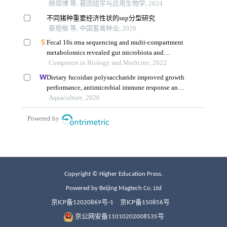
Copyright © Higher Education Press.
Powered by Beijing Magtech Co. Ltd
京ICP备12020869号-1
京ICP备150856号
京公网安备11010202008535号