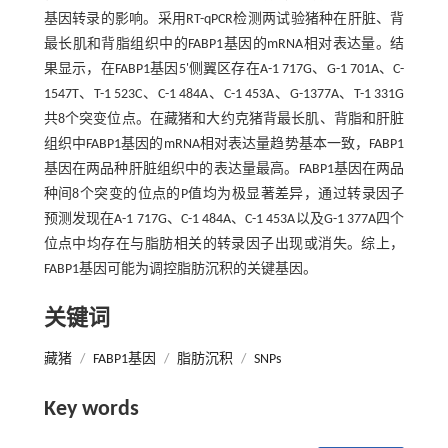
基因转录的影响。采用RT-qPCR检测两试验猪种在肝脏、背
最长肌和背脂组织中的FABP1基因的mRNA相对表达量。结
果显示，在FABP1基因5'侧翼区存在A-1 717G、G-1 701A、C-
1547T、T-1 523C、C-1 484A、C-1 453A、G-1377A、T-1 331G
共8个突变位点。在藏猪和大约克猪背最长肌、背脂和肝脏
组织中FABP1基因的mRNA相对表达量趋势基本一致，FABP1
基因在两品种肝脏组织中的表达量最高。FABP1基因在两品
种间8个突变的位点的P值均为极显著差异，通过转录因子
预测发现在A-1 717G、C-1 484A、C-1 453A以及G-1 377A四个
位点中均存在与脂肪相关的转录因子出现或消失。综上，
FABP1基因可能为调控脂肪沉积的关键基因。
关键词
藏猪
/
FABP1基因
/
脂肪沉积
/
SNPs
Key words