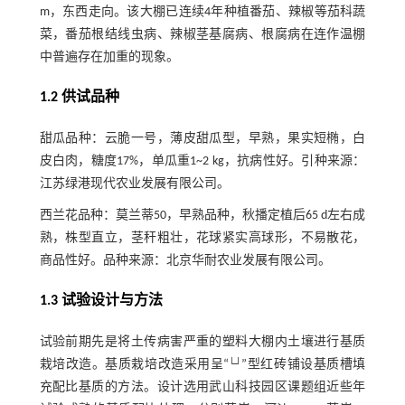
m，东西走向。该大棚已连续4年种植番茄、辣椒等茄科蔬
菜，番茄根结线虫病、辣椒茎基腐病、根腐病在连作温棚
中普遍存在加重的现象。
1.2 供试品种
甜瓜品种：云脆一号，薄皮甜瓜型，早熟，果实短椭，白
皮白肉，糖度17%，单瓜重1~2 kg，抗病性好。引种来源：
江苏绿港现代农业发展有限公司。
西兰花品种：莫兰蒂50，早熟品种，秋播定植后65 d左右成
熟，株型直立，茎秆粗壮，花球紧实高球形，不易散花，
商品性好。品种来源：北京华耐农业发展有限公司。
1.3 试验设计与方法
试验前期先是将土传病害严重的塑料大棚内土壤进行基质
栽培改造。基质栽培改造采用呈“└┘”型红砖铺设基质槽填
充配比基质的方法。设计选用武山科技园区课题组近些年