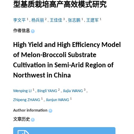
型基质栽培高产高效模式研究
1
2
3
1
1
李文平
,
杨兵丽
,
王佳佳
,
张志鹏
,
王建军
作者信息
+
High Yield and High Efficiency Model
of Melon-Broccoli Substrate
Cultivation in Semi-Arid Region of
Northwest in China
1
2
3
Wenping LI
,
Bingli YANG
,
Jiajia WANG
,
1
1
Zhipeng ZHANG
,
Jianjun WANG
Author information
+
文章历史
+