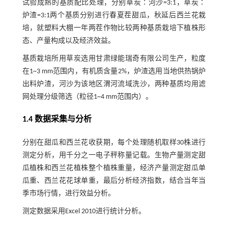
试验成熟的基质配比处理，分别草炭∶河沙=3:1，草炭∶
炉渣=3:1两个基质分别进行春夏茬甜瓜，秋延后西兰花栽
培，就塑料大棚一年两茬作物比较两种基质栽培下植株形
态、产量构成以及经济效益。
基质栽培所用草炭选用甘肃绿能瑞奇有限公司生产，粒度
在1~3 mm范围内，有机质含量2%，炉渣选用当地供热锅炉
出料炉渣，河沙为该地区渭河流域洗沙，两种基质均用滤
网处理分级筛选（粒径1~4 mm范围内）。
1.4 数据采集与分析
分别在甜瓜和西兰花收获期，每个处理随机取样30株进行
测定分析，用千分之一电子秤称量记载。生物产量测定甜
瓜植株和西兰花植株整个植株重量，经济产量测定甜瓜单
瓜重、西兰花花球单重，最后分析经济指数，结合当年当
季市场行情，进行效益分析。
测定数据采用Excel 2010进行统计分析。