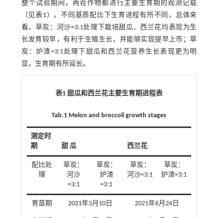
整个试验期间，两茬作物都进行主要生育期的观测记载
（见
表1
）。不同基质配比下生育进程有所不同，总体来
看，草炭：河沙=3:1处理下栽培甜瓜、西兰花均表现为生
长发育较早，有利于生殖生长，并能够实现提早上市；草
炭：炉渣=3:1处理下甜瓜和西兰花营养生长表现更为明
显，生育期有所延长。
表1 甜瓜和西兰花主要生育期进程表
Tab.1 Melon and broccoli growth stages
测定时
期
甜 瓜
西兰花
配比处
草炭：
草炭：
草炭：
草炭：
理
河沙
炉渣
河沙=3:1
炉渣=3:1
=3:1
=3:1
育苗期
2021年3月10日
2021年6月24日