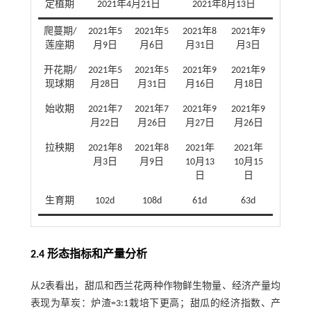
定植期
2021年4月21日
2021年8月13日
爬蔓期/
2021年5
2021年5
2021年8
2021年9
莲座期
月9日
月6日
月31日
月3日
开花期/
2021年5
2021年5
2021年9
2021年9
现球期
月28日
月31日
月16日
月18日
始收期
2021年7
2021年7
2021年9
2021年9
月22日
月26日
月27日
月26日
拉秧期
2021年8
2021年8
2021年
2021年
月3日
月9日
10月13
10月15
日
日
生育期
102d
108d
61d
63d
2.4 形态指标和产量分析
从2表看出，甜瓜和西兰花两种作物鲜生物量、经济产量均
表现为草炭：炉渣=3:1栽培下更高；甜瓜的经济指数、产