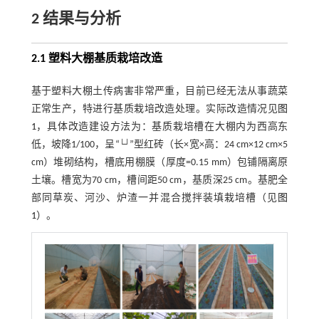
2 结果与分析
2.1 塑料大棚基质栽培改造
基于塑料大棚土传病害非常严重，目前已经无法从事蔬菜
正常生产，特进行基质栽培改造处理。实际改造情况见
图
1
，具体改造建设方法为：基质栽培槽在大棚内为西高东
低，坡降1/100，呈“└┘”型红砖（长×宽×高：24 cm×12 cm×5
cm）堆砌结构，槽底用棚膜（厚度=0.15 mm）包铺隔离原
土壤。槽宽为70 cm，槽间距50 cm，基质深25 cm。基肥全
部同草炭、河沙、炉渣一并混合搅拌装填栽培槽（见
图
1
）。