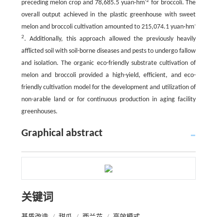
-2
preceding melon crop and 78,685.5 yuan·hm
for broccoli. The
overall output achieved in the plastic greenhouse with sweet
-
melon and broccoli cultivation amounted to 215,074.1 yuan·hm
2
. Additionally, this approach allowed the previously heavily
afflicted soil with soil-borne diseases and pests to undergo fallow
and isolation. The organic eco-friendly substrate cultivation of
melon and broccoli provided a high-yield, efficient, and eco-
friendly cultivation model for the development and utilization of
non-arable land or for continuous production in aging facility
greenhouses.
Graphical abstract
关键词