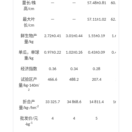
蔓长/株
—
—
57.48±0.81
60.02±0.95
高/cm
最大叶
—
—
57.11±1.02
62.23±1.32
长/cm
鲜生物产
2.72±0.41
3.01±0.44
1.55±0.19
1.66±0.31
量/kg
单瓜，单球
0.97±0.22
1.02±0.26
0.43±0.09
0.49±0.11
重/kg
经济指数
0.36
0.34
0.28
0.3
试验区产
466.6
488.2
207.4
233.3
-
量/kg·140m
2
折合产
33 325.7
34 868.6
14 811.4
16 662.8
-2
量/kg·/hm
批发价/元
4
4
5
5
-1
·kg