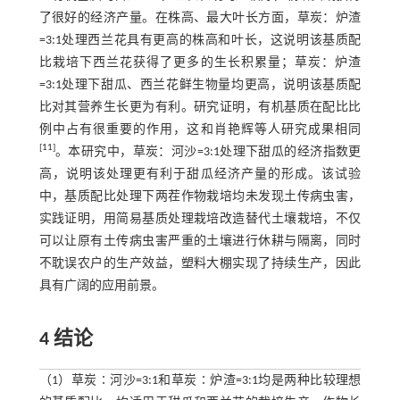
了很好的经济产量。在株高、最大叶长方面，草炭：炉渣
=3:1处理西兰花具有更高的株高和叶长，这说明该基质配
比栽培下西兰花获得了更多的生长积累量；草炭：炉渣
=3:1处理下甜瓜、西兰花鲜生物量均更高，说明该基质配
比对其营养生长更为有利。研究证明，有机基质在配比比
例中占有很重要的作用，这和肖艳辉等人研究成果相同
[
11
]
。本研究中，草炭：河沙=3:1处理下甜瓜的经济指数更
高，说明该处理更有利于甜瓜经济产量的形成。该试验
中，基质配比处理下两茬作物栽培均未发现土传病虫害，
实践证明，用简易基质处理栽培改造替代土壤栽培，不仅
可以让原有土传病虫害严重的土壤进行休耕与隔离，同时
不耽误农户的生产效益，塑料大棚实现了持续生产，因此
具有广阔的应用前景。
4 结论
（1）草炭∶河沙=3:1和草炭∶炉渣=3:1均是两种比较理想