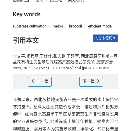
基质改造
/
甜瓜
/
西兰花
/
高效模式
Key words
substrate cultivation
/
melon
/
broccoli
/
efficient mode
引用格式 ▾
引用本文
李文平,杨兵丽,王佳佳,张志鹏,王建军. 西北高原区甜瓜—西
兰花有机生态型基质栽培高产高效模式研究[J].
高原农业
,
2023, 7(05): 523-527 DOI:10.19707/j.cnki.jpa.2023.05.011
上一篇
下一篇
长期以来，西北坡耕地设施农业是一项重要的水土保持农
[
1
]
艺措施
。塑料大棚因其造价成本低，搭建和拆卸相对方
[
2
]
便
，成为西北高原半干旱区从事蔬菜生产非常经济实用
[
1
]
的农业设施类型
。随着设施土壤连年种植，棚室内不合
理的施肥、灌溉等人为措施导致的土壤酸化、盐渍化普遍