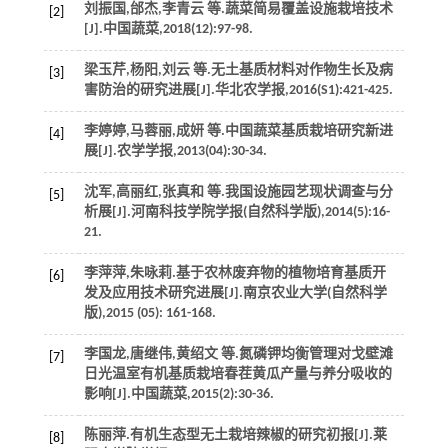
刘振国,邰杰,李青云
等
.蔬菜简易覆盖设施栽培技术
[2]
[J].
中国蔬菜
,
2018
(12):97-98.
梁玉芹,杨阳,刘云
等
.无土基质材料对作物生长及病
[3]
害防治的研究进展[J].
华北农学报
,
2016
(S1):421-425.
李婷婷,马蓉丽,成妍
等
.中国蔬菜基质栽培研究新进
[4]
展[J].
农学学报
,
2013
(04):30-34.
沈军,高丽红,张真和
等
.我国设施园艺现状调查与分
[5]
析展[J].
河南科技学院学报(自然科学版)
,
2014
(5):16-
21.
李萍萍,朱咏莉.基于农林废弃物的植物培育基质开
[6]
发及应用技术研究进展[J].
南京农业大学(自然科学
版)
,
2015
(05): 161-168.
李国龙,唐继伟,黄绍文
等
.氮磷钾均衡管理对戈壁滩
[7]
日光温室有机基质栽培春茬黄瓜产量与养分吸收的
影响[J].
中国蔬菜
,
2015
(2):30-36.
陈丽萍.有机生态型无土栽培辣椒的研究初报[J].
莱
[8]