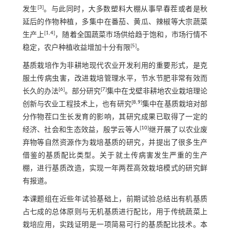
[
3
]
发生
。与此同时，大多数塑料大棚从事早春茬或者是秋
延后的作物种植，多集中在番茄、黄瓜、辣椒等大宗蔬菜
[
1
,
4
]
生产上
，随着全国蔬菜市场供给趋于饱和，市场行情不
[
5
]
稳定，农户种植收益增加十分有限
。
基质栽培作为非耕地现代农业开发利用的重要形式，是克
服土传病虫害，改进栽培管理水平，节水节肥非常有效而
[
6
]
[
7
]
长久的办法
。部分研究
集中在戈壁非耕地农业栽培理论
[
8
,
9
]
创新与农业工程技术上，也有研究
集中在基质栽培对部
分作物茬口生长发育的影响，其研究成果已取得了一定的
[
10
]
经济、社会和生态效益，殷学云等人
继开展了以农业废
弃物等自然资源作为栽培基质的研究，并提出了很多生产
借鉴的基质配比类型。关于就土传病害发生严重的生产
棚，进行基质改造，实现一年两茬高效栽培模式的研究鲜
有报道。
本课题组在近些年试验基础上，前期试验总结出有机基质
占七成的总体原则与无机基质进行配比，用于传统蔬菜上
栽培应用，实践证明是一项简易可行的基质配比技术。本