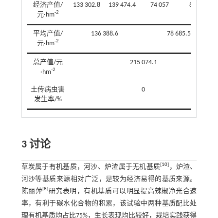
经济产值/
133 302.8
139 474.4
74 057
83 314
-2
元·hm
平均产值/
136 388.6
78 685.5
-2
元·hm
总产值/元
215 074.1
-2
·hm
土传病虫害
0
发生率/%
3 讨论
[
10
]
草炭属于有机基质，河沙、炉渣属于无机基质
，炉渣、
河沙等基质来源相对广泛，是较为经济易得的基质来源。
[
8
]
陈丽萍
研究表明，有机基质可以明显提高辣椒净光合速
率，有利于碳水化合物的积累，该试验中两种基质配比处
理有机基质均占比75%，生长表现均比较好，栽培实践获得