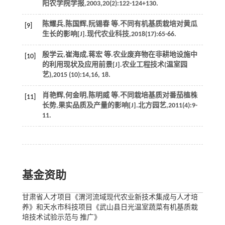
阳农学院学报
,
2003
,
20
(2):122-124+130.
陈耀兵,陈国辉,阮锡春
等
.不同有机基质栽培对黄瓜
[9]
生长的影响[J].
现代农业科技
,
2018
(17):65-66.
殷学云,崔海成,蒋宏
等
.农业废弃物在非耕地设施中
[10]
的利用现状及应用前景[J].
农业工程技术(温室园
艺)
,
2015
(10):14,16, 18.
肖艳辉,何金明,陈明威
等
.不同栽培基质对番茄植株
[11]
长势,果实品质及产量的影响[J].
北方园艺
,
2011
(4):9-
11.
基金资助
甘肃省人才项目《渭河流域现代农业新技术集成与人才培
养》和天水市科技项目《武山县日光温室蔬菜有机基质栽
培技术试验示范与 推广》