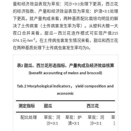
量和经济效益表现为草炭：河沙=3:1处理下更高，西兰花
的经济指数、产量和经济效益表现为草炭：炉渣=3:1处理
下更高。就产量构成来看，两种基质配比栽培均明显的解
决了土传病害（土传病害发生率为零）。从塑料大棚一大
茬口合并来看，甜瓜—西兰花连作模式可实现产值215
-2
074.1元·hm
。在土传病虫害发生情况来看，甜瓜和西兰花
在两种基质处理下土传病虫害发生率均为0。
表2 甜瓜、西兰花形态指标、产量构成及经济效益核算
(benefit accounting of melon and broccoli)
Tab.2 Morphological indicators， yield composition and
economic
测定指标
甜瓜
西兰花
配比处理
草炭：河
草炭：炉
草炭：河
草炭：炉
沙=3:1
渣=3:1
沙=3:1
渣=3:1