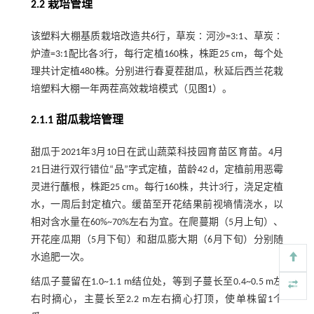
2.2 栽培管理
该塑料大棚基质栽培改造共6行，草炭∶河沙=3:1、草炭∶
炉渣=3:1配比各3行，每行定植160株，株距25 cm，每个处
理共计定植480株。分别进行春夏茬甜瓜，秋延后西兰花栽
培塑料大棚一年两茬高效栽培模式（见
图1
）。
2.1.1 甜瓜栽培管理
甜瓜于2021年3月10日在武山蔬菜科技园育苗区育苗。4月
21日进行双行错位“品”字式定植，苗龄42 d，定植前用恶霉
灵进行蘸根，株距25 cm。每行160株，共计3行，浇足定植
水，一周后封定植穴。缓苗至开花结果前视墒情浇水，以
相对含水量在60%~70%左右为宜。在爬蔓期（5月上旬）、
开花座瓜期（5月下旬）和甜瓜膨大期（6月下旬）分别随
水追肥一次。
结瓜子蔓留在1.0~1.1 m结位处，等到子蔓长至0.4~0.5 m左
右时摘心，主蔓长至2.2 m左右摘心打顶，使单株留1个