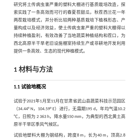
研究将土传病虫害严重的塑料大棚进行基质栽培改造，探
索实践了一条高效而可行的春夏茬甜瓜，秋茬西兰花一年
两茬栽培模式，并分析比较两种基质栽培下植株形态、产
量构成以及经济效益，使土传病虫害严重的塑料大棚得以
持续种植盈利，有效改善了当地蔬菜种植结构和茬口，为
西北高原半干旱老旧设施棚室持续生产或非耕地开发利用
提供一条高效、生态的现代种植模式。
1 材料与方法
1.1 试验地概况
试验于2021年1月至11月在甘肃省武山县蔬菜科技示范园区
（34.44° N，104.59° E）进行，无霜期195 d，年均气温10.2
℃，日照为 2 363 h，降水量550 mm，为典型的西北黄土高
原半干旱区季风气候区。
试验地塑料大棚为钢结构，跨度8 m，长为40 m，顶高2.8