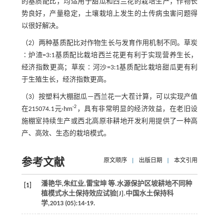
的基质配比，均适用于甜瓜和西兰花的栽培生产，作物长
势良好，产量稳定，土壤栽培上发生的土传病虫害问题得
以很好解决。
（2）两种基质配比对作物生长与发育作用机制不同。草炭
∶炉渣=3:1基质配比栽培西兰花更有利于实现营养生长，
经济指数更高；草炭∶河沙=3:1基质配比栽培甜瓜更有利
于生殖生长，经济指数更高。
（3）按塑料大棚甜瓜—西兰花一大茬计算，可以实现产值
-2
在215074.1元·hm
，具有非常明显的经济效益，在老旧设
施棚室持续生产或西北高原非耕地开发利用提供了一种高
产、高效、生态的栽培模式。
参考文献
原文顺序
|
出版日期
|
本文引用
潘艳华,朱红业,雷宝坤
等
.水源保护区坡耕地不同种
[1]
植模式水土保持效应试验[J].
中国水土保持科
学
,
2013
(05):14-19.