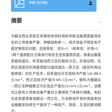
PDF (577K)
摘要
为解决西北高原区非耕地有效利用和传统设施蔬菜栽培存
在的土传病害严重、种植结构单一、经济效益不明显和不
稳定等现实问题，选用草炭：河沙=3：1和草炭：炉渣=3：
1两个基质配比方案进行有机生态型基质改造，探索出春夏
茬栽培甜瓜，秋茬栽培西兰花的栽培方式。实践证明，在
西北高原区利用基质配比栽培甜瓜—西兰花（提前利用设
施育苗）的生产技术，前茬甜瓜可实现经济产值 136 388.6
-2
-2
元·hm
，西兰花经济产值78 685.5元·hm
，塑料大棚甜瓜
-2
—西兰花种植模式可实现总产值为215 074.1元·hm
，该模
式让原有土传病虫害严重的土壤得到了休耕与隔离。有机
生态型基质栽培甜瓜—西兰花，为非耕地开发利用或老旧
设施棚室持续生产提供了一种高产、高效、生态的栽培模
式。