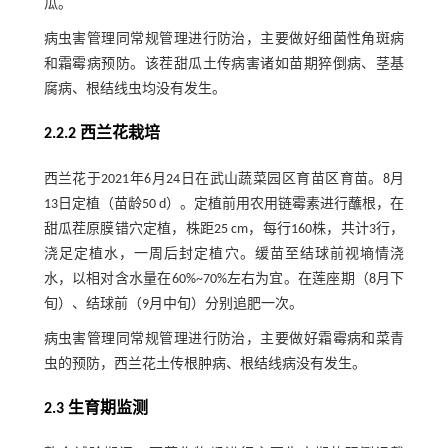
瓜。
病虫害管理同常规管理进行防治，主要做好细菌性角斑病
和霜霉病预防。该茬甜瓜土传病害诸如苗期猝倒病、茎基
腐病、根结线虫均没有发生。
2.2.2 西兰花栽培
西兰花于2021年6月24日在武山蔬菜园区育苗区育苗。8月
13日定植（苗龄50 d）。定植前用农用链霉素进行蘸根，在
甜瓜茬原膜错穴定植，株距25 cm，每行160株，共计3行，
浇足定植水，一周后封定植穴。缓苗至结球前视墒情浇
水，以相对含水量在60%~70%左右为宜。在莲座期（8月下
旬）、结球前（9月中旬）分别追肥一次。
病虫害管理同常规管理进行防治，主要做好霜霉病和菜青
虫的预防，西兰花土传根肿病、根结线病没有发生。
2.3 生育期监测