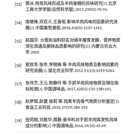
郭冰.肉类风味形成及羊肉香精的风味研究[J].
北京
[13]
工商大学学报(自然科学版)
,
2011
,
29
(02):70-74.
席继锋,邓双义,王香祖.影响羊肉风味的因素研究进
[14]
展[J].
中国畜牧兽医
,
2016
,
43
(05):1237-1243.
赵国芬. 沙葱和油料籽实对绵羊瘤胃发酵、营养物质
[15]
消化流通及胴体品质影响的研究[D].内蒙古农业大
学,
2005
.
索效军,张年,李晓锋
等
.羊肉风味物质及影响因素的
[16]
研究进展[J].
湖北农业科学
,
2012
,
51
(23):5259-5263.
张伟艺,王元,杨静玲
等
.手抓羊肉风味物质及理化指
[17]
标检测[J].
中国调味品
,
2017
,
42
(01):135-138+141.
赵梦瑶,赵健,侯莉
等
.炖煮羊肉香气物质分析鉴定[J].
[18]
食品工业科技
,
2016
,
37
(19):284-293.
张同刚,刘敦华,周静.香辛料对手抓羊肉挥发性风味
[19]
成分的影响[J].
中国调味品
,
2014
,
39
(10):45-49.