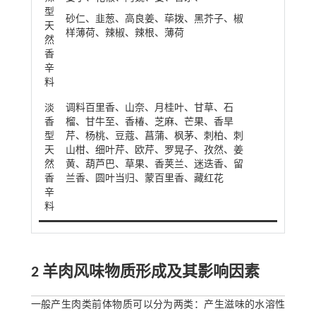
型
砂仁、韭葱、高良姜、荜拨、黑芥子、椒
天
样薄荷、辣椒、辣根、薄荷
然
香
辛
料
淡
调料百里香、山奈、月桂叶、甘草、石
香
榴、甘牛至、香椿、芝麻、芒果、香旱
型
芹、杨桃、豆蔻、菖蒲、枫茅、刺柏、刺
天
山柑、细叶芹、欧芹、罗晃子、孜然、姜
然
黄、葫芦巴、草果、香荚兰、迷迭香、留
香
兰香、圆叶当归、蒙百里香、藏红花
辛
料
2 羊肉风味物质形成及其影响因素
一般产生肉类前体物质可以分为两类：产生滋味的水溶性