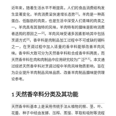
近年来，随着生活水平不断提高，人们的食品消费结构发
[
1
]
生显著变化，羊肉消费呈快速增长态势
。羊肉是一种高
蛋白、低脂肪的肉类，也是生活中深受人们青睐的肉类之
一。羊肉具有其独特的风味，羊肉特有的膻味是影响消费
[
2
]
者选购的原因之一
。羊肉风味受诸多因素影响其中包括
[
3
]
烹调方式
，香辛料是肉制品加工过程中不可或缺的辅料
之一，在烹调过程中加入适量的香辛料能够改善羊肉风
味。香辛料大致可分为天然香辛料和合成香辛料两类，而
[
4
,
5
]
天然香辛料在肉和肉制品中应用研究较为广泛
。本文通
过综述天然香辛料对烹调过程中羊肉风味物质影响，旨在
为企业提升羊肉制品风味品质、改善羊肉制品膻味提供理
论参考。
1 天然香辛料分类及其功能
天然香辛料基本上是采用传统手法从植物的根、茎、叶、
花蕾、种子中经由发酵、压榨、蒸馏、萃取和吸附等流程