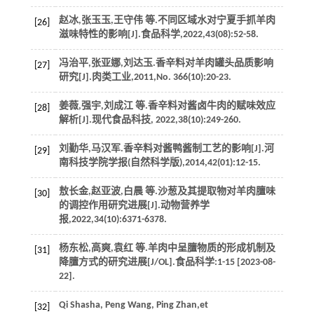
赵冰,张玉玉,王守伟
等
.不同区域水对宁夏手抓羊肉
[26]
滋味特性的影响[J].
食品科学
,
2022
,
43
(08):52-58.
冯治平,张亚娜,刘达玉.香辛料对羊肉罐头品质影响
[27]
研究[J].
肉类工业
,
2011
,No.
366
(10):20-23.
姜薇,强宇,刘成江
等
.香辛料对酱卤牛肉的赋味效应
[28]
解析[J].
现代食品科技
,
2022
,
38
(10):249-260.
刘勤华,马汉军.香辛料对酱鸭酱制工艺的影响[J].
河
[29]
南科技学院学报(自然科学版)
,
2014
,
42
(01):12-15.
敖长金,赵亚波,白晨
等
.沙葱及其提取物对羊肉膻味
[30]
的调控作用研究进展[J].
动物营养学
报
,
2022
,
34
(10):6371-6378.
杨东松,高爽,袁红
等
.羊肉中呈膻物质的形成机制及
[31]
降膻方式的研究进展[J/OL].
食品科学
:1-15 [2023-08-
22].
Qi
Shasha
,
Peng
Wang
,
Ping
Zhan
,
et
[32]