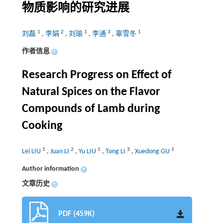
物质影响的研究进展
1
2
1
3
1
刘磊
,
李娟
,
刘瑜
,
李通
,
辜雪冬
作者信息
+
Research Progress on Effect of
Natural Spices on the Flavor
Compounds of Lamb during
Cooking
1
2
1
3
1
Lei LIU
,
Juan LI
,
Yu LIU
,
Tong LI
,
Xuedong GU
Author information
+
文章历史
+
PDF (459K)