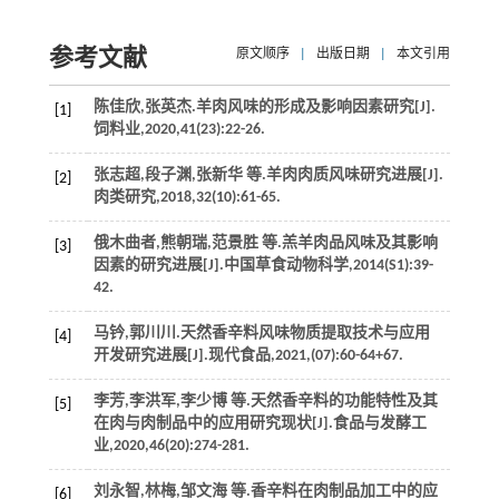
参考文献
原文顺序
|
出版日期
|
本文引用
陈佳欣,张英杰.羊肉风味的形成及影响因素研究[J].
[1]
饲料业
,
2020
,
41
(23):22-26.
张志超,段子渊,张新华
等
.羊肉肉质风味研究进展[J].
[2]
肉类研究
,
2018
,
32
(10):61-65.
俄木曲者,熊朝瑞,范景胜
等
.羔羊肉品风味及其影响
[3]
因素的研究进展[J].
中国草食动物科学
,
2014
(S1):39-
42.
马钤,郭川川.天然香辛料风味物质提取技术与应用
[4]
开发研究进展[J].
现代食品
,
2021
,(07):60-64+67.
李芳,李洪军,李少博
等
.天然香辛料的功能特性及其
[5]
在肉与肉制品中的应用研究现状[J].
食品与发酵工
业
,
2020
,
46
(20):274-281.
刘永智,林梅,邹文海
等
.香辛料在肉制品加工中的应
[6]