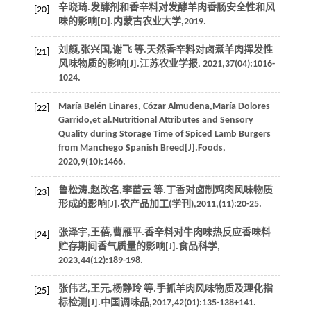
辛晓琦.发酵剂和香辛料对发酵羊肉香肠安全性和风
[20]
味的影响[D].内蒙古农业大学,
2019
.
刘颜,张兴国,谢飞
等
.天然香辛料对卤煮羊肉挥发性
[21]
风味物质的影响[J].
江苏农业学报
,
2021
,
37
(04):1016-
1024.
María Belén Linares,
Cózar
Almudena
,María Dolores
[22]
Garrido,
et al
.Nutritional Attributes and Sensory
Quality during Storage Time of Spiced Lamb Burgers
from Manchego Spanish Breed[J].
Foods
,
2020
,
9
(10):1466.
鲁松涛,赵改名,李苗云
等
.丁香对卤制鸡肉风味物质
[23]
形成的影响[J].
农产品加工(学刊)
,
2011
,(11):20-25.
张泽宇,王蓓,曹雁平.香辛料对牛肉味热反应香味料
[24]
贮存期间香气质量的影响[J].
食品科学
,
2023
,
44
(12):189-198.
张伟艺,王元,杨静玲
等
.手抓羊肉风味物质及理化指
[25]
标检测[J].
中国调味品
,
2017
,
42
(01):135-138+141.