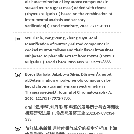
al
.Characterization of key aroma compounds in
stewed mutton (goat meat) added with thyme
(Thymus vulgaris L.) based on the combination of
instrumental analysis and sensory
verification[J].
Food chemistry
,
2022
,
371
:131111.
Wu
Tianle
,
Peng
Wang
,
Zhang
Yuyu
,
et al
.
[33]
Identification of muttony-related compounds in
cooked mutton tallows and their flavor intensities
subjected to phenolic extract from thyme (Thymus
vulgaris L.).
Food Chem
.
2023
Nov 30;
427
:136666.
Boros
Borbála
,
Jakabová
Silvia
,
Dörnyei
Ágnes
,
et
[34]
al
.Determination of polyphenolic compounds by
liquid chromatography-mass spectrometry in
Thymus species[J].
Journal of Chromatography A
,
2010
,
1217
(51):7972-7980.
dfa肖云,李暄,刘丹彤
等
.料酒的发展历史与去腥调味
机理研究进展[J].
食品与发酵工业
,
2023
,
49
(09):334-
339.
苗红林,翁新楚.月桂叶香气成分的初步分析[J].
上海
[35]