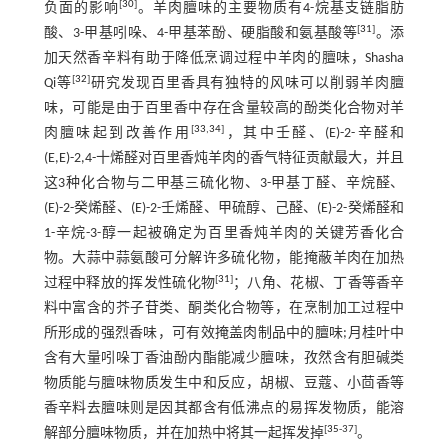
[
30
]
负面的影响
。羊肉膻味的主要物质有4-烷基支链脂肪
[
31
]
酸、3-甲基吲哚、4-甲基苯酚、硬脂酸和氨基酸等
。添
加天然香辛料有助于降低烹调过程中羊肉的膻味，Shasha
[
32
]
Qi等
研究发现百里香具有独特的风味可以削弱羊肉膻
味，可能是由于百里香中存在含量较高的酚类化合物对羊
[
33
,
34
]
肉膻味起到改善作用
，其中壬醛、(E)-2-辛醛和
(E,E)-2,4-十烯醛对百里香炖羊肉的香气特征贡献最大，并且
这3种化合物与二甲基三硫化物、3-甲基丁醛、辛烷醛、
(E)-2-癸烯醛、(E)-2-壬烯醛、甲硫醇、己醛、(E)-2-癸烯醛和
1-辛烷-3-醇一起被确定为百里香炖羊肉的关键芳香化合
物。大蒜中蒜氨酸可分解许多硫化物，能掩蔽羊肉在加热
[
31
]
过程中释放的挥发性硫化物
；八角、花椒、丁香等香辛
料中富含的芥子苷类、酮类化合物等，在烹制加工过程中
所形成的强烈香味，可有效掩盖肉制品中的膻味;月桂叶中
含有大量吲哚丁香油酚内酯能减少膻味，孜然含有胆碱类
物质能与膻味物质发生中和反应，胡椒、豆蔻、小茴香等
香辛料去膻味则是因其都含有低沸点的易挥发物质，能溶
[
35
-37]
解部分膻味物质，并在加热中将其一起挥发掉
。