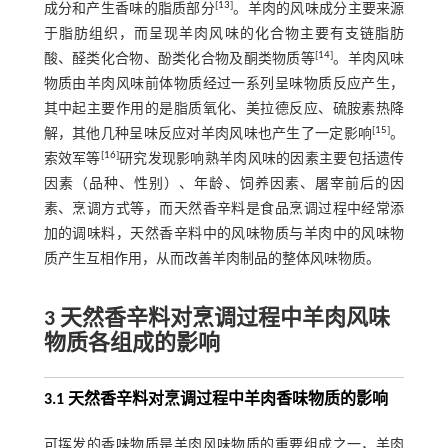
[
13
]
成分和产生香味的脂质部分
。羊肉的风味成分主要来源
于脂肪组织，而呈现羊肉风味的化合物主要有支链脂肪
[
14
]
酸、醛类化合物、酚类化合物及酮类物质等
。羊肉风味
物质由羊肉风味前体物质经过一系列呈味物质反应产生，
其中起主要作用的是脂质氧化、美拉德反应、硫胺素热降
[
15
]
解，其他几种呈味反应对羊肉风味也产生了一定影响
。
[
16
]
索效军等
研究发现影响熟羊肉风味的因素主要包括遗传
因素（品种、性别）、年龄、饲养因素、屠宰前后的因
素、烹调方式等，而天然香辛料是食品烹调过程中经常添
加的调味料，天然香辛料中的风味物质与羊肉中的风味物
质产生互相作用，从而改善羊肉制品的整体风味物质。
3 天然香辛料对烹调过程中羊肉风味
物质各组成的影响
3.1 天然香辛料对烹调过程中羊肉香味物质的影响
可挥发的香味物质是羊肉风味物质的重要组成之一，羊肉