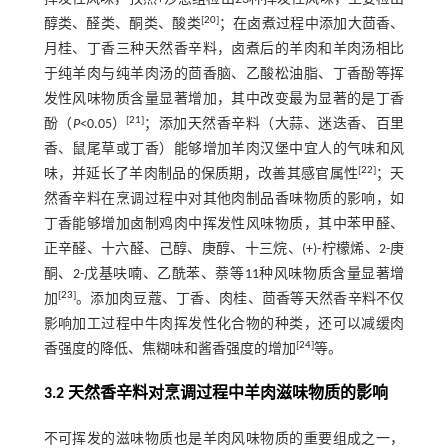
[
20
]
醇类、醛类、酮类、酸类
；在卤煮过程中添加大茴香、
月桂、丁香三种天然香辛料，卤煮后的羊肉和羊肉汤相比
于纯羊肉与纯羊肉汤的茴香脑、乙酸松油脂、丁香酚等挥
发性风味物质含量显著增加，其中改变最为显著的是丁香
[
21
]
酚（
P
<0.05）
；添加天然香辛料（大蒜、迷迭香、百里
香、鼠尾草或丁香）能够增加羊肉汉堡中宜人的气味和风
[
22
]
味，并延长了羊肉制品的保质期，改善其感官属性
；天
然香辛料在烹调过程中对其他肉制品香味物质的影响，如
丁香能够增加卤制鸡肉中挥发性风味物质，其中苯甲醛、
正辛醛、十六醛、己醇、庚醇、十三烷、(+)-柠檬烯、2-庚
酮、2-戊基呋喃、乙酰苯、萘等11种风味物质含量显著增
[
23
]
加
。添加肉豆蔻、丁香、肉桂、茴香等天然香辛料不仅
影响加工过程中牛肉挥发性化合物的种类，还可以减缓肉
[
24
]
香强度的降低、焦糊味和酱香强度的增加
等。
3.2 天然香辛料对烹调过程中羊肉滋味物质的影响
不可挥发的滋味物质也是羊肉风味物质的重要组成之一，