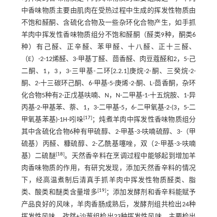
中香味物质主要由肌肉在受热过程中生成的挥发性物质由
不饱和醛酮、含硫化合物及一些杂环化合物产生，如手抓
羊肉中挥发性香味物质组分不饱和醛酮（醛类9种，酮类6
种）有己醛、正辛醛、苯甲醛、十八醛、正十三醛、
（E）-2-12烯醛、3-甲基丁醛、茴香醛、肉豆蔻醛和2，5-己
二酮、1，3，3-三甲基-二环[2.2.1]庚烷-2-酮、三癸烷-2-
酮、2-十三碳环己酮、6-甲基-5-庚烯-2-酮、L-茴香酮，杂环
化合物5种有2-正戊基呋喃、N，N-二甲基-1-十五烷胺、1-异
丙基-2-甲基苯、萘、1，3-二甲基-5，6-二甲氧基-2-(3，5-二
[
17
]
甲氧基苯基)-1H-吲哚
；炖煮羊肉中挥发性香味物质组分
其中含硫化合物6种有甲硫醇、2-甲基-3-呋喃硫醇、3-（甲
硫基）丙醛、糠硫醇、2-乙酰基噻唑，双（2-甲基-3-呋喃
[
18
]
基）二硫醚
。天然香辛料在烹调过程中能够起到增加羊
肉香味物质的作用，有研究发现，添加天然香辛料的情况
下，经高温煮制后清真手抓羊肉中挥发性物质醛类、脂
[
19
]
类、酸类和醚类含量增多
；添加发酵剂和香辛料能赋予
产品良好的风味，羊肉香肠成熟后，发酵剂组共检出24种
挥发性风味，孜然+沙葱组检出23种挥发性风味，主要检出