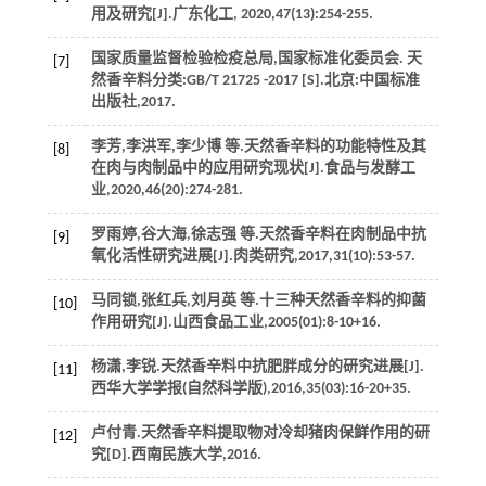
用及研究[J].
广东化工
,
2020
,
47
(13):254-255.
国家质量监督检验检疫总局,国家标准化委员会.
天
[7]
然香辛料分类
:GB/T 21725 -2017 [S].北京:中国标准
出版社,
2017
.
李芳,李洪军,李少博
等
.天然香辛料的功能特性及其
[8]
在肉与肉制品中的应用研究现状[J].
食品与发酵工
业
,
2020
,
46
(20):274-281.
罗雨婷,谷大海,徐志强
等
.天然香辛料在肉制品中抗
[9]
氧化活性研究进展[J].
肉类研究
,
2017
,
31
(10):53-57.
马同锁,张红兵,刘月英
等
.十三种天然香辛料的抑菌
[10]
作用研究[J].
山西食品工业
,
2005
(01):8-10+16.
杨潇,李锐.天然香辛料中抗肥胖成分的研究进展[J].
[11]
西华大学学报(自然科学版)
,
2016
,
35
(03):16-20+35.
卢付青.天然香辛料提取物对冷却猪肉保鲜作用的研
[12]
究[D].西南民族大学,
2016
.