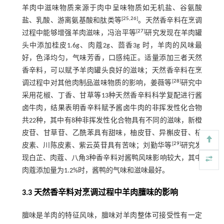
羊肉中滋味物质来源于肉中呈味物质如无机盐、谷氨酸
[
25
,
26
]
盐、乳酸、游离氨基酸和肽类等
。天然香辛料在烹调
[
27
]
过程中能够增强羊肉滋味，冯治平等
研究发现在羊肉罐
头中添加桂皮1.6g、肉蔻2g、茴香3g 时，羊肉的风味最
好，色泽均匀，气味芳香，口感纯正。适量添加三者天然
香辛料，可以赋予羊肉罐头良好的滋味；天然香辛料在烹
[
28
]
调过程中对其他肉制品滋味物质的影响，姜薇等
研究中
采用花椒、丁香、甘草等13种天然香辛料科学复配进行酱
卤牛肉，结果表明香辛料赋予酱卤牛肉的非挥发性化合物
共22种，其中有8种非挥发性化合物具有不同的滋味，新橙
皮苷、甘草苷、乙酰苯具有甜味，柚皮苷、异槲皮苷、桔
[
29
]
皮素、川陈皮素、紫云英苷具有苦味；刘勤华等
研究发
现白芷、肉蔻、八角3种香辛料对酱鸭风味影响较大，其中
肉蔻添加量为1.2%时，酱鸭的气味和滋味最好。
3.3 天然香辛料对烹调过程中羊肉膻味的影响
膻味是羊肉的特征风味，膻味对羊肉整体可接受性有一定