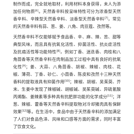
制作而成，完全就地取材，利用材料本身获得，未人为添
[
6
]
加任何物质
。天然香辛料按呈味特性可分为浓香型天然
[
7
]
香辛料、辛辣型天然香辛料、淡香型天然香辛料
，常见
的天然香辛料有蒜、葱、姜、八角、肉豆蔻、孜然等。
天然香辛料不仅能够赋予食品香、辛、麻、辣、苦、甜等
典型风味，而且具有抗氧化活性、抑菌活性、抗炎症活性
[
8
]
及抗癌活性等功能特性
，例如丁香、迷迭香、肉桂和八
角茴香等天然香辛料在肉制品加工过程中具有良好的抗氧
[
9
]
化性
；姜、大蒜、八角茴香、胡椒、辣椒、肉桂、花
椒、薄荷、丁香、砂仁、小茴香、陈皮和孜然十三种天然
[
10
]
香料的提取液具有抑菌作用
；辣椒、胡椒、吴茱萸、芥
末、生姜中发现了辣椒碱、胡椒碱、吴茱萸碱、异硫氰酸
[
11
]
丙烯酯、姜辣素等多种具有抗肥胖功能的化学成分
；洋
葱、辣椒、藿香等天然香辛料提取物对冷却猪肉具有保鲜
[
12
]
效果
等。在生活中，食品中由于天然香辛料的添加满足
了人们对食品色泽、风味和口感等方面的需求，同时丰富
了饮食文化。