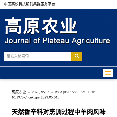
中国高校科技期刊集群服务平台
Toggle
高原农业
››
2023, Vol. 7
››
Issue (05)
: 555 -559.
DOI:
10.19707/j.cnki.jpa.2023.05.015
天然香辛料对烹调过程中羊肉风味