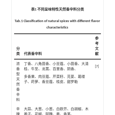
表1 不同呈味特性天然香辛料分类
Tab.1 Classification of natural spices with different flavor
characteristics
参
考
分
文
类
代表香辛料
献
浓
丁香、八角茴香、小豆蔻、小茴香、大清
[
7
]
香
桂、牛至、龙蒿、百里香、阴香、
型
多香果、肉豆蔻、芹菜籽、芫荽、葛缕
天
子、莳萝、香豆蔻、桂皮、甜罗勒
然
香
辛
料
辛
大蒜、大葱、小葱、白欧芥、白胡椒、木
辣
姜子、花椒、阿魏、姜、香茅、