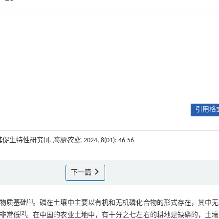
引用格式
促生特性研究[J].
高原农业
, 2024, 8(01): 46-56
下一篇
[
1
]
物质基础
。磷在土壤中主要以有机和无机磷化合物的形式存在，其中无
[
2
]
非常低
。在中国的农业土地中，有十分之七左右的耕地是缺磷的，土壤