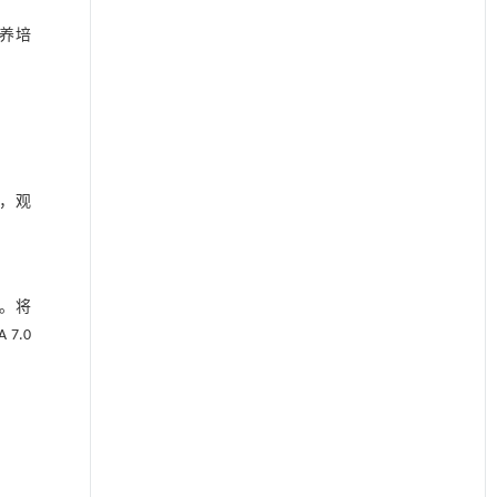
培养培
d，观
扩增。将
7.0