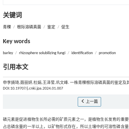
关键词
青稞
/
根际溶磷真菌
/
鉴定
/
促生
Key words
barley
/
rhizosphere solubilizing fungi
/
identification
/
promotion
引用本文
申李旖琦,聂丽妍,杜娟,王泽莹,巩文峰. 一株青稞根际溶磷真菌的鉴定及其
DOI:10.19707/j.cnki.jpa.2024.01.007
上一篇
磷元素是促进植物生长所必需的矿质元素之一，是植物生长发育的重要
占总磷含量的一半以上，以矿物形式存在，所以土壤中的可溶性磷含量