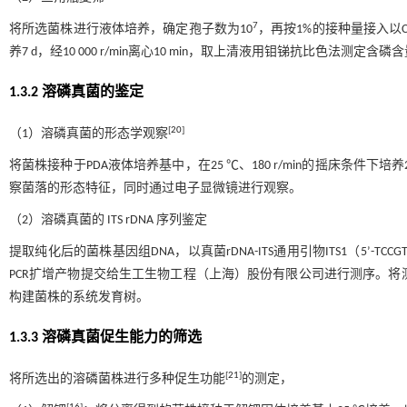
7
将所选菌株进行液体培养，确定孢子数为10
，再按1%的接种量接入以C
养7 d，经10 000 r/min离心10 min，取上清液用钼锑抗比色法测定含磷
1.3.2 溶磷真菌的鉴定
[
20
]
（1）溶磷真菌的形态学观察
将菌株接种于PDA液体培养基中，在25 ℃、180 r/min的摇床条件下培
察菌落的形态特征，同时通过电子显微镜进行观察。
（2）溶磷真菌的 ITS rDNA 序列鉴定
提取纯化后的菌株基因组DNA，以真菌rDNA-ITS通用引物ITS1（5’-TCCGTAGGTG
PCR扩增产物提交给生工生物工程（上海）股份有限公司进行测序。将测序后结果
构建菌株的系统发育树。
1.3.3 溶磷真菌促生能力的筛选
[
21
]
将所选出的溶磷菌株进行多种促生功能
的测定，