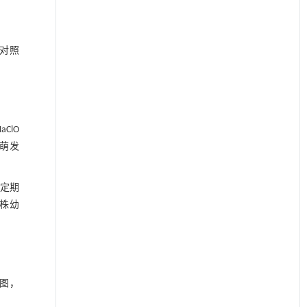
，对照
ClO
子萌发
定期
5株幼
件制图，