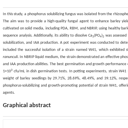
In this study, a phosphorus solubilizing fungus was isolated from the rhizosph
The aim was to provide a high-quality fungal agent to enhance barley yiel
cultivated on solid media, including PDA, RBM, and NBRIP, using healthy barle
sequence analysis. Additionally, its ability to dissolve Ca
(PO
)
was assessed t
3
4
2
solubilization, and IAA production. A pot experiment was conducted to dete
included the successful isolation of a strain named W41, which exhibited str
ranunculi
. In NBRIP liquid medium, the strain demonstrated an effective phosp
and IAA production abilities. The best germination and growth performance 
3
1×10
cfu/mL in dish germination tests. In potting experiments, strain W41 s
weight of barley seedlings by 29.71%, 28.69%, 48.49%, and 39.12%, respec
phosphorus-solubilizing and growth-promoting potential of strain W41, offeri
agents.
Graphical abstract