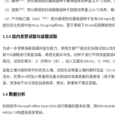
[
16
]
（1）解钾
：将分离得到的菌株接种于解钾固体培养基上25 ℃培养
[
22
]
（2）固氮
：将分离得到的溶磷菌接种于固氮培养基上25 ℃培养，
[
23
]
（3）产吲哚乙酸（IAA）
：将分离得到的菌株接种于含有100 mg/L
组仅在比色液中加50 µL 50 µg/mg的IAA，置于黑暗下30 min后观
1.3.4 皿内发芽试验与盆栽试验
[
25
]
为进一步考察溶磷真菌的促生能力，参照文献
结合实际情况加以改良后
和75%酒精进行表面消毒，再用无菌水冲洗。对种子进行不同浓度菌液
情况。试验处理为：1）对照CK（水），加入无菌水100 mL；2）PDB；3
盆栽土壤为相同条件的农场土壤，试验在含等量土壤的塑料花盆（12 cm×1
浇水，在第10 d时加入等量用无菌水制成的溶磷真菌的菌悬液（孢子数为
苗，洗净吸干水分测定幼苗株高、根长、鲜重和干重及茎粗。
1.4 数据分析
利用软件Microsoft Office Excel 2010 进行数据的基本处理，用SPSS S
MEGA 7.0构建系统发育树。