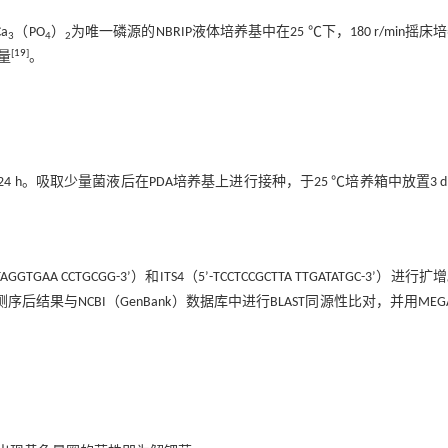
a
（PO
）
为唯一磷源的NBRIP液体培养基中在25 ℃下，180 r/min摇床
3
4
2
[
19
]
含量
。
养24 h。吸取少量菌液后在PDA培养基上进行接种，于25 ℃培养箱中放置3 
AA CCTGCGG-3’）和ITS4（5’-TCCTCCGCTTA TTGATATGC-3’）进行
与NCBI（GenBank）数据库中进行BLAST同源性比对，并用MEGA 