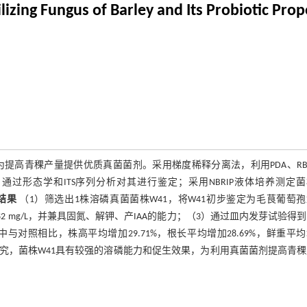
lizing Fungus of Barley and Its Probiotic Prop
提高青稞产量提供优质真菌菌剂。采用梯度稀释分离法，利用PDA、RB
通过形态学和ITS序列分析对其进行鉴定；采用NBRIP液体培养测定
结果
（1）筛选出1株溶磷真菌菌株W41，将W41初步鉴定为毛茛葡萄
.82 mg/L，并兼具固氮、解钾、产IAA的能力；（3）通过皿内发芽试验得
中与对照相比，株高平均增加29.71%，根长平均增加28.69%，鲜重平
过本研究，菌株W41具有较强的溶磷能力和促生效果，为利用真菌菌剂提高青