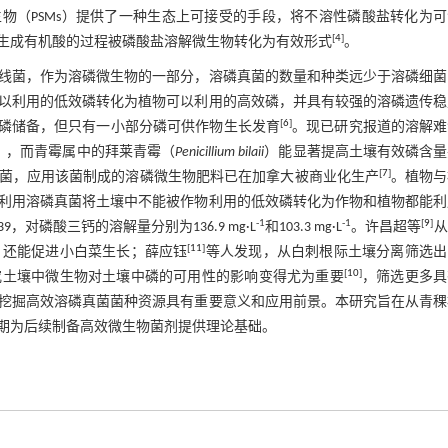
物（PSMs）提供了一种生态上可接受的手段，将不溶性磷酸盐转化为
[
4
]
生成有机酸的过程被磷酸盐溶解微生物转化为有效形式
。
线菌，作为溶磷微生物的一部分，溶磷真菌的数量和种类远少于溶磷细菌
以利用的低效磷转化为植物可以利用的高效磷，并具有较强的溶磷遗传稳
[
6
]
磷储备，但只有一小部分磷可供作物生长发育
。现已研究报道的溶解难
），而青霉属中的拜莱青霉（
Penicillium bilaii
）能显著提高土壤有效磷含量
[
7
]
菌，应用该菌制成的溶磷微生物肥料已在加拿大被商业化生产
。植物与
利用溶磷真菌将土壤中不能被作物利用的低效磷转化为作物和植物都能利
-1
-1
[
9
]
9，对磷酸三钙的溶解量分别为136.9 mg·L
和103.3 mg·L
。许昌超等
从
[
11
]
，还能促进小白菜生长；薛应钰
等人发现，从白刺根际土壤分离筛选出
[
10
]
究土壤中微生物对土壤中磷的可用性的影响变得尤为重要
，筛选更多具
挖掘高效溶磷真菌菌种资源具有重要意义和应用前景。本研究旨在从青稞
期为后续制备高效微生物菌剂提供理论基础。