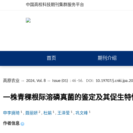
中国高校科技期刊集群服务平台
首页
期刊介绍
高原农业
››
2024, Vol. 8
››
Issue (01)
: 46 -56.
DOI:
10.19707/j.cnki.jpa.2
一株青稞根际溶磷真菌的鉴定及其促生特
1
2
1
1
1
申李旖琦
,
聂丽妍
,
杜娟
,
王泽莹
,
巩文峰
作者信息
+