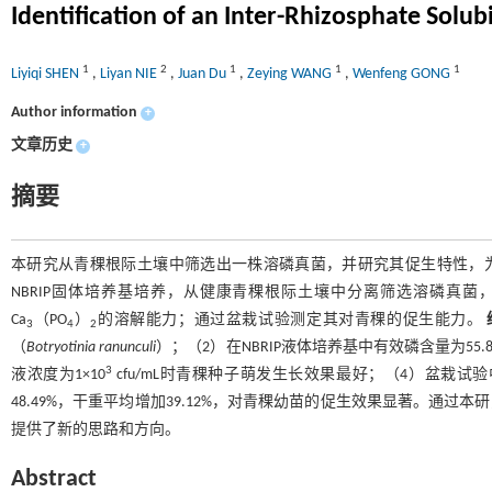
Identification of an Inter-Rhizosphate Solubi
1
2
1
1
1
Liyiqi SHEN
,
Liyan NIE
,
Juan Du
,
Zeying WANG
,
Wenfeng GONG
Author information
+
文章历史
+
摘要
本研究从青稞根际土壤中筛选出一株溶磷真菌，并研究其促生特性，为
NBRIP固体培养基培养，从健康青稞根际土壤中分离筛选溶磷真菌，
Ca
（PO
）
的溶解能力；通过盆栽试验测定其对青稞的促生能力。
3
4
2
（
Botryotinia ranunculi
）；（2）在NBRIP液体培养基中有效磷含量为55
3
液浓度为1×10
cfu/mL时青稞种子萌发生长效果最好；（4）盆栽试验
48.49%，干重平均增加39.12%，对青稞幼苗的促生效果显著。通
提供了新的思路和方向。
Abstract