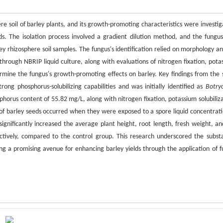
ere soil of barley plants, and its growth-promoting characteristics were investig
ds. The isolation process involved a gradient dilution method, and the fungu
y rhizosphere soil samples. The fungus's identification relied on morphology an
hrough NBRIP liquid culture, along with evaluations of nitrogen fixation, pota
rmine the fungus's growth-promoting effects on barley. Key findings from the 
ong phosphorus-solubilizing capabilities and was initially identified as
Botryo
horus content of 55.82 mg/L, along with nitrogen fixation, potassium solubiliza
of barley seeds occurred when they were exposed to a spore liquid concentrati
ignificantly increased the average plant height, root length, fresh weight, an
tively, compared to the control group. This research underscored the substa
ng a promising avenue for enhancing barley yields through the application of f