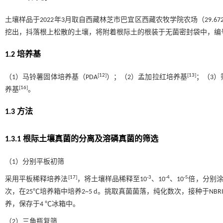
土壤样品于2022年3月取自西藏林芝市巴宜区西藏农牧学院农场（29.6720
挖出，抖落根上松散的土壤，将附着根际土的根装于无菌密封袋中，编号
1.2 培养基
[
12
]
[
13
]
（1）马铃薯固体培养基（PDA
）；（2）孟加拉红培养基
；（3）
[
16
]
养基
。
1.3 方法
1.3.1 根际土壤真菌的分离及溶磷真菌的筛选
（1）分别平板初筛
[
17
]
-3
-4
-5
采用平板稀释培养法
，将土壤样品稀释至10
、10
、10
倍，分别涂
次，在25℃培养箱中培养2~5 d。挑取真菌菌落，纯化数次，接种于NB
养，保存于4 ℃冰箱中。
（2）三角瓶复筛