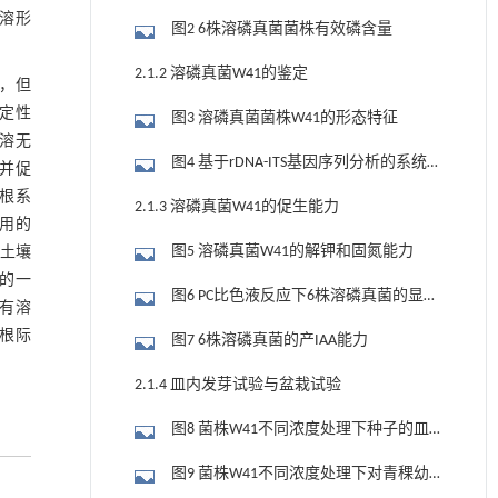
可溶形
图2 6株溶磷真菌菌株有效磷含量
2.1.2 溶磷真菌W41的鉴定
，但
定性
图3 溶磷真菌菌株W41的形态特征
溶无
图4 基于rDNA-ITS基因序列分析的系统发
并促
育树
根系
2.1.3 溶磷真菌W41的促生能力
用的
图5 溶磷真菌W41的解钾和固氮能力
土壤
的一
图6 PC比色液反应下6株溶磷真菌的显色
有溶
情况
根际
图7 6株溶磷真菌的产IAA能力
2.1.4 皿内发芽试验与盆栽试验
图8 菌株W41不同浓度处理下种子的皿
内生长情况
图9 菌株W41不同浓度处理下对青稞幼