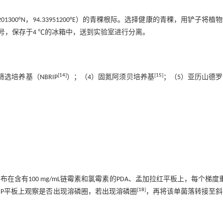
1300°N，94.33951200°E）的青稞根际。选择健康的青稞，用铲子将植
，保存于4 ℃的冰箱中，送到实验室进行分离。
[
14
]
[
15
]
筛选培养基（NBRIP
）；（4）固氮阿须贝培养基
；（5）亚历山德
布在含有100 mg/mL链霉素和氯霉素的PDA、孟加拉红平板上，每个梯度
[
18
]
RIP平板上观察是否出现溶磷圈，若出现溶磷圈
，再将该单菌落转接至斜