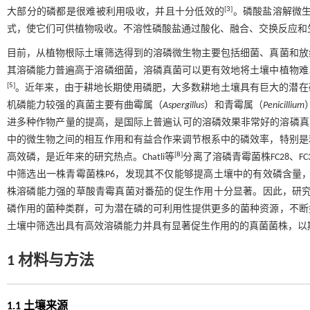
[
3
]
大部分的磷都是很难被利用吸收，并且十分低效的
。磷酸盐溶解微生
式，使它们可供植物吸收。不溶性磷酸盐通过酸化、融合、交换反应和
目前，从植物根际土壤筛选得到的溶磷微生物主要包括细菌、真菌和放
其溶磷能力普遍高于溶磷细菌，溶磷真菌可以更有效地将土壤中植物难
[
5
]
。近年来，由于耕地长期使用磷肥，大多数耕地土壤具有巨大的潜在
机磷能力较强的真菌主要有曲霉属（
Aspergillus
）和青霉属（
Penicillium
进多种作物产量的提高，是国际上普遍认可的溶磷效果非常好的溶磷真
中的微生物之间的相互作用和有益合作来调节根系中的磷效率，特别是
[
8
]
高效磷，是近年来的研究热点。Chatli等
分离了溶磷青霉菌株FC28、FC3
中筛选出一株青霉菌株P6，发现其不仅能够提高土壤中的有效磷含量
株溶磷能力强的草酸青霉真菌对番茄的促生作用十分显著。因此，研
磷作用的菌种类群，可为潜在磷的可利用性提供更多的菌种资源，不断
土壤中筛选出具有高效溶磷能力并具有显著促生作用的的真菌菌株，以
1 材料与方法
1.1 土壤来源