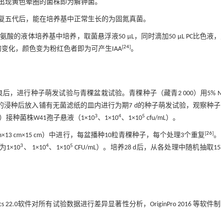
，出现黄色晕圈的菌株即为解钾菌。
重复五代后，能在培养基中正常生长的为固氮真菌。
色氨酸的液体培养基中培养，取菌悬浮液50 µL，同时滴加50 µL PC比色液
[
24
]
察颜色的变化，颜色变为粉红色者即为可产生IAA
。
，进行种子萌发试验与青稞盆栽试验。青稞种子（藏青2 000）用5% Na
的浸种后放入铺有无菌滤纸的皿内进行为期7 d的种子萌发试验，观察种
3
4
5
）接种菌株W41孢子悬液（1×10
、1×10
、1×10
cfu/mL）。
[
26
]
3 cm×15 cm）中进行，每盆播种10粒青稞种子，每个处理3个重复
。
3
4
5
1×10
、 1×10
、1×10
CFU/mL）。培养28 d后，从各处理中随机抽取1
tatistics 22.0软件对所有试验数据进行差异显著性分析，OriginPro 2016 等软