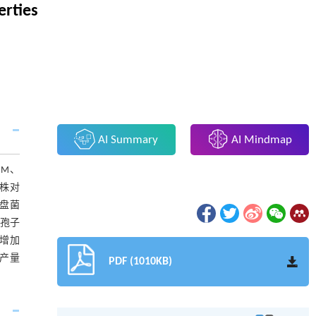
erties
AI Summary
AI Mindmap
M、
菌株对
孢盘菌
到孢子
均增加
稞产量
PDF (1010KB)