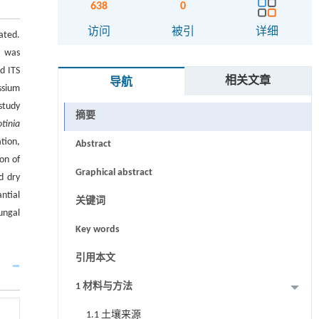
638
0
访问
被引
详细
ated.
s was
d ITS
相关文章
导航
ssium
study
摘要
tinia
tion,
Abstract
on of
Graphical abstract
d dry
ntial
关键词
ungal
Key words
引用本文
1 材料与方法
1.1 土壤来源