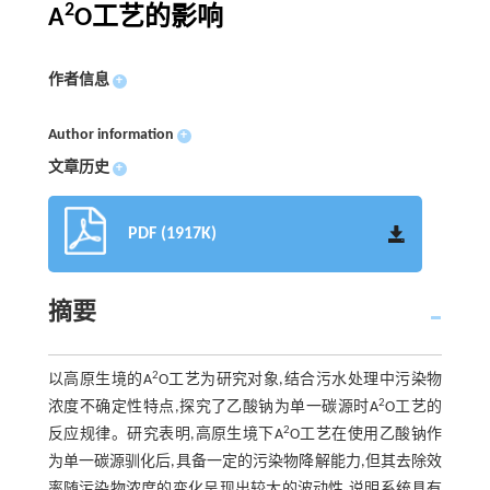
2
A
O工艺的影响
作者信息
+
Author information
+
文章历史
+
PDF (1917K)
摘要
2
以高原生境的A
O工艺为研究对象,结合污水处理中污染物
2
浓度不确定性特点,探究了乙酸钠为单一碳源时A
O工艺的
2
反应规律。研究表明,高原生境下A
O工艺在使用乙酸钠作
为单一碳源驯化后,具备一定的污染物降解能力,但其去除效
率随污染物浓度的变化呈现出较大的波动性,说明系统具有