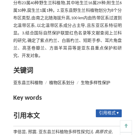
分布23属40种野生兰科植物,其中地生兰16属29种;附生兰6
属10种,腐生兰1属1种。2.亚东县野生兰科植物划分为8个分
布区类型,由南之北随海拔升高,100 km内由热带区系过渡到
北温带区系,以北温带区系成分占主导,且东亚区系特征明
显。3.结合国际自然保护联盟红色名录等文献查阅上兰科
的研究,确定了紫点杓兰、白唇杓兰、短距手参、耳片角盘
兰、高茎卷瓣兰、方唇羊耳蒜等是亚东县重点保护和研
究、开发对象。
关键词
亚东县兰科植物
/
植物区系划分
/
生物多样性保护
Key words
引用格式 ▾
引用本文
李佶芸, 邢震. 亚东县兰科植物多样性探究[J].
高原农业
,