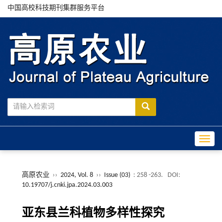
中国高校科技期刊集群服务平台
Toggle
高原农业
››
2024, Vol. 8
››
Issue (03)
: 258 -263.
DOI:
10.19707/j.cnki.jpa.2024.03.003
亚东县兰科植物多样性探究