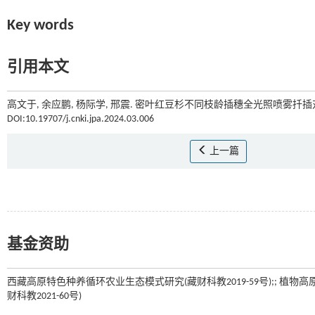
Key words
引用本文
高文于, 余应鹏, 杨际学, 邢震. 密叶红豆杉不同枝龄插穗全光照喷雾扦插对
DOI:10.19707/j.cnki.jpa.2024.03.006
上一篇
基金资助
西藏高原特色种养循环农业生态模式研究(藏财科教2019-59号);; 植物高
财科教2021-60号)