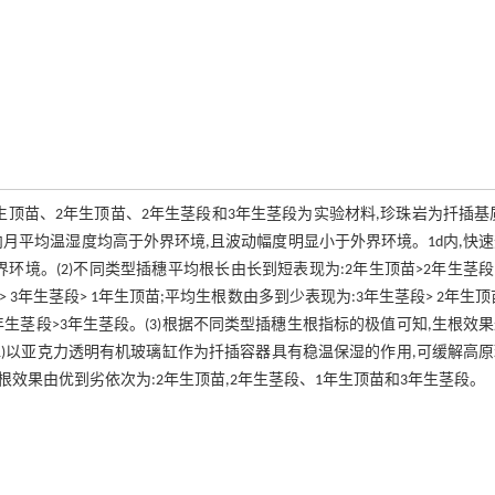
顶苗、2年生顶苗、2年生茎段和3年生茎段为实验材料,珍珠岩为扦插基
内月平均温湿度均高于外界环境,且波动幅度明显小于外界环境。1d内,快
于外界环境。(2)不同类型插穗平均根长由长到短表现为:2年生顶苗>2年生茎段
3年生茎段> 1年生顶苗;平均生根数由多到少表现为:3年生茎段> 2年生顶苗
2年生茎段>3年生茎段。(3)根据不同类型插穗生根指标的极值可知,生根效
(1)以亚克力透明有机玻璃缸作为扦插容器具有稳温保湿的作用,可缓解高
根效果由优到劣依次为:2年生顶苗,2年生茎段、1年生顶苗和3年生茎段。