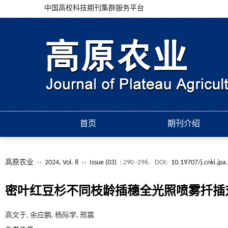
中国高校科技期刊集群服务平台
首页
期刊介绍
高原农业
››
2024, Vol. 8
››
Issue (03)
: 290 -296.
DOI:
10.19707/j.cnki.jp
密叶红豆杉不同枝龄插穗全光照喷雾扦插
高文于, 余应鹏, 杨际学, 邢震