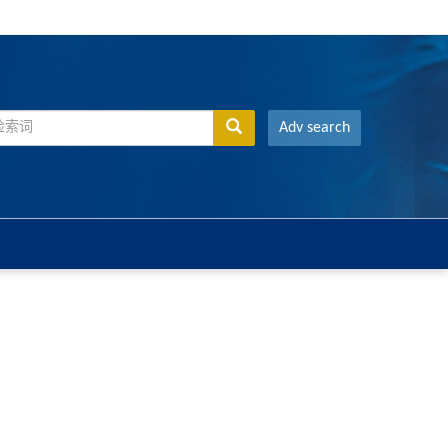
Adv search