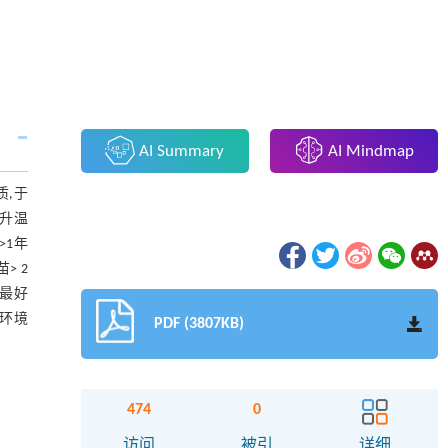
AI Summary
AI Mindmap
质,于
速升温
>1年
> 2
果最好
原环境
PDF (3807KB)
474
0
访问
被引
详细