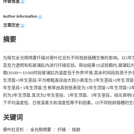
作者信息
+
Author information
+
文章历史
+
摘要
为探究全光照喷雾扦插对密叶红豆杉不同枝龄插穗生根的影响。以1年生
亚克力透明有机玻璃缸内进行扦插实验。得出结果(1)试验期内,玻璃缸
期(10:00～15:00)时段玻璃缸内温度低于外界环境,其余时间段则高
生顶苗>3年生茎段;平均根粗直径由大到小表现为:2年生茎段>2年生顶苗> 
年生茎段> 1年生顶苗;生根率由高到低表现为:1年生顶苗>2年生顶苗>
的为2年生顶苗,其次为2年生茎段、1年生顶苗、3年生茎段。结论表明
下平均温度低、日夜温差大和湿度低等不利因素。(2)不同枝龄插穗的生
关键词
密叶红豆杉
/
全光照喷雾
/
扦插
/
枝龄