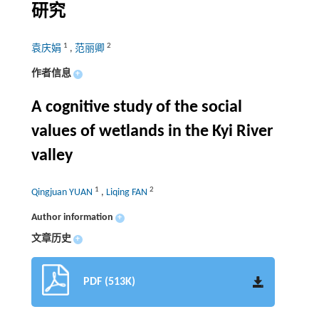
研究
1
2
袁庆娟
,
范丽卿
作者信息
+
A cognitive study of the social
values of wetlands in the Kyi River
valley
1
2
Qingjuan YUAN
,
Liqing FAN
Author information
+
文章历史
+
PDF (513K)