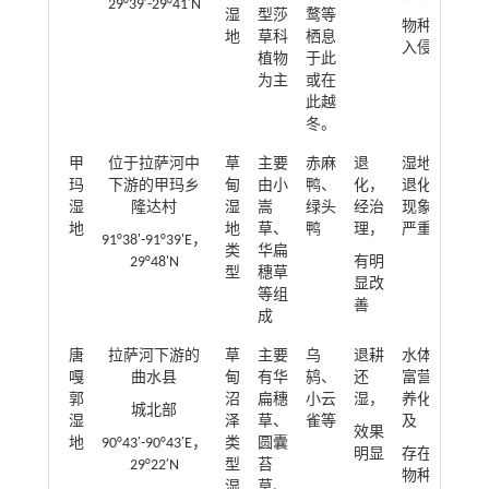
29°39′-29°41′N
湿
型莎
鹜等
物种
地
草科
栖息
入侵
植物
于此
为主
或在
此越
冬。
甲
位于拉萨河中
草
主要
赤麻
退
湿地
玛
下游的甲玛乡
甸
由小
鸭、
化，
退化
湿
隆达村
湿
嵩
绿头
经治
现象
地
地
草、
鸭
理，
严重
91°38'-91°39'E，
类
华扁
29°48'N
有明
型
穗草
显改
等组
善
成
唐
拉萨河下游的
草
主要
乌
退耕
水体
嘎
曲水县
甸
有华
鸫、
还
富营
郭
沼
扁穗
小云
湿，
养化
城北部
湿
泽
草、
雀等
及
效果
地
90°43′-90°43′E，
类
圆囊
明显
存在
29°22′N
型
苔
物种
湿
草、