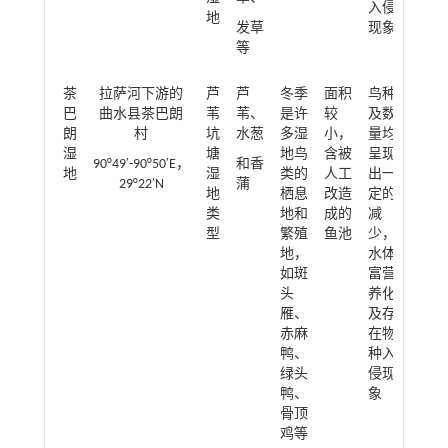
入侵
地
发草
现象
等
茶
拉萨河下游的
芦
芦
冬季
面积
鸟种
巴
曲水县茶巴朗
苇
苇、
是许
较
及数
朗
村
坑
水葱
多湿
小，
量均
湿
塘
地鸟
含被
呈现
90°49′-90°50′E，
和香
地
湿
类的
人工
出一
29°22′N
蒲
地
栖息
改造
定的
类
地和
成的
减
型
繁殖
鱼池
少，
地，
水体
如斑
富营
头
养化
雁、
及存
赤麻
在物
鸭、
种入
绿头
侵现
鸭、
象
骨顶
鸡等