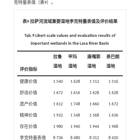
克特量表值（
表9
）。
表9 拉萨河流域重要湿地李克特量表值及评价结果
Tab.9 Likert scale values and evaluation results of
important wetlands in the Lasa River Basin
拉鲁
甲玛
唐嘎郭
茶巴朗
湿地
湿地
湿地
湿地
评价指标
健康价值
1 540
1 628
1 512
1 516
舒适价值
1 672
1 616
1 628
1 628
遗产价值
1 612
1 748
1 660
1 672
精神价值
1 932
1 548
1 568
1 636
存在价值
1 980
1 940
1 944
1 968
李克特量表值
8 736
8 480
8 312
8 420