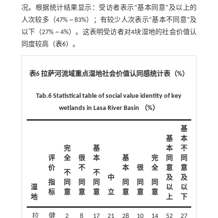
况。根据统计结果显示：受访者表示“基本同意”及以上的
人次较多（47% ~ 83%）；有较少人次表示“基本不同意”及
以下（27% ~ 4%）。这表明受访者对4块湿地的社会价值认
同度较高（
表6
）。
表6 拉萨河流域重点湿地社会价值认同感统计表（%）
Tab.6 Statistical table of social value identity of key
wetlands in Lasa River Basin （%）
基
基
本
完
基
本
不
评
全
很
本
基
完
同
同
价
不
本
很
全
意
意
不
不
中
及
及
指
同
同
同
同
同
同
湿
以
以
标
意
意
意
立
意
意
意
地
上
下
拉
健
2
8
17
21
28
10
14
52
27