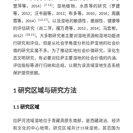
[
7
-
12
]
慧萍等，2014
）
；湿地植物、水质等的研究（
罗建
等，2012
；
汪书丽等，2013
；
布多等，2010
，
2016
；
周晨
[
13
-
17
]
霓等，2014
）
。以及湿地的敏感性、脆弱性、健康等
的评估研究（尚二萍，
摆万奇等，2012
，
2014
；
马宏彬，
[
18
-
21
]
2012
）
。大多数研究者主要对湿地资源和湿地功能进
行研究和评估，但是从社会学角度分析拉萨湿地的社会价
值的研究实属不多。为了推动实地社会价值研究，深化生
态文明研究，有必要对拉萨主要湿地的社会价值的内涵、
评估指标等进行归纳和总结，以期为该流域湿地生态系统
保护提供依据。
1 研究区域与研究方法
1.1 研究区域
拉萨河流域湿地位于青藏高原东南部，是西藏政治、经济
和文化的中心地带。研究区域共计15块湿地，其范围为