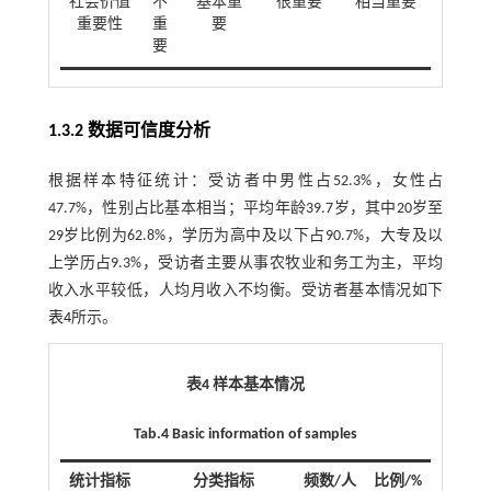
社会价值
不
基本重
很重要
相当重要
重要性
重
要
要
1.3.2 数据可信度分析
根据样本特征统计：受访者中男性占52.3%，女性占
47.7%，性别占比基本相当；平均年龄39.7岁，其中20岁至
29岁比例为62.8%，学历为高中及以下占90.7%，大专及以
上学历占9.3%，受访者主要从事农牧业和务工为主，平均
收入水平较低，人均月收入不均衡。受访者基本情况如下
表4
所示。
表4 样本基本情况
Tab.4 Basic information of samples
统计指标
分类指标
频数/人
比例/%