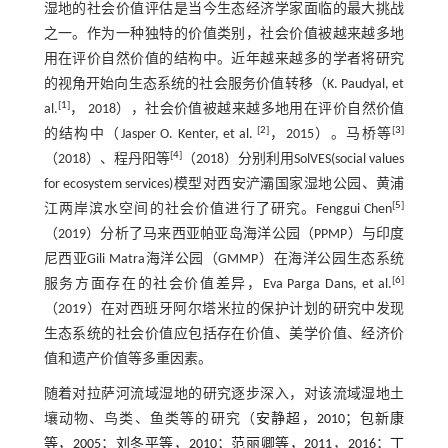
湿地的社会价值评估是当今生态经济学家面临的最大挑战
之一。作为一种独特的价值类别，社会价值被越来越多地
用在评价自然价值的结构中。近年越来越多的学者将研究
的视角开始向生态系统的社会服务价值转移（K. Paudyal, et
[
1
]
al.
， 2018），社会价值被越来越多地用在评价自然价值
[
2
]
[
3
]
的结构中（Jasper O. Kenter, et al.
，2015）。马桥等
[
4
]
（2018）、程丹阳等
（2018）分别利用SolVES(social values
for ecosystem services)模型对西安浐灞国家湿地公园、黄浦
[
5
]
江两岸滨水空间的社会价值进行了研究。Fenggui Chen
（2019）分析了马来西亚帕亚岛海洋公园（PPMP）与印度
尼西亚Gili Matra海洋公园（GMMP）在海洋公园生态系统
[
6
]
服务方面存在的社会价值差异，Eva Parga Dans, et al.
（2019）在对西班牙阿尔塔米拉的保护计划的研究中发现
生态系统的社会价值应包括存在价值、美学价值、经济价
值和遗产价值等多重因素。
随着对拉萨河流域湿地的研究逐步深入，对该流域湿地土
壤动物、鸟类、鱼类等的研究（
安静超，2010
；
包新康
等，2005
；
刘冬平等，2010
；
范丽卿等，2011
，
2016
；
丁