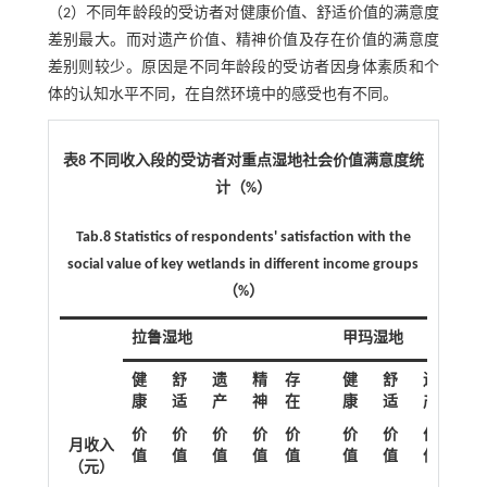
（2）不同年龄段的受访者对健康价值、舒适价值的满意度
差别最大。而对遗产价值、精神价值及存在价值的满意度
差别则较少。原因是不同年龄段的受访者因身体素质和个
体的认知水平不同，在自然环境中的感受也有不同。
表8 不同收入段的受访者对重点湿地社会价值满意度统
计（%）
Tab.8 Statistics of respondents' satisfaction with the
social value of key wetlands in different income groups
（%）
拉鲁湿地
甲玛湿地
健
舒
遗
精
存
健
舒
遗
精
康
适
产
神
在
康
适
产
神
价
价
价
价
价
价
价
价
价
月收入
值
值
值
值
值
值
值
值
值
（元）