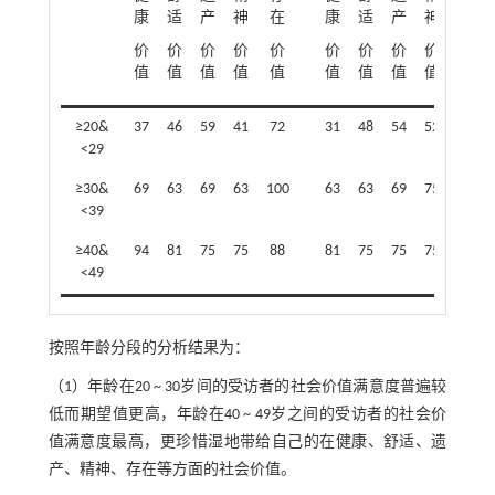
康
适
产
神
在
康
适
产
神
在
价
价
价
价
价
价
价
价
价
价
值
值
值
值
值
值
值
值
值
值
≥20&
37
46
59
41
72
31
48
54
52
74
<29
≥30&
69
63
69
63
100
63
63
69
75
94
<39
≥40&
94
81
75
75
88
81
75
75
75
94
<49
按照年龄分段的分析结果为：
（1）年龄在20 ~ 30岁间的受访者的社会价值满意度普遍较
低而期望值更高，年龄在40 ~ 49岁之间的受访者的社会价
值满意度最高，更珍惜湿地带给自己的在健康、舒适、遗
产、精神、存在等方面的社会价值。