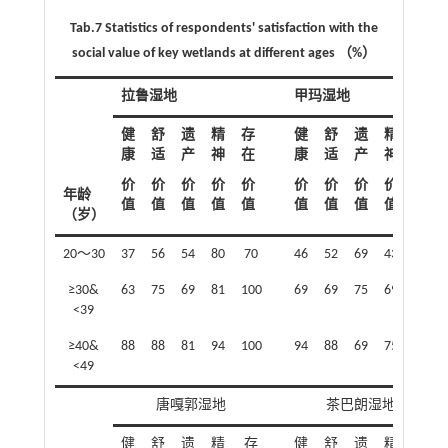
Tab.7 Statistics of respondents' satisfaction with the
social value of key wetlands at different ages （%）
拉鲁湿地
甲玛湿地
健
舒
遗
精
存
健
舒
遗
精
存
康
适
产
神
在
康
适
产
神
在
价
价
价
价
价
价
价
价
价
价
年龄
值
值
值
值
值
值
值
值
值
值
（岁）
20～30
37
56
54
80
70
46
52
69
43
72
≥30&
63
75
69
81
100
69
69
75
69
94
<39
≥40&
88
88
81
94
100
94
88
69
75
88
<49
唐嘎郭湿地
茶巴朗湿地
健
舒
遗
精
存
健
舒
遗
精
存