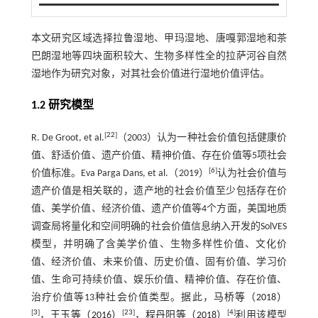
本文研究区域选择拉鲁湿地、甲玛湿地、唐嘎郭湿地和茶
巴朗湿地等四块面积较大、生物多样性全的拉萨河谷自然
湿地作为研究对象，对其社会价值进行湿地价值评估。
1.2 研究模型
[
22
]
R. De Groot, et al.
（2003）认为一种社会价值包括健康价
值、舒适价值、遗产价值、精神价值、存在价值等5项社会
[
6
]
价值标准。Eva Parga Dans, et al.（2019）
认为社会价值与
遗产价值是相关联的，遗产地的社会价值至少包括存在价
值、美学价值、经济价值、遗产价值等4个方面，美国地质
调查局将量化和空间明确的社会价值信息纳入开发的SolVES
模型，并明确了含美学价值、生物多样性价值、文化价
值、经济价值、未来价值、历史价值、固有价值、学习价
值、生命可持续价值、娱乐价值、精神价值、存在价值、
治疗价值等13种社会价值类型。据此，
马桥等（2018）
[
3
]
[
23
]
[
4
]
，
王玉等（2016）
，
程丹阳等（2018）
利用该模型