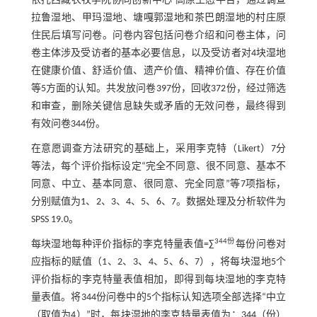
依托西藏农牧学院协同创新中心-高原生态平台，通过调查
拉鲁湿地、甲玛湿地、塘嘎郭湿地和茶巴朗湿地的村庄原
住民后填写问卷。问卷内容包括问卷介绍和问卷主体，问
卷主体涉及受访者的基本必要信息，以及受访者对4块湿地
在健康价值、舒适价值、遗产价值、精神价值、存在价值
等5方面的认知。共发放问卷397份，回收372份，经过筛选
和审查，删除关键信息缺失或矛盾的无效问卷，最终得到
有效问卷344份。
在意愿调查方法研究的基础上，采用李克特（Likert）7分
等法，每个评价指标设定“完全不同意、很不同意、基本不
同意、中立、基本同意、很同意、完全同意”等7项指标，
分别赋值为1、2、3、4、5、6、7。数据处理及分析软件为
SPSS 19.0。
344份
每块湿地每种评价指标的李克特量表值=∑
每份问卷对
应指标的赋值（1、2、3、4、5、6、7），将每块湿地5个
评价指标的李克特量表值相加，即得到每块湿地的李克特
量表值。将344份问卷中的5个指标认知选项全部选择“中立
（取值为4）”时，每块湿地的李克特量表值为：344（份）