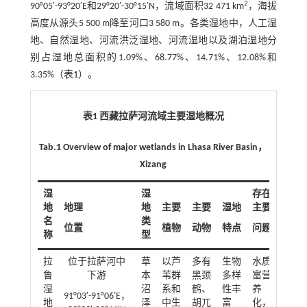
2
90°05′-93°20′E和29°20′-30°15′N，流域面积32 471 km
，海拔
高度从源头5 500 m降至河口3 580 m。各类湿地中，人工湿
地、自然湿地、河流洪泛湿地、河流湿地以及湖泊湿地分
别占湿地总面积的1.09%、68.77%、14.71%、12.08%和
3.35%（
表1
）。
表1 西藏拉萨河流域主要湿地概况
Tab.1 Overview of major wetlands in Lhasa River Basin，
Xizang
湿
湿
存在
地
地理
地
主要
主要
湿地
主要
名
类
位置
植物
动物
特点
问题
称
型
拉
位于拉萨河中
草
以芦
多有
生物
水质
鲁
下游
本
苇群
黑颈
多样
富营
湿
沼
系和
鹤、
性丰
养
91°03′-91°06′E，
地
泽
中生
胡兀
富
化，