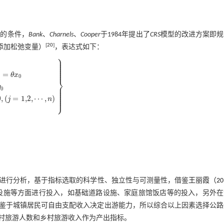
的条件，
Bank
、
Charnels
、
Cooper
于1984年提出了
CRS
模型的改进方案即规
[
20
]
添加松弛变量）
，表达式如下：
⎫
⎪
⎪
⎪
⎪
⎪
⎪
⎪
=
θ
x
0
⎬
⎪
y
⎪
0
y
j
λ
j
-
s
+
=
y
0
∑
λ
j
=
1
,
λ
j
≥
0
,
(
j
=
1,2
,
⋯
,
n
)
s
+
≥
0
,
s
-
≥
0
⎪
⎪
⎪
⎪
⎭
0
,
(
=
1,2
,
⋯
,
)
⎪
j
n
进行分析，基于指标选取的科学性、独立性与可测量性，借鉴
王丽霞（20
待设施等方面进行投入，如基础道路设施、家庭旅馆饭店等的投入，另外在
鉴于城镇居民可自由支配收入决定出游能力，所以综合以上因素选择公路
村旅游人数和乡村旅游收入作为产出指标。