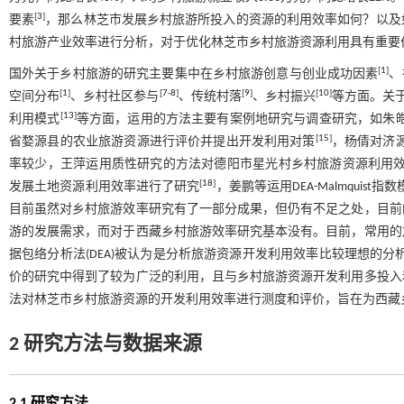
[
3
]
要素
，那么林芝市发展乡村旅游所投入的资源的利用效率如何？以及
村旅游产业效率进行分析，对于优化林芝市乡村旅游资源利用具有重要
[
1
]
国外关于乡村旅游的研究主要集中在乡村旅游创意与创业成功因素
、
[
1
]
[
7
-
8
]
[
9
]
[
10
]
空间分布
、乡村社区参与
、传统村落
、乡村振兴
等方面。关
[
13
]
利用模式
等方面，运用的方法主要有案例地研究与调查研究，如朱
[
15
]
省婺源县的农业旅游资源进行评价并提出开发利用对策
，杨倩对济
率较少，王萍运用质性研究的方法对德阳市星光村乡村旅游资源利用
[
18
]
发展土地资源利用效率进行了研究
，姜鹏等运用DEA-Malmqui
目前虽然对乡村旅游效率研究有了一部分成果，但仍有不足之处，目前
游的发展需求，而对于西藏乡村旅游效率研究基本没有。目前，常用的
据包络分析法(DEA)被认为是分析旅游资源开发利用效率比较理想的分
价的研究中得到了较为广泛的利用，且与乡村旅游资源开发利用多投入
法对林芝市乡村旅游资源的开发利用效率进行测度和评价，旨在为西藏
2 研究方法与数据来源