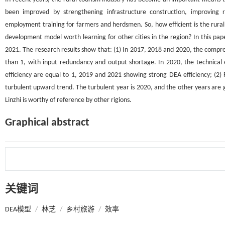
been improved by strengthening infrastructure construction, improving rur
employment training for farmers and herdsmen. So, how efficient is the rural t
development model worth learning for other cities in the region? In this pap
2021. The research results show that: (1) In 2017, 2018 and 2020, the comprehe
than 1, with input redundancy and output shortage. In 2020, the technical ef
efficiency are equal to 1, 2019 and 2021 showing strong DEA efficiency; (2) F
turbulent upward trend. The turbulent year is 2020, and the other years are 
Linzhi is worthy of reference by other rigions.
Graphical abstract
关键词
DEA模型
/
林芝
/
乡村旅游
/
效率