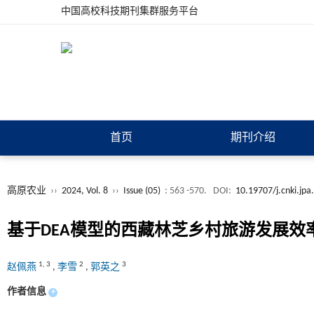
中国高校科技期刊集群服务平台
首页
期刊介绍
高原农业
››
2024, Vol. 8
››
Issue (05)
: 563 -570.
DOI:
10.19707/j.cnki.jp
基于
DEA
模型的西藏林芝乡村旅游发展效
1
,
3
2
3
赵佩燕
,
李雪
,
郭英之
作者信息
+