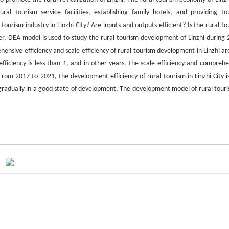
al tourism service facilities, establishing family hotels, and providing to
ourism industry in Linzhi City? Are inputs and outputs efficient? Is the rural to
er, DEA model is used to study the rural tourism development of Linzhi during 
nsive efficiency and scale efficiency of rural tourism development in Linzhi are
ficiency is less than 1, and in other years, the scale efficiency and comprehe
rom 2017 to 2021, the development efficiency of rural tourism in Linzhi City is
gradually in a good state of development. The development model of rural touri