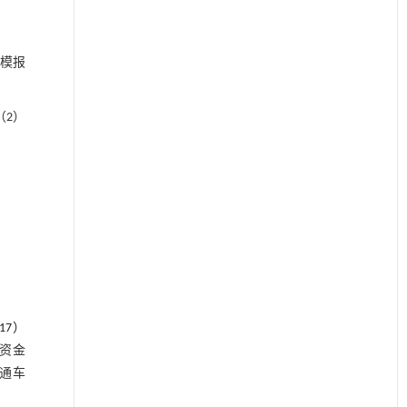
模报
（2）
17）
资金
通车