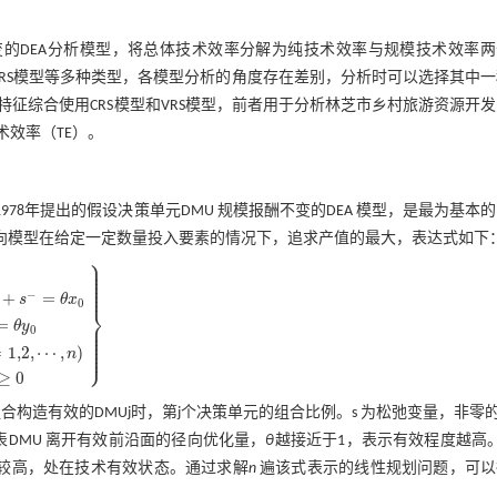
收益可变的DEA分析模型，将总体技术效率分解为纯技术效率与规模技术效率
以及VRS模型等多种类型，各模型分析的角度存在差别，分析时可以选择其中
征综合使用CRS模型和VRS模型，前者用于分析林芝市乡村旅游资源开
术效率（TE）。
Rhodes于1978年提出的假设决策单元DMU 规模报酬不变的DEA 模型，是最为基本
导向模型在给定一定数量投入要素的情况下，追求产值的最大，表达式如下
⎫
⎪
⎪
⎪
⎪
⎪
⎪
⎪
−
+
=
s
θ
x
0
⎬
=
⎪
θ
y
⎪
0
=
θ
x
0
∑
y
j
-
s
+
=
θ
y
0
λ
j
≥
0
,
(
j
=
1,2
,
⋯
,
n
)
s
+
≥
0
,
s
-
≥
0
⎪
⎪
⎪
⎪
⎭
=
1,2
,
⋯
,
)
⎪
n
≥
0
组合构造有效的DMUj时，第j个决策单元的组合比例。s 为松弛变量，非零的
表DMU 离开有效前沿面的径向优化量，
θ
越接近于1，表示有效程度越高
值较高，处在技术有效状态。通过求解
n
遍该式表示的线性规划问题，可以