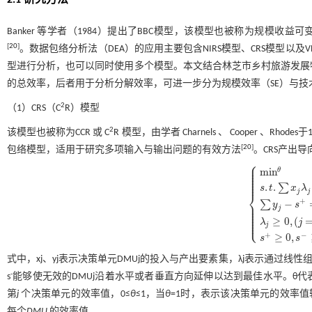
2.1 研究方法
Banker 等学者（1984）提出了BBC模型，该模型也被称为规模
[
20
]
。数据包络分析法（DEA）的应用主要包含NIRS模型、CRS模型
型进行分析，也可以同时使用多个模型。本文结合林芝市乡村旅游发展特
的总效率，后者用于分析分解效率，可进一步分为规模效率（SE）与技
2
（1）CRS（C
R）模型
2
该模型也被称为CCR 或 C
R 模型，由学者 Charnels 、 Cooper 、
[
20
]
包络模型，适用于研究多项输入与输出问题的有效方法
。CRS产出
⎧
⎪
⎪
⎪
m
i
n
θ
⎪
⎪
⎪
⎪
.
.
∑
s
t
x
λ
j
j
⎨
+
−
∑
⎪
y
s
⎪
m
i
n
θ
s
.
t
.
∑
x
j
λ
j
+
s
-
⎪
j
⎪
⎪
⎪
⎩
≥
0
,
(
⎪
λ
j
j
+
−
≥
0
,
s
s
式中，xj、yj表示决策单元DMUj的投入与产出要素集，λj表示通过线性
-
s
能够使无效的DMUj沿着水平或者垂直方向延伸以达到最佳水平。θ代
第
j
个决策单元的效率值，0≤
θ
≤1，当
θ
=1时，表示该决策单元的效率
每个
DMU
的效率值。