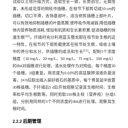
试验以土培扦插方式，选取生长一致，长势劲壮，无病虫
害，未形成花芽的侧枝作插穗，在枝节下部剪切成10 cm的
插穗，切口平滑，去除基部叶，适当修剪插穗上部叶片，
可以有效地抑制插穗的叶面蒸腾,使呼吸作用减弱,降低插穗
体内营养物质消耗,增加有机质和生长素积累,促进插穗的快
[
10
]
速生根
。扦插时充分利用蓝玉簪龙胆在枝节处生根的这
一特性，在枝节的下部剪截使其在枝节处生根，吸收土壤
[
11
]
中的养分和水分，供插穗的成活和生长
。配制5个浓度
梯度（10 mg/L、20 mg/L、50 mg/L、75 mg/L、100 mg/L）
的IBA对插穗进行处理，清水处理作为对照组，每个梯度30
个插穗，3组重复。用浓度为0.03%的高锰酸钾溶液杀菌消
毒，24 h后取出插入装好蛭石的基质中，每个育苗盆中放置
30株插穗。于扦插后5 d后开始观察记录其生根时间、生根
率和平均生根数等。同时剪取150株主枝（营养枝）分成5
组，分别用同样的5个不同浓度的IBA进行处理。观察其生
根时间。
2.2.2 后期管理