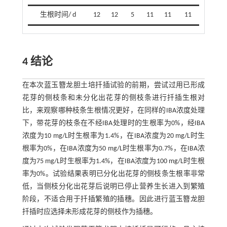
生根时间/ d
12
12
5
11
11
11
4 结论
在本次蓝玉簪龙胆土培扦插试验的前期，尝试过用已形成
花芽的侧枝条和未分化出花芽的侧枝条进行扦插生根对
比，来观察哪种枝条生根情况更好，在同样的IBA浓度处理
下，带花芽的枝条在不经IBA处理时的生根率为0%，经IBA
浓度为10 mg/L时生根率为1.4%，在IBA浓度为20 mg/L时生
根率为0%，在IBA浓度为50 mg/L时生根率为0.7%，在IBA浓
度为75 mg/L时生根率为1.4%，在IBA浓度为100 mg/L时生根
率为0%。试验结果表明已分化出花芽的侧枝条生根率非常
低，当侧枝分化出花芽后说明已停止营养生长进入到繁殖
阶段，不适合用于扦插繁殖的插穗。因此进行蓝玉簪龙胆
扦插时应选择未形成花芽的侧枝作为插穗。