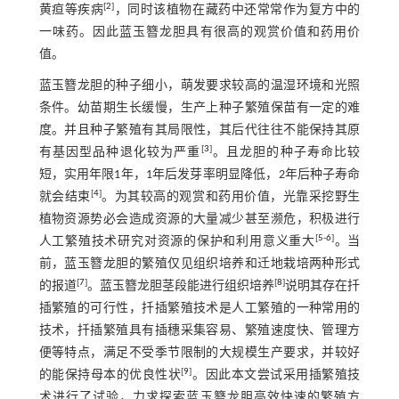
[
2
]
黄疸等疾病
，同时该植物在藏药中还常常作为复方中的
一味药。因此蓝玉簪龙胆具有很高的观赏价值和药用价
值。
蓝玉簪龙胆的种子细小，萌发要求较高的温湿环境和光照
条件。幼苗期生长缓慢，生产上种子繁殖保苗有一定的难
度。并且种子繁殖有其局限性，其后代往往不能保持其原
[
3
]
有基因型品种退化较为严重
。且龙胆的种子寿命比较
短，实用年限1年，1年后发芽率明显降低，2年后种子寿命
[
4
]
就会结束
。为其较高的观赏和药用价值，光靠采挖野生
植物资源势必会造成资源的大量减少甚至濒危，积极进行
[
5
-
6
]
人工繁殖技术研究对资源的保护和利用意义重大
。当
前，蓝玉簪龙胆的繁殖仅见组织培养和迁地栽培两种形式
[
7
]
[
8
]
的报道
。蓝玉簪龙胆茎段能进行组织培养
说明其存在扦
插繁殖的可行性，扦插繁殖技术是人工繁殖的一种常用的
技术，扦插繁殖具有插穗采集容易、繁殖速度快、管理方
便等特点，满足不受季节限制的大规模生产要求，并较好
[
9
]
的能保持母本的优良性状
。因此本文尝试采用插繁殖技
术进行了试验，力求探索蓝玉簪龙胆高效快速的繁殖方