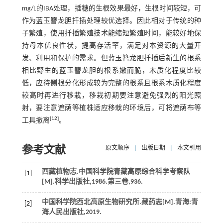
mg/L的IBA处理，插穗的生根效果最好，生根时间较短，可
作为蓝玉簪龙胆扦插处理较优选择。因此相对于传统的种
子繁殖，使用扦插繁殖技术能缩短繁殖时间，能较好地保
持母本优良性状，提高存活率，满足对本资源的大量开
发、利用和保护的需求。但蓝玉簪龙胆扦插后新生的根系
相比野生的蓝玉簪龙胆的根系嫩而脆，木质化程度比较
低，应待侧根分化形成较为完整的根系且根系木质化程度
较高时再进行移栽，移栽初期要注意避免强烈的阳光照
射，要注意遮荫等植株适应移栽的环境后，可将遮荫布等
[
12
]
工具撤离
。
参考文献
原文顺序
|
出版日期
|
本文引用
西藏植物志.
中国科学院青藏高原综合科学考察队
[1]
[M].科学出版社,
1986
.第三卷,936.
中国科学院西北高原生物研究所.
藏药志
[M].青海:青
[2]
海人民出版社,
2019
.