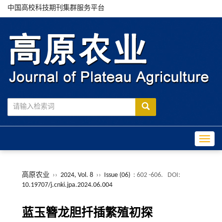
中国高校科技期刊集群服务平台
Toggle
高原农业
››
2024, Vol. 8
››
Issue (06)
: 602 -606.
DOI:
10.19707/j.cnki.jpa.2024.06.004
蓝玉簪龙胆扦插繁殖初探