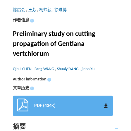
陈启会
,
王芳
,
杨帅毅
,
徐进博
作者信息
+
Preliminary study on cutting
propagation of Gentiana
vertchiorum
Qihui CHEN
,
Fang WANG
,
Shuaiyi YANG
,
jinbo Xu
Author information
+
文章历史
+
PDF (434K)
摘要