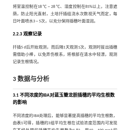
将室温控制在18 ℃ ~ 28 ℃、湿度控制在85%以上，注意遮
荫，防止阳光直射，土培扦插组浇水次数视天气而定，每
日叶面喷水3 ~ 5次，以充分保持插穗叶面湿润。
2.2.3 观察记录
扦插5 d后开始观测，而后隔1天观测1次，观测时拔出插穗
需借助小棒，以免弄伤根系，将根部在清水中轻漂，观测
记录生根情况。
3 数据与分析
3.1 不同浓度的IBA对蓝玉簪龙胆插穗的平均生根数
的影响
不同浓度的IBA处理后，能够显著提高插穗的平均生根数，
由
表1
可得，插穗的3组平均生根在试验浓度范围内可发现