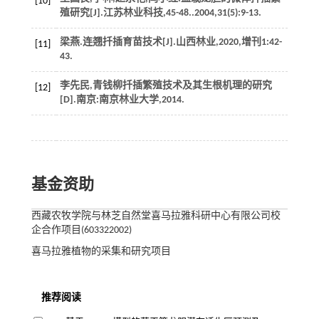
[10]
殖研究[J].
江苏林业科技
,
45
-48..2004,
31
(5):9-13.
梁燕.连翘扦插育苗技术[J].
山西林业
,
2020
,
增刊1
:42-
[11]
43.
李先民,青钱柳扦插繁殖技术及其生根机理的研究
[12]
[D].南京:南京林业大学,
2014
.
基金资助
西藏农牧学院与林芝自然堂喜马拉雅科研中心有限公司校
企合作项目(603322002)
喜马拉雅植物的采集和研究项目