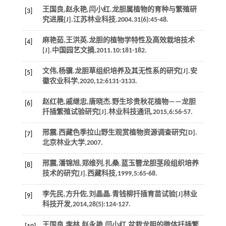
王国良,赵永艳,闫小红.龙胆属植物的育种与繁殖研
[3]
究进展[J].
江苏林业科技
.
2004
.
31
(6):45-48.
麻艳茹,王洪英.龙胆的植物学特性及高效栽培技术
[4]
[J].
中国园艺文摘
,
2011
.
10
:181-182.
文伟,杨骥.龙胆草组织培养及其无性系的研究[J].
安
[5]
徽农业科学
,
2020
,
12
:6131-3133.
赵红艳,戚继忠,唐晓杰.野生珍贵秋花植物——龙胆
[6]
扦插繁殖试验研究[J].
林业科技通讯
,
2015
,
6
:56-57.
邢震.西藏色季拉山野生观赏植物资源调查研究[D].
[7]
北京林业大学,
2007
.
邢震,潘锦旭,郑维列,扎桑.蓝玉簪龙胆茎段组织培养
[8]
技术的研究[J].
西藏科技
,
1999
,
5
:65-68.
李先民,方升佐,刘晶晶.青钱柳扦插育苗试验[J]
林业
[9]
科技开发
,
2014
,
28
(5):124-127.
王国良,李林,赵永艳,闫小红.盆栽龙胆的微体扦插繁