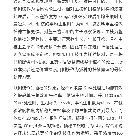
通过本次试验发现蓝玉簪龙胆土培扦插是可行的，且主枝
和侧枝作为插穗均能生根，但对主枝和侧枝条同样的浓度
处理后，主枝在浓度为20 mg/L的IBA 处理后平均生根时间
最短为5 d，侧枝的平均生根时间为10 d，这表明用主枝做
插穗生根更快。对蓝玉簪龙胆的生长观察发现，主枝为整
株植物的营养枝，主要进行营养生长，生长旺盛，且在主
枝上会不断的形成多个分枝，因此在对其进行扦插处理后
更容易形成不定根，但如果用主枝作为扦插材料，每一株
只能提供1个插穗，且剪切后容易造成整个植株的死亡，所
以本实验还是侧重探索用侧枝作为插穗的扦插繁殖的最优
处理方案。
以侧枝作为插穗的对象，经不同浓度的IBA处理后均能有效
的提高其生根数和生根率，缩短生根时间。采用100 mg/L
的IBA处理时，生根率为72.22%，平均生根数为16.35，在试
验浓度梯度内插穗的生根率及平均生根数均达到最大，而
浓度在20 mg/L时生根时间最短，插穗生根时间为10 d，其
次是100 mg/L处理的插穗，插穗生根时间为14 d。综合来说
选择未出现花芽分化的侧枝条作为插穗，采用浓度为100