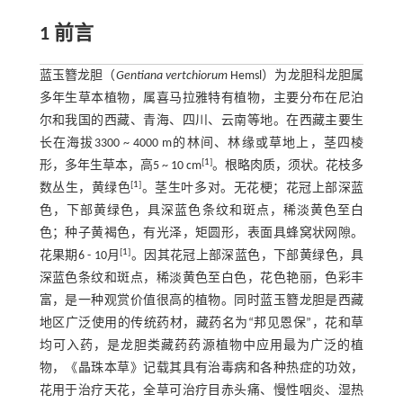
1 前言
蓝玉簪龙胆（
Gentiana vertchiorum
Hemsl）为龙胆科龙胆属
多年生草本植物，属喜马拉雅特有植物，主要分布在尼泊
尔和我国的西藏、青海、四川、云南等地。在西藏主要生
长在海拔3300 ~ 4000 m的林间、林缘或草地上，茎四棱
[
1
]
形，多年生草本，高5 ~ 10 cm
。根略肉质，须状。花枝多
[
1
]
数丛生，黄绿色
。茎生叶多对。无花梗；花冠上部深蓝
色，下部黄绿色，具深蓝色条纹和斑点，稀淡黄色至白
色；种子黄褐色，有光泽，矩圆形，表面具蜂窝状网隙。
[
1
]
花果期6 - 10月
。因其花冠上部深蓝色，下部黄绿色，具
深蓝色条纹和斑点，稀淡黄色至白色，花色艳丽，色彩丰
富，是一种观赏价值很高的植物。同时蓝玉簪龙胆是西藏
地区广泛使用的传统药材，藏药名为“邦见恩保”，花和草
均可入药，是龙胆类藏药药源植物中应用最为广泛的植
物，《晶珠本草》记载其具有治毒病和各种热症的功效，
花用于治疗天花，全草可治疗目赤头痛、慢性咽炎、湿热