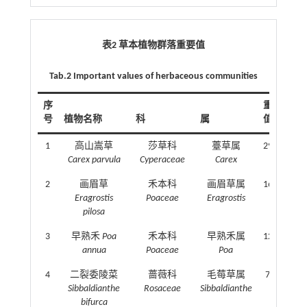
表2 草本植物群落重要值
Tab.2 Important values of herbaceous communities
序
重要
号
植物名称
科
属
值/%
1
高山嵩草
莎草科
薹草属
29.79
Carex parvula
Cyperaceae
Carex
2
画眉草
禾本科
画眉草属
16.53
Eragrostis
Poaceae
Eragrostis
pilosa
3
早熟禾
Poa
禾本科
早熟禾属
12.10
annua
Poaceae
Poa
4
二裂委陵菜
蔷薇科
毛莓草属
7.07
Sibbaldianthe
Rosaceae
Sibbaldianthe
bifurca