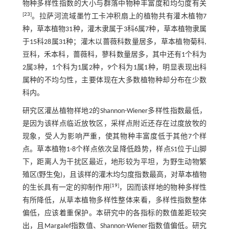
物种多样性指数的大小与群落中物种丰富度和均匀度有关
[
23
]
。拉萨河流域墨竹工卡冲积扇上的植物共有灌木植物7
种，草本植物31种，灌木隶属于3科6属7种，草本植物隶属
于15科28属31种；灌木以蔷薇科数量居多，草本植物菊科,
豆科，禾本科，蔷薇科，蓼科数量居多，其中还有1个科为
2属3种，1个科为1属2种，9个科为1属1种，明显表现出科
属种的不均匀性，主要体现在大多数植物种却分布在少数
科内。
研究区灌丛植物样地2的Shannon-Wiener多样性指数最低，
是因为该样点临近放牧区，采样点附近还存在过度放牧的
现象，受人为影响严重，使其物种丰富度低于其他7个样
点。草本植物1-8个样点依次呈降低趋势，样点S1位于山脚
下，距离人为干扰区最近，地形较为平坦，为野生动物繁
殖区(野生兔)，且该样的灌木均匀度指数最高，对草本植物
[
19
]
的生长具有一定的抑制作用
，因而该样地的物种多样性
有所降低，从草本植物多样性整体来看，多样性指数整体
偏低，应该着重保护。本研究中的各指标的数值差距较突
出，且Margalef指数值、Shannon-Wiener指数值偏低。研究