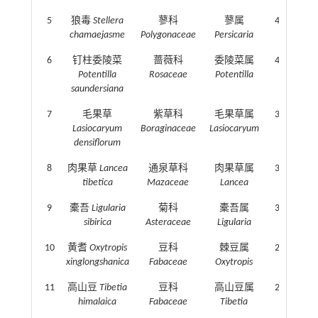
5
狼毒
Stellera
蓼科
蓼属
4.76
chamaejasme
Polygonaceae
Persicaria
6
钉柱委陵菜
蔷薇科
委陵菜属
4.10
Potentilla
Rosaceae
Potentilla
saundersiana
7
毛果草
紫草科
毛果草属
3.50
Lasiocaryum
Boraginaceae
Lasiocaryum
densiflorum
8
肉果草
Lancea
通泉草科
肉果草属
3.45
tibetica
Mazaceae
Lancea
9
橐吾
Ligularia
菊科
橐吾属
3.34
sibirica
Asteraceae
Ligularia
10
黄耆
Oxytropis
豆科
棘豆属
2.73
xinglongshanica
Fabaceae
Oxytropis
11
高山豆
Tibetia
豆科
高山豆属
2.42
himalaica
Fabaceae
Tibetia