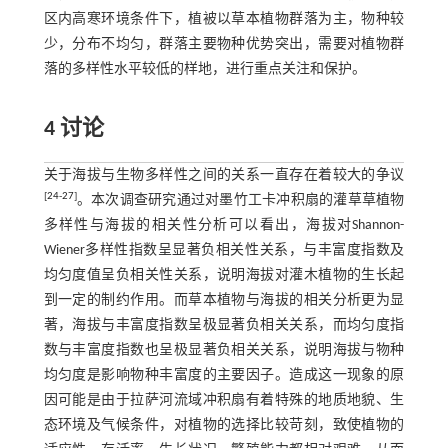
区内高寒环境条件下，植被以草本植物群落为主，物种较
少，分布不均匀，群落主要物种优势突出，需要对植物群
落的多样性水平较低的样地，进行重点关注和保护。
4 讨论
关于海拔与生物多样性之间的关系一直存在着较大的争议
[
24
-
27
]
。本次调查研究通过对墨竹工卡冲积扇的灌草草植物
多样性与海拔的相关性分析可以看出，海拔对Shannon-
Wiener多样性指数呈显著负相关性关系，与丰富度指数及
均匀度值呈负相关性关系，说明海拔对灌木植物的生长起
到一定的制约作用。而草本植物与海拔的相关分析更为显
著，海拔与丰富度指数呈极显著负相关关系，而均匀度指
数与丰富度指数也呈极显著负相关关系，说明海拔与物种
均匀度是影响物种丰富度的主要因子。造成这一现象的原
因可能是由于拉萨河流域冲积扇有着特殊的地质地貌、生
态环境及气候条件，对植物的选择比较苛刻，致使植物的