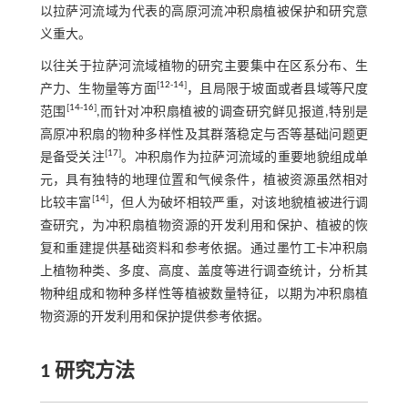
以拉萨河流域为代表的高原河流冲积扇植被保护和研究意
义重大。
以往关于拉萨河流域植物的研究主要集中在区系分布、生
[
12
-
14
]
产力、生物量等方面
，且局限于坡面或者县域等尺度
[
14
-
16
]
范围
,而针对冲积扇植被的调查研究鲜见报道,特别是
高原冲积扇的物种多样性及其群落稳定与否等基础问题更
[
17
]
是备受关注
。冲积扇作为拉萨河流域的重要地貌组成单
元，具有独特的地理位置和气候条件，植被资源虽然相对
[
14
]
比较丰富
，但人为破坏相较严重，对该地貌植被进行调
查研究，为冲积扇植物资源的开发利用和保护、植被的恢
复和重建提供基础资料和参考依据。通过墨竹工卡冲积扇
上植物种类、多度、高度、盖度等进行调查统计，分析其
物种组成和物种多样性等植被数量特征，以期为冲积扇植
物资源的开发利用和保护提供参考依据。
1 研究方法