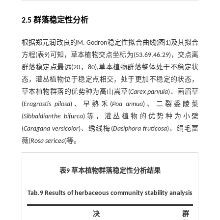
2.5 群落稳定性分析
根据郑元润改良的M. Godron稳定性拟合曲线(
图1
)及其拟合
方程(
表9
)可知，草本植物交点坐标为(53.69,46.29)，交点离
群落稳定点最远(20，80),草本植物群落整体处于不稳定状
态，灌丛植物位于稳定点相交，处于更加不稳定的状态，
草本植物群落的优势种为高山嵩草(
Carex parvula
)、画眉草
(
Eragrostis pilosa
)、早熟禾(
Poa annua
)、二裂委陵菜
(
Sibbaldianthe bifurca
)等，灌丛植物的优势种为小檗
(
Caragana versicolor
)、绣线梅(
Dasiphora fruticosa
)、绢毛蔷
薇(
Rosa sericea
)等。
表9 草本植物群落稳定性分析结果
Tab.9 Results of herbaceous community stability analysi
s
决
群