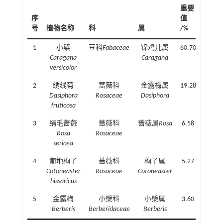
重要
序
值
号
植物名称
科
属
/%
1
小檗
豆科
Fabaceae
锦鸡儿属
60.70
Caragana
Caragana
versicolor
2
绣线菊
蔷薇科
金露梅属
19.28
Dasiphora
Rosaceae
Dasiphora
fruticosa
3
绢毛蔷薇
蔷薇科
蔷薇属
Rosa
6.58
Rosa
Rosaceae
sericea
4
匍地栒子
蔷薇科
栒子属
5.27
Cotoneaster
Rosaceae
Cotoneaster
hissaricus
5
金露梅
小檗科
小檗属
3.60
Berberis
Berberidaceae
Berberis