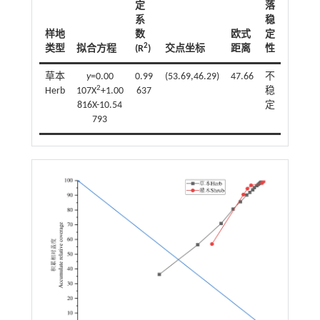
定
落
系
稳
样地
数
欧式
定
2
类型
拟合方程
(R
)
交点坐标
距离
性
草本
y
=0.00
0.99
(53.69,46.29)
47.66
不
2
Herb
107X
+1.00
637
稳
816X-10.54
定
793