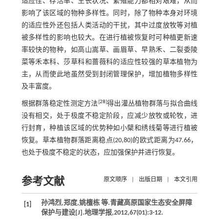
适应性、存活率、生长状况、繁殖能力都相对艰难，从而
影响了该区域的物种多样性。同时，除了物种本身对环境
的适应性外还包括人类活动的干扰，其中过度放牧等对植
被多样性的影响也较大。在进行植被恢复时可种植更新速
率较快的物种，如高山嵩草、画眉草、早熟禾、二裂委陵
菜等禾本科、莎草科和蔷薇科的适应性较强的草本植物为
主，从而使此地虽然受到封闭管理保护，增加植物多样性
及丰富度。
[
28
]
根据群落稳定性测定方法
得出灌丛植物群落与拟合曲线
没有相交，处于极度不稳定阶段，应减少放牧或轮牧，进
行封育，种植该区域的优势种如小檗和绣线菊等进行植被
恢复。草本植物群落距离稳点(20,80)的欧式距离为47.66，
也处于极度不稳定的状态，应加强保护并进行恢复。
参考文献
原文顺序
|
出版日期
|
本文引用
孙鸿烈,郑度,姚檀栋
等
.青藏高原国家生态安全屏障
[1]
保护与建设[J].
地理学报
,
2012
,
67
(01):3-12.