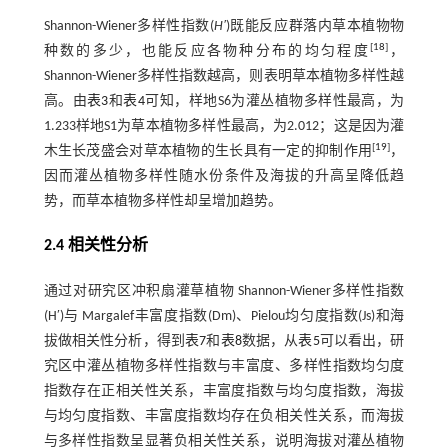
Shannon-Wiener多样性指数(
H′
)既能反应群落内草本植物物
[
18
]
种数的多少，也能反应各物种分布的均匀程度
，
Shannon-Wiener多样性指数越高，则表明草本植物多样性越
高。由
表3
和
表4
可知，样地S6为灌丛植物多样性最高，为
1.233样地S1为草本植物多样性最高，为2.012；这是因为灌
[
19
]
木生长茂盛会对草本植物的生长具有一定的抑制作用
，
因而灌丛植物多样性随水份条件及海拔的升高呈降低趋
势，而草本植物多样性却呈增加趋势。
2.4 相关性分析
通过对研究区冲积扇灌草植物 Shannon-Wiener多样性指数
(H′)与 Margalef丰富度指数(Dm)、Pielou均匀度指数(Js)和海
拔做相关性分析，得到
表7
和
表8
数据，从
表5
可以看出，研
究区中灌丛植物多样性指数与丰富度、多样性指数均匀度
指数存在正相关性关系，丰富度指数与均匀度指数，海拔
与均匀度指数、丰富度指数均存在负相关性关系，而海拔
与多样性指数呈显著负相关性关系，说明海拔对灌丛植物