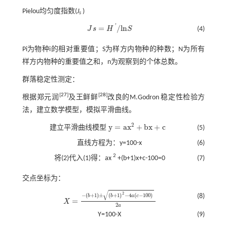
Pielou均匀度指数(
J
)
s
'
=
/
l
n
J
s
H
S
(4)
J
s
=
H
'
/
l
n
S
Pi为物种i的相对重要值；S为样方内物种的种数；N为所有
样方内物种的重要值之和，n为观察到的个体总数。
群落稳定性测定：
[
27
]
[
28
]
根据郑元润
及王鲜鲜
改良的M.Godron 稳定性检验方
法，建立数学模型，模拟平滑曲线。
2
y
=
a
x
+
b
x
+
c
建立平滑曲线模型
(5)
y
=
a
x
2
+
b
x
+
c
直线方程为：y=100-x
(6)
2
将(2)代入(1)得：ax
+(b+1)x+c-100=0
(7)
交点坐标为：
√
2
−
(
+
1
)
±
(
+
1
)
−
4
(
−
100
)
(8)
b
b
a
c
=
X
X
=
-
(
b
+
1
)
±
(
b
+
1
)
2
-
4
a
(
c
-
100
)
2
a
2
a
Y=100-X
(9)