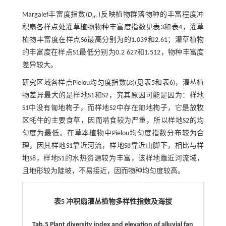
Margalef丰富度指数(
D
)反映植物群落物种的丰富程度冲
m
积扇各样点处灌草植物物种丰富度指数见
表3
和
表4
，灌草
植物丰富度在样点S6最高分别为的1.039和2.61；灌草植物
的丰富度在样点S1最低分别为0.2 627和1.512，物种丰富度
差异较大。
研究区域各样点Pielou均匀度指数(
Js
)(见
表5
和
表6
)，灌丛植
物差异最大的是样地S1和S2，究其原因可能是因为：样地
S1中没有匍地栒子，而样地S2中存在匍地栒子，它是放牧
区牦牛的主要食草，因而啃食较为严重，所以样地S2的均
匀度为最低。在草本植物中Pielou均匀度指数分布较为合
理，因其样地S1靠近河流，样地S8靠近山脚下，相比与样
地S8，样地S1的水热资源较为丰富，该样地靠近河流域，
且地形较为陡坡，不易接近，因而物种均匀度较高。
表5 冲积扇灌丛植物多样性指数及海拔
Tab.5 Plant diversity index and elevation of alluvial fan