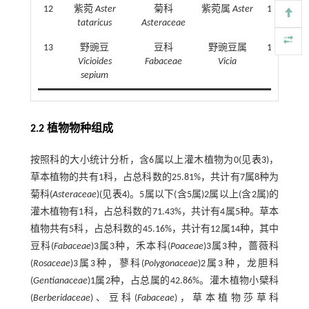
12
紫菀
Aster
菊科
紫菀属
Aster
1.84
tataricus
Asteraceae
13
野豌豆
豆科
野豌豆属
1.50
Vicioides
Fabaceae
Vicia
sepium
2.2 植物物种组成
按照科的大小统计分析，含6属以上灌木植物为0(见
表3
)，
草本植物的共有1科，占总科数的25.81%，共计有7属8种为
菊科(
Asteraceae
)(见
表4
)。5属以下(含5属)2属以上(含2属)的
灌木植物有1科，占总科数的71.43%，共计有4属5种。草本
植物共有5科，占总科数的45.16%，共计有12属14种，其中
豆科(
Fabaceae
)3属3种，禾本科(
Poaceae
)3属3种，蔷薇科
(
Rosaceae
)3属3种，蓼科(
Polygonaceae
)2属3种，龙胆科
(
Gentianaceae
)1属2种，占总属的42.86%。灌木植物小檗科
(
Berberidaceae
)、豆科(
Fabaceae
)，草本植物莎草科