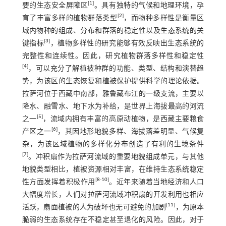
[
1
]
要的生态安全屏障区
。具有独特的气候和地理环境，孕
[
2
]
育了丰富多样的植物群落类型
，而物种多样性是衡量区
域内物种的组成、分布和群落的稳定性以及生态系统的关
[
3
]
键指标
，植物多样性的研究能够有效反映出生态系统的
完整性和连续性。因此，研究植物群落多样性和稳定性
[
4
]
，可以充分了解植被种群的功能、类型、结构和演替趋
势，为该区的生态恢复和植被保护提供科学的理论依据。
拉萨河位于西藏中南部，雅鲁藏布江的一级支流，主要以
降水、融雪水、地下水为补给，是世界上海拔最高的河流
[
5
]
之一
，流域内拥有丰富的高原动植物，是西藏主要粮食
[
6
]
产区之一
，其因地形地貌多样、海拔落差明显、气候复
杂，为该区域植物的多样化分布创造了有利的生境条件
[
7
]
。冲积扇作为拉萨河流域的重要地貌组成单元，与其他
地貌类型相比，植被资源相对丰富，在维持生态系统稳定
[
8
-
10
]
性方面发挥着积极作用
。近年来随着当地经济和人口
大幅度增长，人们对拉萨河流域冲积扇的开发利用也相应
[
11
]
活跃，扇面植被的人为破坏也无可避免的加剧
，为原本
脆弱的生态系统存在不稳定甚至退化的风险。因此，对于