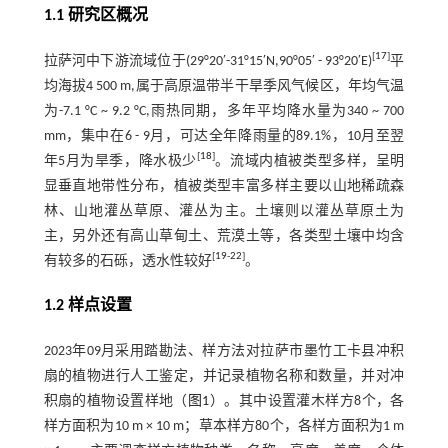
1.1 研究区概况
[
17
]
拉萨河中下游流域位于(29°20′-31°15′N,90°05′ - 93°20′E)
平
均海拔4 500 m,属于高原温带半干旱季风气候区，年均气温
为-7.1 °C ~ 9.2 °C,雨热同期，多年平均降水量为340 ~ 700
mm，集中在6 - 9月，可达全年降雨量的89.1%，10月至翌
[
18
]
年5月为旱季，降水极少
。流域内植被类型多样，呈明
显垂直地带性分布，植被类型丰富多样主要以山地稀疏森
林、山地灌丛草原、灌丛为主。土壤则以灌丛草原土为
主，另外还有高山草甸土、荒漠土等，各类型土壤中均含
[
19
-
22
]
有较多的石砾，透水性较好
。
1.2 样点设置
2023年09月采用踏勘法、样方法对拉萨市墨竹工卡县冲积
扇的植物进行人工鉴定，并记录植物名称和数量，并对冲
积扇的植物设置样地（
图1
）。其中设置灌木样方8个，各
样方面积为10 m × 10 m；草本样方80个，各样方面积为1 m