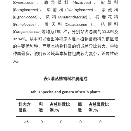
(
Cyperaceae
)、通泉草科(
Mazaceae
)、紫草科
(
Boraginaceae
)、车前科(
Plantaginaceae
)、紫葳科
(
Bignoniaceae
)、苋科(
Amaranthaceae
)、报春花科
(
Primulaceae
)、景天科(
Crassulaceae
)、桔梗科
(
Campanulaceae
)等均为1属1种，分别站占总属的33.33%及
32.14%。从中可以看出冲积扇内灌木植物蔷薇科为该区域
的主要优势种，而草本植物科属的组成差异比较大，单物
种属最多，说明该区域草本植物组成较为复杂，差异性较
大。
表3 灌丛植物科种属组成
Tab.3 Species and genera of scrub plants
科内含
科
占总科数比
属
占总属数比
属数
数
例 /%
数
例 /%
≥ 6
0
0
0
0