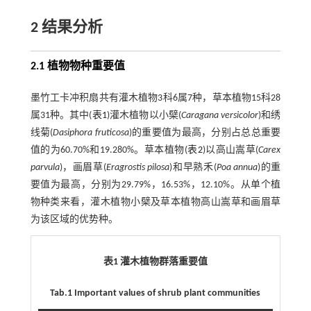
2 结果分析
2.1 植物物种重要值
墨竹工卡冲积扇共有灌木植物3科6属7种，草本植物15科28
属31种。其中(
表1
)灌木植物以小檗(
Caragana versicolor
)和绣
线菊(
Dasiphora fruticosa
)的重要值为最高，分别占总总重要
值的为60.70%和19.280%。草本植物(
表2
)以高山嵩草(
Carex
parvula
)，画眉草(
Eragrostis pilosa
)和早熟禾(
Poa annua
)的重
要值为最高，分别为29.79%，16.53%，12.10%。从单个植
物种类来看，灌木植物小檗及草本植物高山嵩草和画眉草
为该区域的优势种。
表1 灌木植物群落重要值
Tab.1 Important values of shrub plant communities