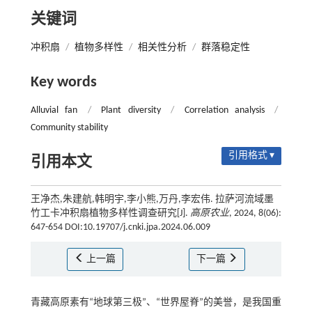
关键词
冲积扇
/
植物多样性
/
相关性分析
/
群落稳定性
Key words
Alluvial fan
/
Plant diversity
/
Correlation analysis
/
Community stability
引用格式 ▾
引用本文
王净杰,朱建航,韩明宇,李小熊,万丹,李宏伟. 拉萨河流域墨
竹工卡冲积扇植物多样性调查研究[J].
高原农业
, 2024, 8(06):
647-654 DOI:10.19707/j.cnki.jpa.2024.06.009
上一篇
下一篇
青藏高原素有“地球第三极”、“世界屋脊”的美誉，是我国重