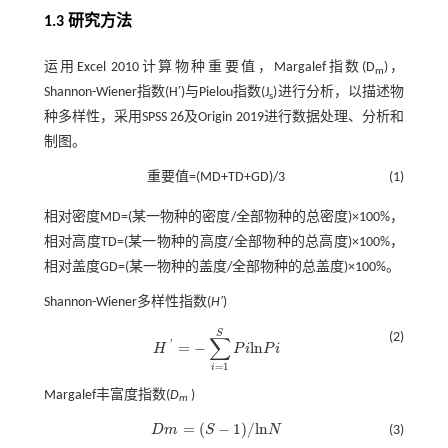
1.3 研究方法
运用Excel 2010计算物种重要值，Margalef指数(D
)，
m
Shannon-Wiener指数(H′)与Pielou指数(J
)进行分析，以描述物
s
种多样性，采用SPSS 26及Origin 2019进行数据处理、分析和
制图。
重要值=(MD+TD+GD)/3
(1)
相对密度MD=(某一物种的密度/全部物种的总密度)×100%，
相对高度TD=(某一物种的高度/全部物种的总高度)×100%，
相对盖度GD=(某一物种的盖度/全部物种的总盖度)×100%。
Shannon-Wiener多样性指数(
H′
)
S
(2)
∑
'
=
−
l
n
H
P
i
P
i
H
'
=
-
∑
i
=
1
S
P
i
l
n
P
i
=
1
i
Margalef丰富度指数(
D
)
m
=
(
−
1
)
/
l
n
D
m
S
N
(3)
D
m
=
(
S
-
1
)
/
l
n
N