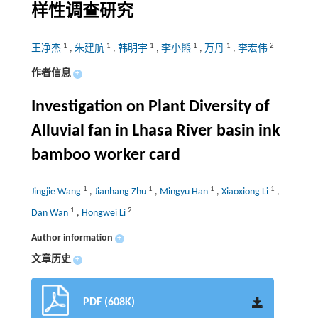
样性调查研究
1
1
1
1
1
2
王净杰
,
朱建航
,
韩明宇
,
李小熊
,
万丹
,
李宏伟
作者信息
+
Investigation on Plant Diversity of
Alluvial fan in Lhasa River basin ink
bamboo worker card
1
1
1
1
Jingjie Wang
,
Jianhang Zhu
,
Mingyu Han
,
Xiaoxiong Li
,
1
2
Dan Wan
,
Hongwei Li
Author information
+
文章历史
+
PDF (608K)