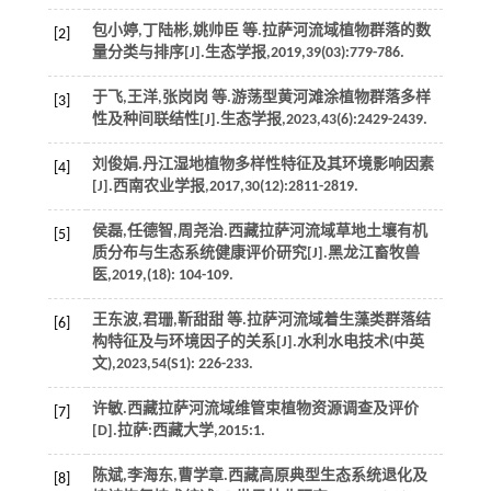
包小婷,丁陆彬,姚帅臣
等
.拉萨河流域植物群落的数
[2]
量分类与排序[J].
生态学报
,
2019
,
39
(03):779-786.
于飞,王洋,张岗岗
等
.游荡型黄河滩涂植物群落多样
[3]
性及种间联结性[J].
生态学报
,
2023
,
43
(6):2429-2439.
刘俊娟.丹江湿地植物多样性特征及其环境影响因素
[4]
[J].
西南农业学报
,
2017
,
30
(12):2811-2819.
侯磊,任德智,周尧治.西藏拉萨河流域草地土壤有机
[5]
质分布与生态系统健康评价研究[J].
黑龙江畜牧兽
医
,
2019
,(18): 104-109.
王东波,君珊,靳甜甜
等
.拉萨河流域着生藻类群落结
[6]
构特征及与环境因子的关系[J].
水利水电技术(中英
文)
,
2023
,
54
(S1): 226-233.
许敏.西藏拉萨河流域维管束植物资源调查及评价
[7]
[D].拉萨:西藏大学,
2015
:1.
陈斌,李海东,曹学章.西藏高原典型生态系统退化及
[8]