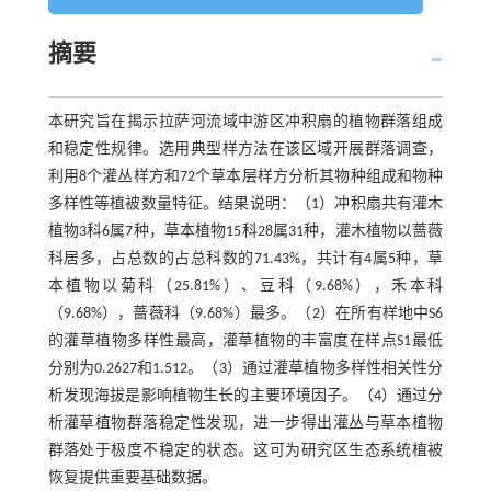
摘要
本研究旨在揭示拉萨河流域中游区冲积扇的植物群落组成
和稳定性规律。选用典型样方法在该区域开展群落调查，
利用8个灌丛样方和72个草本层样方分析其物种组成和物种
多样性等植被数量特征。结果说明：（1）冲积扇共有灌木
植物3科6属7种，草本植物15科28属31种，灌木植物以蔷薇
科居多，占总数的占总科数的71.43%，共计有4属5种，草
本植物以菊科（25.81%）、豆科（9.68%），禾本科
（9.68%），蔷薇科（9.68%）最多。（2）在所有样地中S6
的灌草植物多样性最高，灌草植物的丰富度在样点S1最低
分别为0.2627和1.512。（3）通过灌草植物多样性相关性分
析发现海拔是影响植物生长的主要环境因子。（4）通过分
析灌草植物群落稳定性发现，进一步得出灌丛与草本植物
群落处于极度不稳定的状态。这可为研究区生态系统植被
恢复提供重要基础数据。