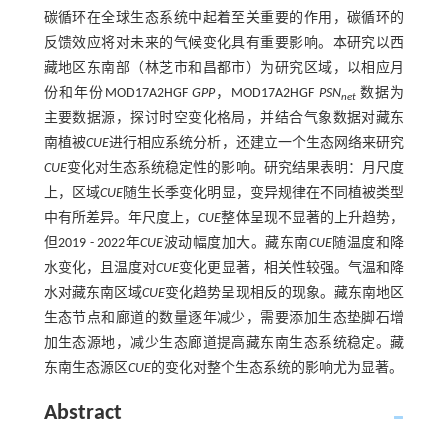
碳循环在全球生态系统中起着至关重要的作用，碳循环的
反馈效应将对未来的气候变化具有重要影响。本研究以西
藏地区东南部（林芝市和昌都市）为研究区域，以相应月
份和年份MOD17A2HGF
GPP
，MOD17A2HGF
PSN
数据为
net
主要数据源，探讨时空变化格局，并结合气象数据对藏东
南植被
CUE
进行相应系统分析，还建立一个生态网络来研究
CUE
变化对生态系统稳定性的影响。研究结果表明：月尺度
上，区域
CUE
随生长季变化明显，变异规律在不同植被类型
中有所差异。年尺度上，
CUE
整体呈现不显著的上升趋势，
但2019 - 2022年
CUE
波动幅度加大。藏东南
CUE
随温度和降
水变化，且温度对
CUE
变化更显著，相关性较强。气温和降
水对藏东南区域
CUE
变化趋势呈现相反的现象。藏东南地区
生态节点和廊道的数量逐年减少，需要添加生态垫脚石增
加生态源地，减少生态廊道提高藏东南生态系统稳定。藏
东南生态源区
CUE
的变化对整个生态系统的影响尤为显著。
Abstract