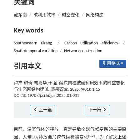
关键词
藏东南
/
碳利用效率
/
时空变化
/
网络构建
Key words
Southeastern Xizang
/
Carbon utilization efficiency
/
Spatiotemporal variation
/
Network construction
引用格式 ▾
引用本文
卢杰,施奇,韩嘉华,于强. 藏东南植被碳利用效率的时空变化
与生态网络构建[J].
高原农业
, 2025, 9(01): 1-15
DOI:10.19707/j.cnki.jpa.2025.01.001
上一篇
下一篇
目前，温室气体的释放一直是导致全球气候变暖的主要原
[
1
,
2
]
因，大量CO
排放会加速气候极端变化
，为了解决上述
2