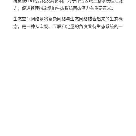
统植被
CUE
的变化及其影响，对于评估区域生态系统碳汇能
力，促进管理措施增加生态系统固态潜力有重要意义。
生态空间网络是将复杂网络与生态网络结合起来的生态概
念，是一种从宏观、互联和定量的角度看待生态系统的一
种方式，其中网络由生态廊道和生态源地组成，原始生态
源地通过最小阻力的路径实现了能量的流动和物质信息的
交换，生态廊道是连接生态源彼此之间的最小阻力路径
[
13
,
14
]
。然而，由于缺乏一些数据分析，原始的生态网络难
[
15
]
以对整个生态系统进行量化和评价
。因此，在生态网络
的基础上，结合复杂的网络理论，将生态走廊和生态资源
进一步抽象为生态空间网络中的边缘和节点，使其更加简
化和系统。目前生态空间网络仍停留在一年，对生态空间
[
16
,
17
]
网络的时空演化特征的研究较少
。将生态空间网络与
碳建立联系，开展相关研究倍受关注。事实上，不同时期
和地区的植被固碳表现出时空异质性，导致不同时空尺度
的
CUE
有所不同。受温度、降水、自身条件、自然条件（海
拔、气候等）和人类活动（砍伐等）等多重因素影响，不
同空间尺度中各种因子对
CUE
的影响存在差别，并且影响生