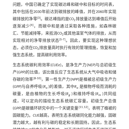
问题，中国已确定了实现碳达峰和碳中和目标的时间表，
其中包括在2030年前达到碳排放的峰值，并在2060年实现
[
3
]
碳排放的净零
。碳达峰指的是CO
排放量达到峰值后开始
2
[
4
]
逐渐减少
，而碳中和是通过采取各种措施，如森林碳
汇、节能减排等，来抵消CO
或其他温室气体的排放，从而
2
[
5
-
7
]
实现相对的净零排放状态
。因此，要实现这种理想状
态，必须在CO
排放量高时执行有效的管理措施，恢复和加
2
强生态系统，提高碳利用效率。
生态系统碳利用效率(
CUEe
)，是净生产力(
NEP
)与总初级生
产(
GPP
)的比值，该比值反应了生态系统从大气中吸收和储
[
8
-
10
]
存碳的效率
，第一性生产力(
NPP
)是植被总初级生产力
(
GPP
)与自养呼吸(
R
)的差值，其中
R
是植物呼吸而消耗的
a
a
碳量，是由植物的生长呼吸(
R
)和维持呼吸(
R
)共同组
g
m
成，可以定向的描绘生态系统碳汇容量。初级生产总值
[
11
,
12
]
(
GPP
)是碳循环研究中的一个关键变量
，表明了植被的
固碳能力。
CUE
越高，表明生态系统碳同化能力越强，固碳
潜力越大，越有利与碳的稳定和长期固持。因此，生态系