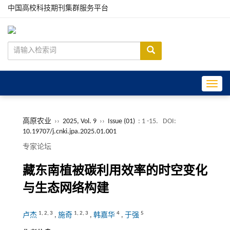
中国高校科技期刊集群服务平台
Toggle
高原农业
››
2025, Vol. 9
››
Issue (01)
: 1 -15.
DOI:
10.19707/j.cnki.jpa.2025.01.001
专家论坛
藏东南植被碳利用效率的时空变化
与生态网络构建
1
,
2
,
3
1
,
2
,
3
4
5
卢杰
,
施奇
,
韩嘉华
,
于强