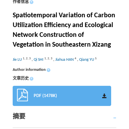
作者信息
+
Spatiotemporal Variation of Carbon
Utilization Efficiency and Ecological
Network Construction of
Vegetation in Southeastern Xizang
1
,
2
,
3
1
,
2
,
3
4
5
Jie LU
,
Qi SHI
,
Jiahua HAN
,
Qiang YU
Author information
+
文章历史
+
PDF (1478K)
摘要